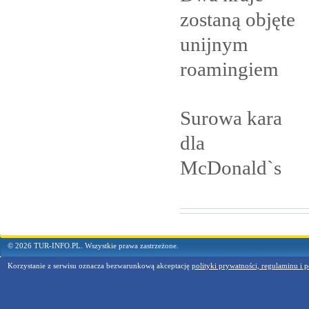
zostaną objęte
unijnym
roamingiem
Surowa kara
dla
McDonald`s
© 2026 TUR-INFO.PL. Wszystkie prawa zastrzeżone.
Korzystanie z serwisu oznacza bezwarunkową akceptację
polityki prywatności, regulaminu i p