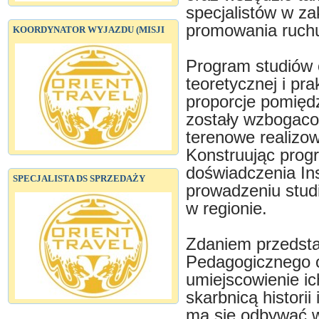
specjalistów w zak
promowania ruchu
KOORDYNATOR WYJAZDU (MISJI
Program studiów o
teoretycznej i pr
proporcje pomiędz
zostały wzbogacon
terenowe realizo
Konstruując prog
doświadczenia Inst
SPECJALISTA DS SPRZEDAŻY
prowadzeniu stud
w regionie.
Zdaniem przedstaw
Pedagogicznego o
umiejscowienie ich
skarbnicą historii
ma się odbywać we