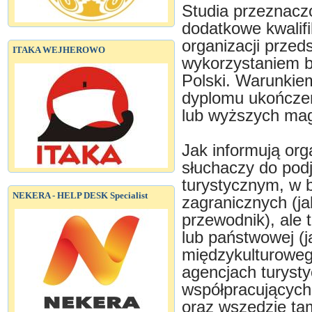
Studia przeznacz
dodatkowe kwalifi
organizacji przed
ITAKA WEJHEROWO
wykorzystaniem b
Polski. Warunkiem
dyplomu ukończeni
lub wyższych mag
Jak informują org
słuchaczy do pod
turystycznym, w b
NEKERA - HELP DESK Specialist
zagranicznych (jak
przewodnik), ale 
lub państwowej (j
międzykulturowego
agencjach turysty
współpracujących
oraz wszędzie tam