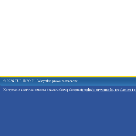
© 2026 TUR-INFO.PL. Wszystkie prawa zastrzeżone.
Korzystanie z serwisu oznacza bezwarunkową akceptację
polityki prywatności, regulaminu i p