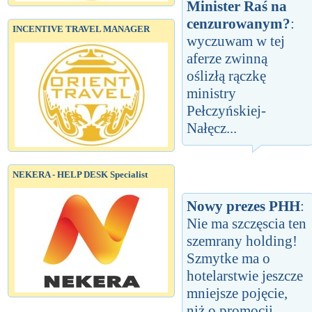
Minister Raś na
cenzurowanym?
:
INCENTIVE TRAVEL MANAGER
wyczuwam w tej
aferze zwinną
oślizłą rączkę
ministry
Pełczyńskiej-
Nałęcz...
NEKERA - HELP DESK Specialist
Nowy prezes PHH
:
Nie ma szczęscia ten
szemrany holding!
Szmytke ma o
hotelarstwie jeszcze
mniejsze pojęcie,
niż o promocji