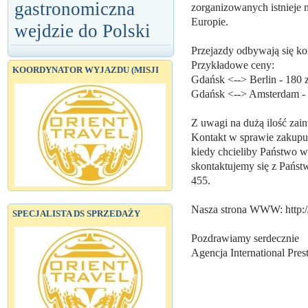
gastronomiczna
zorganizowanych istnieje 
Europie.
wejdzie do Polski
Przejazdy odbywają się k
Przykładowe ceny:
KOORDYNATOR WYJAZDU (MISJI
Gdańsk <--> Berlin - 180 z
Gdańsk <--> Amsterdam - 4
Z uwagi na dużą ilość zai
Kontakt w sprawie zakupu 
kiedy chcieliby Państwo w
skontaktujemy się z Pańs
455.
Nasza strona WWW: http://
SPECJALISTA DS SPRZEDAŻY
Pozdrawiamy serdecznie
Agencja International Pres