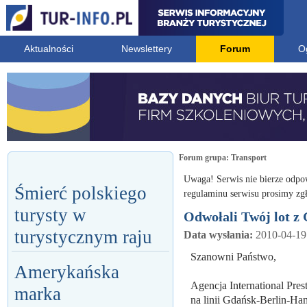
Aktualności
Newslettery
Forum
O
Forum grupa:
Transport
Uwaga! Serwis nie bierze odpo
Śmierć polskiego
regulaminu serwisu prosimy zgł
turysty w
Odwołali Twój lot z
turystycznym raju
Data wysłania:
2010-04-19
Szanowni Państwo,
Amerykańska
Agencja International Pres
marka
na linii Gdańsk-Berlin-H