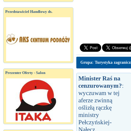
Przedstawiciel Handlowy ds.
Grupa: Turystyka zagranic
Prezenter Oferty - Salon
Minister Raś na
cenzurowanym?
:
wyczuwam w tej
aferze zwinną
oślizłą rączkę
ministry
Pełczyńskiej-
Nałęcz...