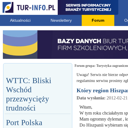
Aktualności
Newslettery
Forum
O
Forum grupa:
Turystyka zagranicz
Uwaga! Serwis nie bierze odpo
WTTC: Bliski
regulaminu serwisu prosimy zgł
Wschód
Który region Hiszpa
przezwycięży
Data wysłania:
2012-02-21
trudności
Witam,
W tym roku chciałabym spę
Mam ogromny dylemat , kt
Port Polska
Do Hiszpanii wybieram się z