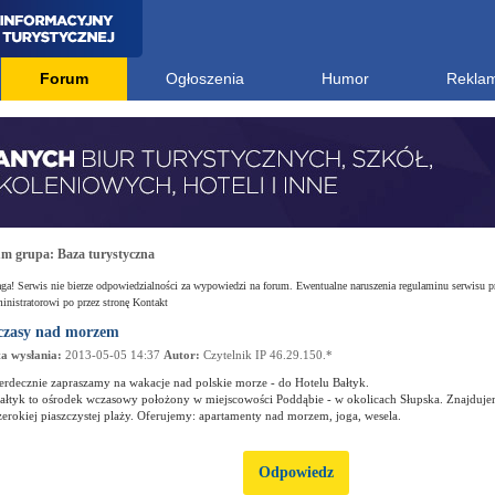
Forum
Ogłoszenia
Humor
Rekla
um grupa:
Baza turystyczna
a! Serwis nie bierze odpowiedzialności za wypowiedzi na forum. Ewentualne naruszenia regulaminu serwisu p
nistratorowi po przez stronę Kontakt
zasy nad morzem
a wysłania:
2013-05-05 14:37
Autor:
Czytelnik IP 46.29.150.*
erdecznie zapraszamy na wakacje nad polskie morze - do Hotelu Bałtyk.
ałtyk to ośrodek wczasowy położony w miejscowości Poddąbie - w okolicach Słupska. Znajduje
zerokiej piaszczystej plaży. Oferujemy: apartamenty nad morzem, joga, wesela.
Odpowiedz