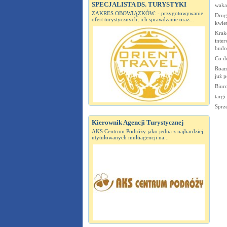
SPECJALISTA DS. TURYSTYKI
wakac
ZAKRES OBOWIĄZKÓW: - przygotowywanie
Drugi
ofert turystycznych, ich sprawdzanie oraz...
kwie
Krak
inter
budo
Co d
Roam
już p
Biur
targi
Sprz
Kierownik Agencji Turystycznej
AKS Centrum Podróży jako jedna z najbardziej
utytułowanych multiagencji na...