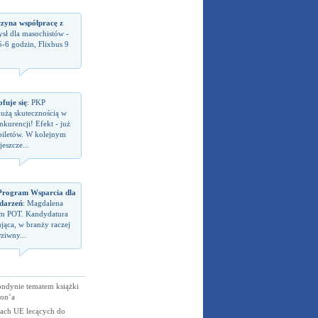
czyna współpracę z
sł dla masochistów -
5-6 godzin, Flixbus 9
fuje się
: PKP
dużą skutecznością w
kurencji! Efekt - już
biletów. W kolejnym
eszcze...
rogram Wsparcia dla
darzeń
: Magdalena
em POT. Kandydatura
jąca, w branży raczej
ziwny...
ndynie tematem książki
ton’a
rach UE lecących do