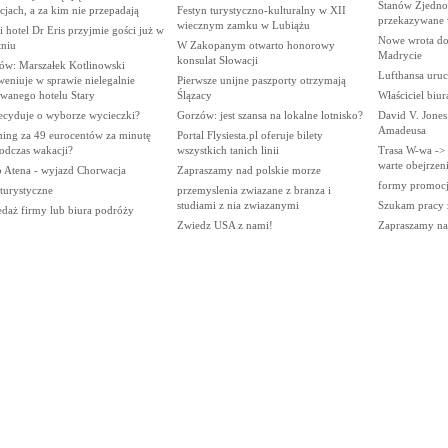
Stanów Zjedno
jach, a za kim nie przepadają
Festyn turystyczno-kulturalny w XII
przekazywane
wiecznym zamku w Lubiążu
 hotel Dr Eris przyjmie gości już w
Nowe wrota d
tniu
W Zakopanym otwarto honorowy
Madrycie
konsulat Słowacji
ów: Marszałek Kotlinowski
Lufthansa uruc
weniuje w sprawie nielegalnie
Pierwsze unijne paszporty otrzymają
wanego hotelu Stary
Ślązacy
Właściciel biur
ecyduje o wyborze wycieczki?
Gorzów: jest szansa na lokalne lotnisko?
David V. Jone
Amadeusa
ing za 49 eurocentów za minutę
Portal Flysiesta.pl oferuje bilety
odczas wakacji?
wszystkich tanich linii
Trasa W-wa ->
warte obejrzeni
o Atena - wyjazd Chorwacja
Zapraszamy nad polskie morze
formy promocji
 turystyczne
przemyslenia zwiazane z branza i
studiami z nia zwiazanymi
Szukam pracy z
edaż firmy lub biura podróży
Zwiedz USA z nami!
Zapraszamy na