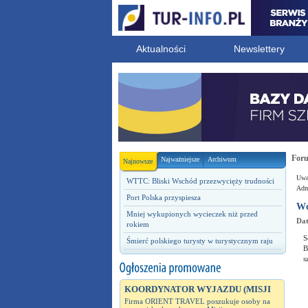
Aktualności
Newslettery
For
Najważniejsze
Archiwum
Najnowsze
Uwag
WTTC: Bliski Wschód przezwycięży trudności
Admi
Port Polska przyspiesza
Wc
Mniej wykupionych wycieczek niż przed
Dat
rokiem
S
Śmierć polskiego turysty w turystycznym raju
B
s
KOORDYNATOR WYJAZDU (MISJI
Firma ORIENT TRAVEL poszukuje osoby na