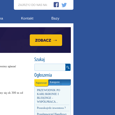
ZAJRZYJ DO NAS NA:
ma
Kontakt
Bazy
rosimy zgłaszać
Kategorie
Najnowsze
PRZEWODNIK PO
my się ok 300 m od
KARLSKRONIE I
BLEKINGE -
WSPÓŁPRACA...
Poszukujrdz inwestora ?
Przedstawiciel Handlowy