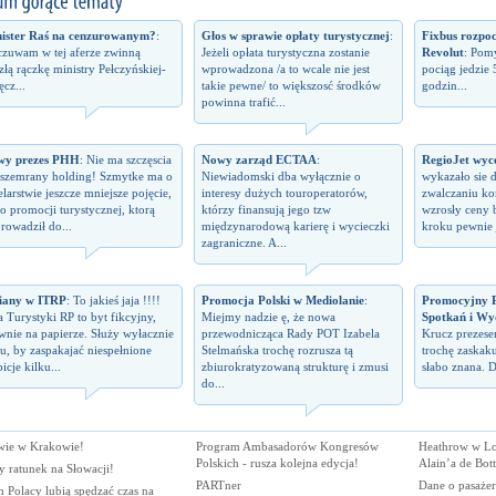
ister Raś na cenzurowanym?
:
Głos w sprawie opłaty turystycznej
:
Fixbus rozpo
zuwam w tej aferze zwinną
Jeżeli opłata turystyczna zostanie
Revolut
: Pomy
izłą rączkę ministry Pełczyńskiej-
wprowadzona /a to wcale nie jest
pociąg jedzie 
ęcz...
takie pewne/ to większosć środków
godzin...
powinna trafić...
wy prezes PHH
: Nie ma szczęscia
Nowy zarząd ECTAA
:
RegioJet wyco
 szemrany holding! Szmytke ma o
Niewiadomski dba wyłącznie o
wykazało sie 
elarstwie jeszcze mniejsze pojęcie,
interesy dużych touroperatorów,
zwalczaniu kon
 o promocji turystycznej, ktorą
którzy finansują jego tzw
wzrosły ceny 
rowadził do...
międzynarodową karierę i wycieczki
kroku pewnie j
zagraniczne. A...
iany w ITRP
: To jakieś jaja !!!!
Promocja Polski w Mediolanie
:
Promocyjny P
a Turystyki RP to byt fikcyjny,
Miejmy nadzie ę, że nowa
Spotkań i Wy
wnie na papierze. Służy wyłacznie
przewodnicząca Rady POT Izabela
Krucz prezes
u, by zaspakajać niespełnione
Stelmańska trochę rozrusza tą
trochę zaskaku
icje kilku...
zbiurokratyzowaną strukturę i zmusi
słabo znana. D
do...
wie w Krakowie!
Program Ambasadorów Kongresów
Heathrow w Lo
Polskich - rusza kolejna edycja!
Alain’a de Bot
y ratunek na Słowacji!
PARTner
Dane o pasaże
 Polacy lubią spędzać czas na