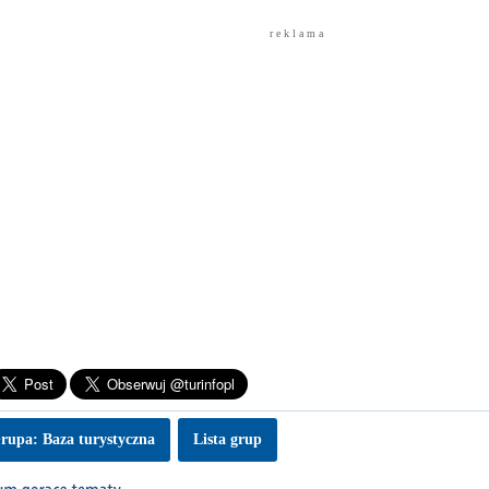
r e k l a m a
rupa: Baza turystyczna
Lista grup