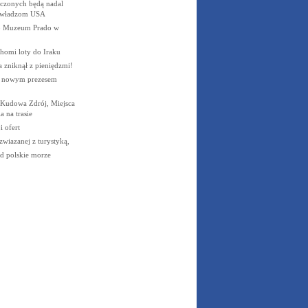
czonych będą nadal
 władzom USA
o Muzeum Prado w
homi loty do Iraku
a zniknął z pieniędzmi!
s nowym prezesem
 Kudowa Zdrój, Miejsca
a na trasie
 ofert
wiazanej z turystyką,
d polskie morze