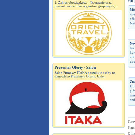
1. Zakres obowiązków: - Tworzenie oraz
prezentowanie ofert wyjazdów grupowych,...
Min
wyc
ośl
Nał
No
ten
hot
niż
dop
Prezenter Oferty - Salon
Salon Firmowy ITAKA poszukuje osoby na
stanowisko Prezentera Oferty. Jakie...
Zm
Izb
głó
tem
amb
Fino
Płatn
Z kim