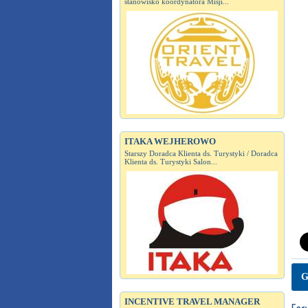
stanowisko koordynatora Misji...
ITAKA WEJHEROWO
Starszy Doradca Klienta ds. Turystyki / Doradca
Klienta ds. Turystyki Salon...
G
INCENTIVE TRAVEL MANAGER