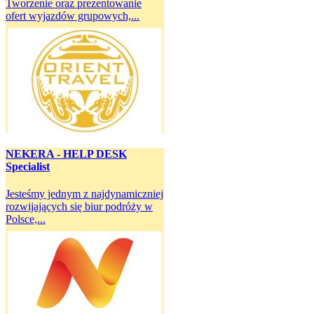
Tworzenie oraz prezentowanie
ofert wyjazdów grupowych,...
NEKERA - HELP DESK
Specialist
Jesteśmy jednym z najdynamiczniej
rozwijających się biur podróży w
Polsce,...