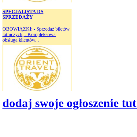
SPECJALISTA DS
SPRZEDAŻY
OBOWIĄZKI: - Sprzedaż biletów
lotniczych, - Kompleksowa
obsługa klientów...
dodaj swoje ogłoszenie tut