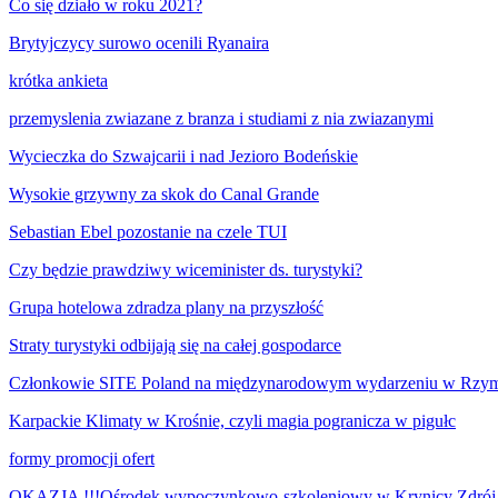
Co się działo w roku 2021?
Brytyjczycy surowo ocenili Ryanaira
krótka ankieta
przemyslenia zwiazane z branza i studiami z nia zwiazanymi
Wycieczka do Szwajcarii i nad Jezioro Bodeńskie
Wysokie grzywny za skok do Canal Grande
Sebastian Ebel pozostanie na czele TUI
Czy będzie prawdziwy wiceminister ds. turystyki?
Grupa hotelowa zdradza plany na przyszłość
Straty turystyki odbijają się na całej gospodarce
Członkowie SITE Poland na międzynarodowym wydarzeniu w Rzy
Karpackie Klimaty w Krośnie, czyli magia pogranicza w pigułc
formy promocji ofert
OKAZJA !!!Ośrodek wypoczynkowo-szkoleniowy w Krynicy Zdrój