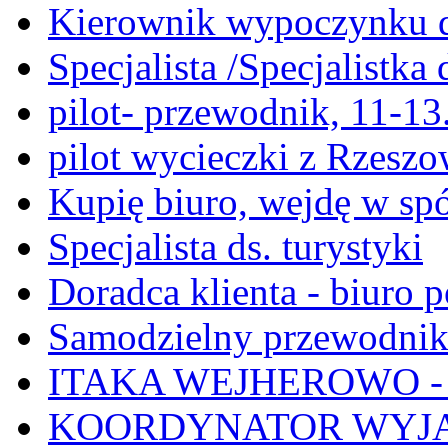
Kierownik wypoczynku dz
Specjalista /Specjalistka 
pilot- przewodnik, 11-13
pilot wycieczki z Rzeszo
Kupię biuro, wejdę w spó
Specjalista ds. turystyki
Doradca klienta - biuro 
Samodzielny przewodnik
ITAKA WEJHEROWO - Sta
KOORDYNATOR WYJA