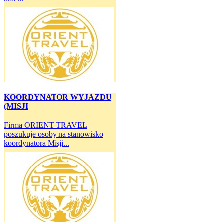
KOORDYNATOR WYJAZDU
(MISJI
Firma ORIENT TRAVEL
poszukuje osoby na stanowisko
koordynatora Misji...