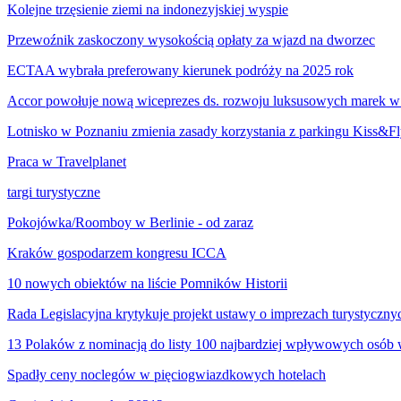
Kolejne trzęsienie ziemi na indonezyjskiej wyspie
Przewoźnik zaskoczony wysokością opłaty za wjazd na dworzec
ECTAA wybrała preferowany kierunek podróży na 2025 rok
Accor powołuje nową wiceprezes ds. rozwoju luksusowych marek w
Lotnisko w Poznaniu zmienia zasady korzystania z parkingu Kiss&F
Praca w Travelplanet
targi turystyczne
Pokojówka/Roomboy w Berlinie - od zaraz
Kraków gospodarzem kongresu ICCA
10 nowych obiektów na liście Pomników Historii
Rada Legislacyjna krytykuje projekt ustawy o imprezach turystyczny
13 Polaków z nominacją do listy 100 najbardziej wpływowych osób
Spadły ceny noclegów w pięciogwiazdkowych hotelach