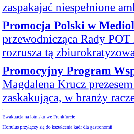
zaspakajać niespełnione amb
Promocja Polski w Mediol
przewodnicząca Rady POT I
rozrusza tą zbiurokratyzowa
Promocyjny Program Wspa
Magdalena Krucz prezesem
zaskakująca, w branży racze
Ewakuacja na lotnisku we Frankfurcie
Hortulus przyłączy się do kształcenia kadr dla gastronomii