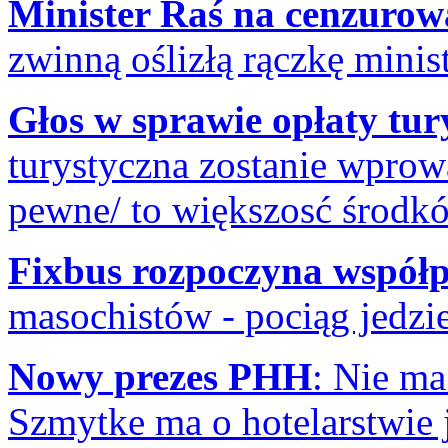
Minister Raś na cenzuro
zwinną oślizłą rączkę minis
Głos w sprawie opłaty tur
turystyczna zostanie wprowa
pewne/ to większosć środkó
Fixbus rozpoczyna współp
masochistów - pociąg jedzie
Nowy prezes PHH
: Nie ma
Szmytke ma o hotelarstwie j