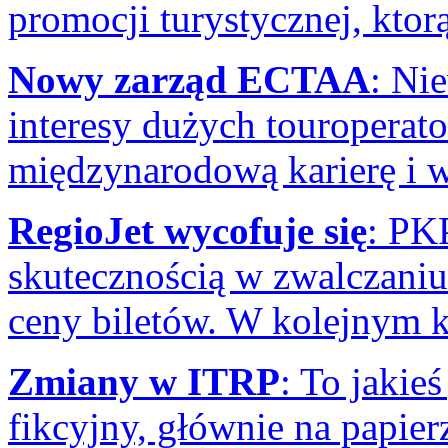
promocji turystycznej, ktor
Nowy zarząd ECTAA
: Ni
interesy dużych touroperato
międzynarodową karierę i w
RegioJet wycofuje się
: PK
skutecznością w zwalczaniu
ceny biletów. W kolejnym k
Zmiany w ITRP
: To jakieś
fikcyjny, głównie na papier