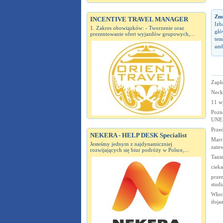
Zm
INCENTIVE TRAVEL MANAGER
Izb
1. Zakres obowiązków: - Tworzenie oraz
głó
prezentowanie ofert wyjazdów grupowych,...
tem
amb
Zapła
Neck
11 wy
Pozna
UNE
Prze
NEKERA - HELP DESK Specialist
Marri
Jesteśmy jednym z najdynamiczniej
zainw
rozwijających się biur podróży w Polsce,...
Tanie
cieka
przem
studi
Włoc
doja