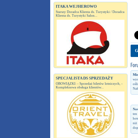
ITAKA WEJHEROWO
Starszy Doradca Klienta ds. Turystyki / Doradca
Klienta ds. Turystyki Salon...
G
Min
SPECJALISTA DS SPRZEDAŻY
wyc
OBOWIĄZKI: - Sprzedaż biletów lotniczych, -
ośl
Kompleksowa obsługa klientów...
Nał
No
ten
hot
niż
dop