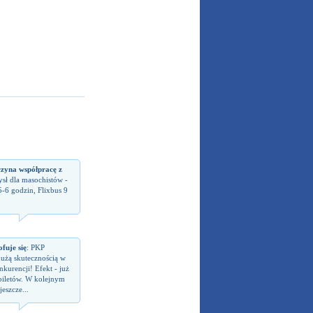
czyna współpracę z
sł dla masochistów -
5-6 godzin, Flixbus 9
fuje się
: PKP
dużą skutecznością w
kurencji! Efekt - już
biletów. W kolejnym
eszcze...