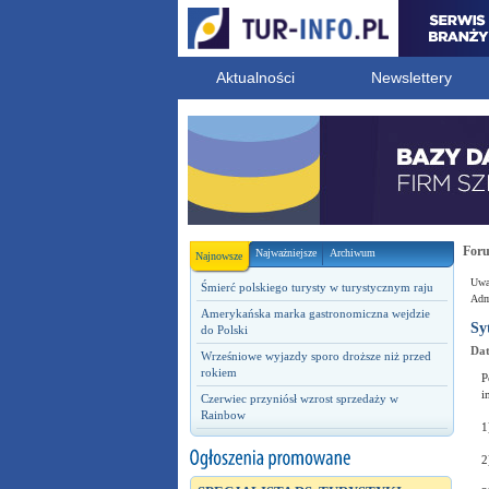
Aktualności
Newslettery
For
Najważniejsze
Archiwum
Najnowsze
Uwag
Śmierć polskiego turysty w turystycznym raju
Admi
Amerykańska marka gastronomiczna wejdzie
Sy
do Polski
Dat
Wrześniowe wyjazdy sporo droższe niż przed
rokiem
P
i
Czerwiec przyniósł wzrost sprzedaży w
Rainbow
1
2