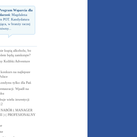
rogram Wsparcia dla
darzeń
: Magdalena
em POT. Kandydatura
jąca, w branży raczej
ziwny...
nie kupią alkoholu, bo
olem będą zamknięte?
ny Kolibki Adventure
 konkurs na najlepsze
olsce
Londynu tylko dla Pań
estauracji. Wpadł na
nku
uje wielu inwestycji
12
- NABÓR ( MANAGER
I ) ( PROFESJONALNY
ne
ne