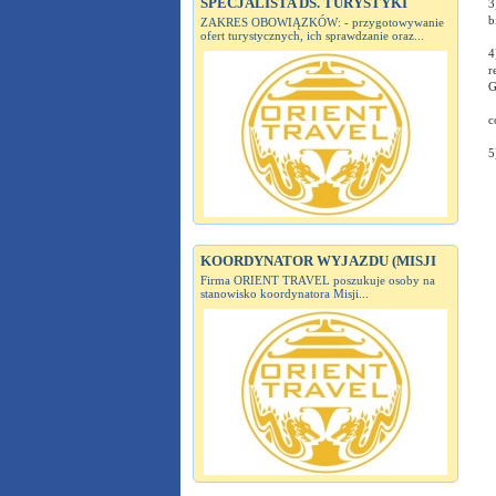
SPECJALISTA DS. TURYSTYKI
3
b
ZAKRES OBOWIĄZKÓW: - przygotowywanie
ofert turystycznych, ich sprawdzanie oraz...
4
r
G
c
5
KOORDYNATOR WYJAZDU (MISJI
Firma ORIENT TRAVEL poszukuje osoby na
stanowisko koordynatora Misji...