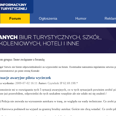
Forum
Ogłoszenia
Humor
Rekla
um grupa:
Inne związane z branżą
a! Serwis nie bierze odpowiedzialności za wypowiedzi na forum. Ewentualne naruszenia regulaminu serwisu p
nistratorowi po przez stronę Kontakt
tuacje awaryjne pilota wycieczek
a wysłania:
2009-07-02 16:11
Autor:
Czytelnik IP 62.69.198.*
omożecie mi w rozwiązaniu tych 5 sytuacji awaryjnych, co w tych sytuacjach powinien zrobić pi
nne już przerobiłem, odpowiedzi do tych szukałem wszędzie ale nie udało mi się znależć:/
) Policja nie zezwala na wyruszenie autokaru w trasę, ze względu na wady techniczne. Co zrobi p
) Kierowca podstawił na wyjazd za granicę brudny autokar. Goście nie chcą wsiadać. Co zrobi pi