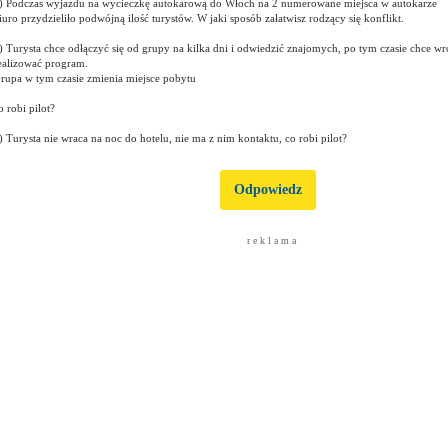
) Podczas wyjazdu na wycieczkę autokarową do Włoch na 2 numerowane miejsca w autokarze
iuro przydzieliło podwójną ilość turystów. W jaki sposób załatwisz rodzący się konflikt.
) Turysta chce odłączyć się od grupy na kilka dni i odwiedzić znajomych, po tym czasie chce wr
ealizować program.
rupa w tym czasie zmienia miejsce pobytu
o robi pilot?
) Turysta nie wraca na noc do hotelu, nie ma z nim kontaktu, co robi pilot?
Odpowiedz
r e k l a m a