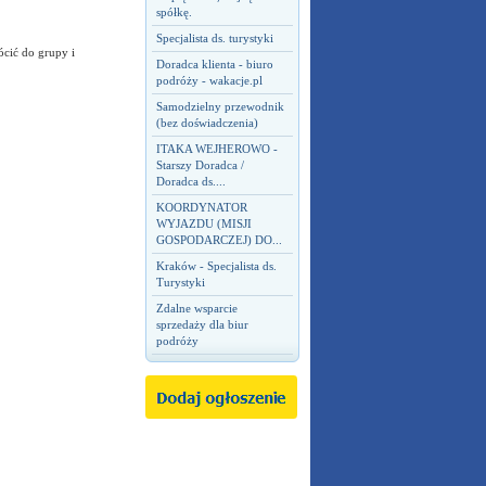
spółkę.
Specjalista ds. turystyki
ócić do grupy i
Doradca klienta - biuro
podróży - wakacje.pl
Samodzielny przewodnik
(bez doświadczenia)
ITAKA WEJHEROWO -
Starszy Doradca /
Doradca ds....
KOORDYNATOR
WYJAZDU (MISJI
GOSPODARCZEJ) DO...
Kraków - Specjalista ds.
Turystyki
Zdalne wsparcie
sprzedaży dla biur
podróży