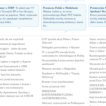
iany w ITRP
: To jakieś jaja !!!!
Promocja Polski w Mediolanie
:
Promocyjny P
a Turystyki RP to byt fikcyjny,
Miejmy nadzie ę, że nowa
Spotkań i Wy
wnie na papierze. Służy wyłacznie
przewodnicząca Rady POT Izabela
Krucz prezes
u, by zaspakajać niespełnione
Stelmańska trochę rozrusza tą
trochę zaskaku
icje kilku...
zbiurokratyzowaną strukturę i zmusi
słabo znana. D
do...
cili, ale nie wyjechali
LOT sprzeda akcje Pekao i France
Sopot: turyści 
Telecom?
sklepy z alkoh
ermann.pl nagrodzony
Nielegalni przewodnicy w Rzymie
Trzecie urodzi
ciągów - jeden ski-pass
Park w Gdyni
IT: o ponad 8% wzrosła liczba
ński Ostrów Tumski na liście
cudzoziemców odwiedzających Polskę
Rozstrzygnięto
SCO?
centrum IT w P
Na poznańską Ławicę można dojechać
d sądem o tragedii w Kaprun
autobusem!
Wycieczki do 
ott International w 2008
Muzeum morskie w Kłajpedzie
Okradał gości r
estuje miliard dolarów
gorącym uczy
Śniadanie w McDonalds z "Gazetą
 linie bez luksusów
Wyborczą"
Kraków potrzeb
wy portal turystyczny
przed Euro 20
Ryanair coraz popularniejszy
yslenia zwiazane z branza i
SZKOLENIE 
formy promocji ofert
ami z nia zwiazanymi
GASTRONOMI
SPRZEDAM
hy Apartamenty Sporting z
BARMAN )
KONTENER(PRZYCZEPA)
zdem własnym już od 210EUR
targi turystycz
GASTRONOMICZNA
Skibus Zakopa
Aktywny wypoczynek na Podkarpaciu