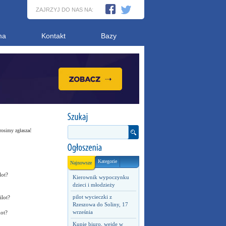
ZAJRZYJ DO NAS NA:
ma
Kontakt
Bazy
rosimy zgłaszać
Kategorie
Najnowsze
lot?
Kierownik wypoczynku
dzieci i młodzieży
pilot wycieczki z
ilot?
Rzeszowa do Soliny, 17
września
lot?
Kupię biuro, wejdę w