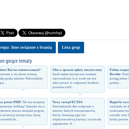
rupa: Inne związane z branżą
Lista grup
ister Raś na cenzurowanym?
:
Głos w sprawie opłaty turystycznej
:
Fixbus rozpo
zuwam w tej aferze zwinną
Jeżeli opłata turystyczna zostanie
Revolut
: Pomy
izłą rączkę ministry Pełczyńskiej-
wprowadzona /a to wcale nie jest
pociąg jedzie 
ęcz...
takie pewne/ to większosć środków
godzin...
powinna trafić...
wy prezes PHH
: Nie ma szczęscia
Nowy zarząd ECTAA
:
RegioJet wyco
 szemrany holding! Szmytke ma o
Niewiadomski dba wyłącznie o
wykazało sie 
elarstwie jeszcze mniejsze pojęcie,
interesy dużych touroperatorów,
zwalczaniu kon
 o promocji turystycznej, ktorą
którzy finansują jego tzw
wzrosły ceny 
rowadził do...
międzynarodową karierę i wycieczki
kroku pewnie j
zagraniczne. A...