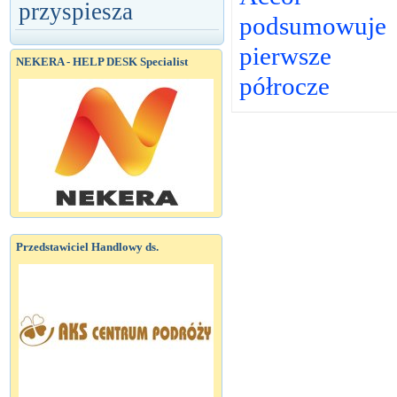
przyspiesza
podsumowuje
pierwsze
NEKERA - HELP DESK Specialist
półrocze
Przedstawiciel Handlowy ds.