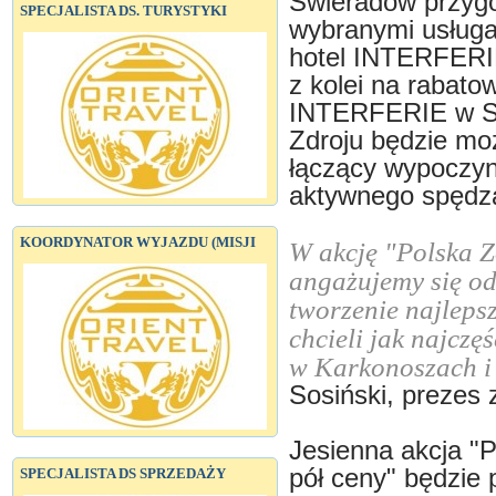
Świeradów przygo
SPECJALISTA DS. TURYSTYKI
wybranymi usługa
hotel INTERFERIE
z kolei na rabato
INTERFERIE w Szk
Zdroju będzie mo
łączący wypoczyn
aktywnego spędza
KOORDYNATOR WYJAZDU (MISJI
W akcję "Polska Z
angażujemy się od
tworzenie najlepsz
chcieli jak najczę
w Karkonoszach i 
Sosiński, preze
Jesienna akcja "
pół ceny" będzie 
SPECJALISTA DS SPRZEDAŻY