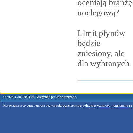
oceniają branżę
noclegową?
Limit płynów
będzie
zniesiony, ale
dla
wybranych
© 2026 TUR-INFO.PL. Wszystkie prawa zastrzeżone.
Korzystanie z serwisu oznacza bezwarunkową akceptację
polityki prywatności, regulaminu i p