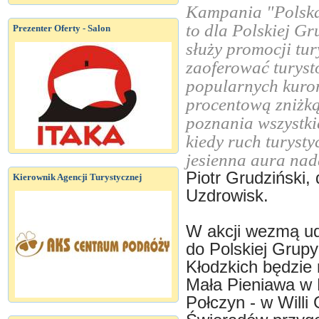
Kampania "Polska
to dla Polskiej Gr
Prezenter Oferty - Salon
służy promocji tur
zaoferować turyst
popularnych kuror
procentową zniżką
poznania wszystki
kiedy ruch turysty
jesienna aura nad
Piotr Grudziński,
Kierownik Agencji Turystycznej
Uzdrowisk.
W akcji wezmą ud
do Polskiej Grup
Kłodzkich będzie 
Mała Pieniawa w 
Połczyn - w Willi