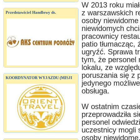
W 2013 roku miała
z warszawskich re
Przedstawiciel Handlowy ds.
osoby niewidome 
niewidomych chci
pracownicy restau
patio tłumacząc, 
ugryźć. Sprawa tr
tym, że personel
lokalu, ze względ
poruszania się z 
KOORDYNATOR WYJAZDU (MISJI
jedynego możliwe
obsługa.
W ostatnim czasi
przeprowadziła si
personel odwiedzi
uczestnicy mogli 
osoby niewidome