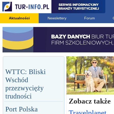
Aktualności
Newslettery
Forum
WTTC: Bliski
Wschód
przezwycięży
trudności
Zobacz także
Port Polska
Travelplanet