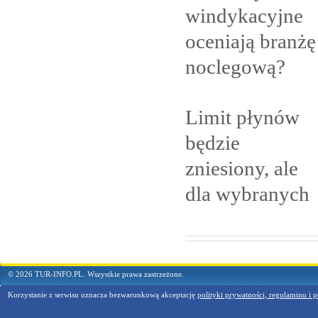
windykacyjne
oceniają branżę
noclegową?
Limit płynów
będzie
zniesiony, ale
dla
wybranych
© 2026 TUR-INFO.PL. Wszystkie prawa zastrzeżone.
Korzystanie z serwisu oznacza bezwarunkową akceptację
polityki prywatności, regulaminu i p