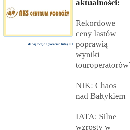
aktualności:
Rekordowe
ceny lastów
poprawią
dodaj swoje ogłoszenie tutaj [+]
wyniki
touroperatorów
NIK: Chaos
nad
Bałtykiem
IATA: Silne
wzrosty w