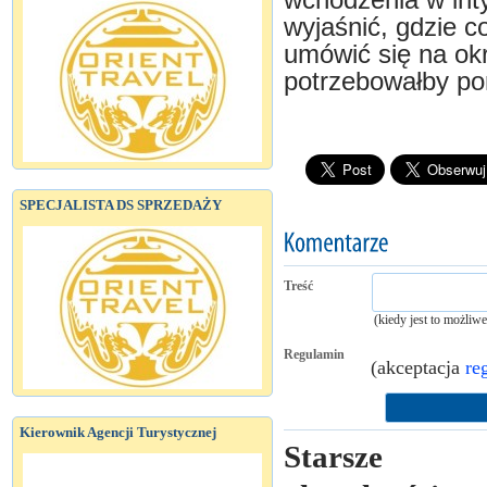
wchodzenia w int
wyjaśnić, gdzie co
umówić się na okr
potrzebowałby po
SPECJALISTA DS SPRZEDAŻY
Treść
(kiedy jest to możliw
Regulamin
(akceptacja
re
Kierownik Agencji Turystycznej
Starsze