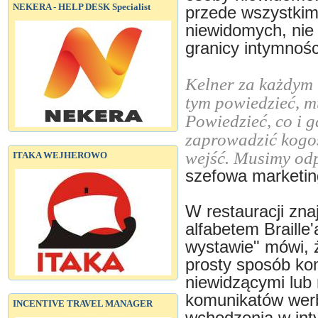
NEKERA - HELP DESK Specialist
przede wszystkim 
niewidomych, nie
granicy intymnośc
Kelner za każdym 
tym powiedzieć, m
Powiedzieć, co i g
zaprowadzić kogoś
wejść. Musimy od
ITAKA WEJHEROWO
szefowa marketing
W restauracji zna
alfabetem Braille
wystawie" mówi, ż
prosty sposób ko
niewidzącymi lub
komunikatów werb
INCENTIVE TRAVEL MANAGER