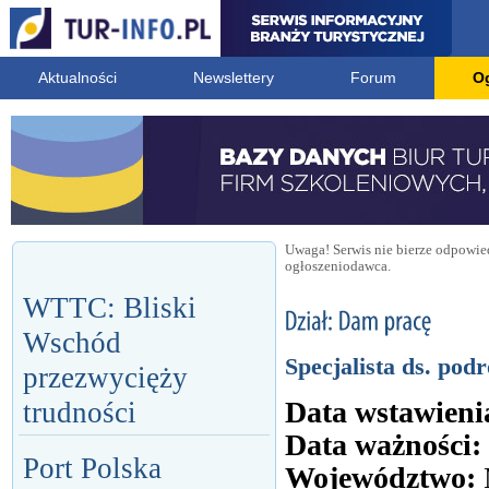
Aktualności
Newslettery
Forum
O
Uwaga! Serwis nie bierze odpowied
ogłoszeniodawca.
WTTC: Bliski
Wschód
Specjalista ds. pod
przezwycięży
Data wstawieni
trudności
Data ważności:
Port Polska
Województwo: