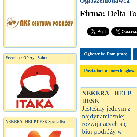
Ogłoszeniodawca
Firma:
Delta To
Ogłoszenia: Dam pracę
Prezenter Oferty - Salon
Powiadom o nowych ogłosze
NEKERA - HELP
DESK
Jesteśmy jednym z
najdynamiczniej
NEKERA - HELP DESK Specialist
rozwijających się
biur podróży w