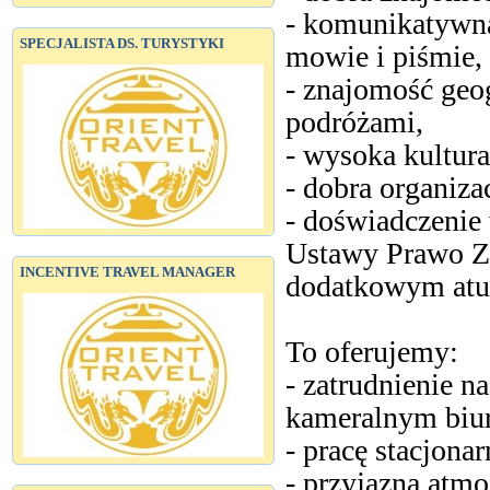
- komunikatywna
SPECJALISTA DS. TURYSTYKI
mowie i piśmie,
- znajomość geog
podróżami,
- wysoka kultura
- dobra organiza
- doświadczenie
Ustawy Prawo Z
INCENTIVE TRAVEL MANAGER
dodatkowym atu
To oferujemy:
- zatrudnienie 
kameralnym biu
- pracę stacjona
- przyjazną atmo