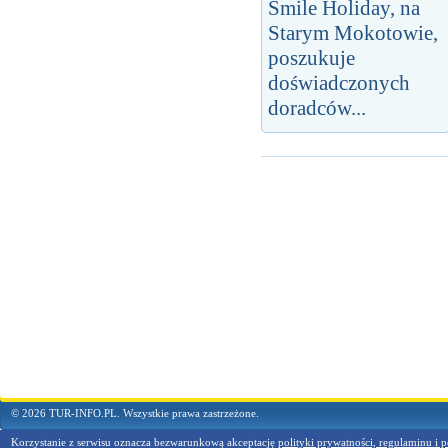
Smile Holiday, na
Starym Mokotowie,
poszukuje
doświadczonych
doradców...
© 2026 TUR-INFO.PL. Wszystkie prawa zastrzeżone.
Korzystanie z serwisu oznacza bezwarunkową akceptację
polityki prywatności, regulaminu i p