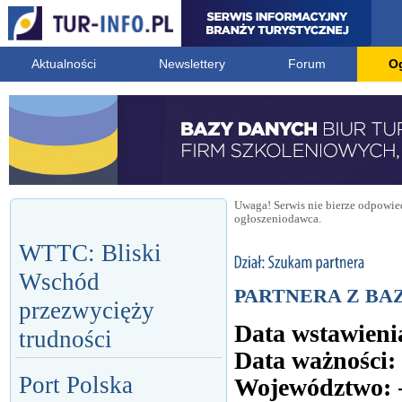
Aktualności
Newslettery
Forum
O
Uwaga! Serwis nie bierze odpowied
ogłoszeniodawca.
WTTC: Bliski
Wschód
PARTNERA Z BA
przezwycięży
Data wstawieni
trudności
Data ważności:
Port Polska
Województwo: