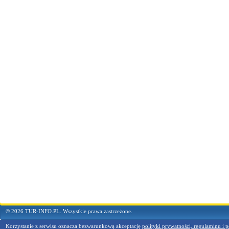
© 2026 TUR-INFO.PL. Wszystkie prawa zastrzeżone.
Korzystanie z serwisu oznacza bezwarunkową akceptację
polityki prywatności, regulaminu i p