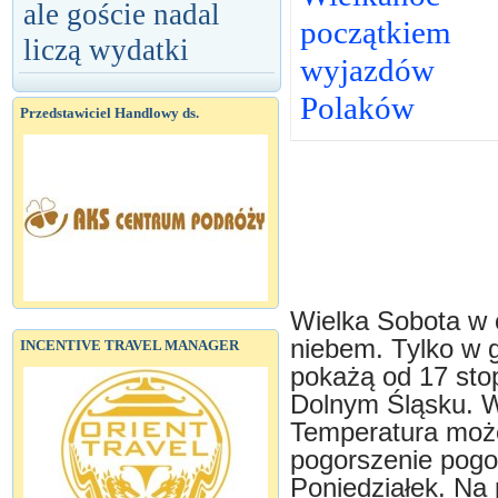
ale goście nadal
początkiem
liczą wydatki
wyjazdów
Polaków
Przedstawiciel Handlowy ds.
Wielka Sobota w 
niebem. Tylko w 
INCENTIVE TRAVEL MANAGER
pokażą od 17 sto
Dolnym Śląsku. W
Temperatura może
pogorszenie pogo
Poniedziałek. Na