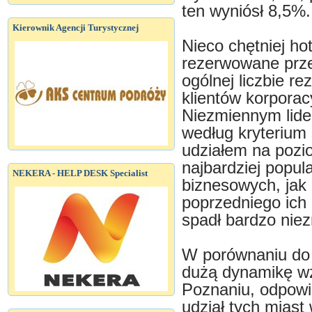
ten wyniósł 8,5%.
Kierownik Agencji Turystycznej
Nieco chętniej ho
rezerwowane prze
ogólnej liczbie r
klientów korporac
Niezmiennym lider
według kryterium 
udziałem na pozio
najbardziej popul
NEKERA - HELP DESK Specialist
biznesowych, jak 
poprzedniego ich u
spadł bardzo niez
W porównaniu do 
dużą dynamikę wzr
Poznaniu, odpow
udział tych miast 