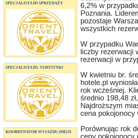
SPECJALISTA DS SPRZEDAŻY
6,2% w przypadk
Poznania. Lidere
pozostaje Warsza
wszystkich rezerw
W przypadku War
liczby rezerwacji
rezerwacji w przy
SPECJALISTA DS. TURYSTYKI
W kwietniu br. ś
hotele.pl wyniosła
rok wcześniej. Kli
średnio 198,48 zł
Najdroższym mias
cena pokojonocy w
Porównując rok do
KOORDYNATOR WYJAZDU (MISJI
ceny pokojonocy 