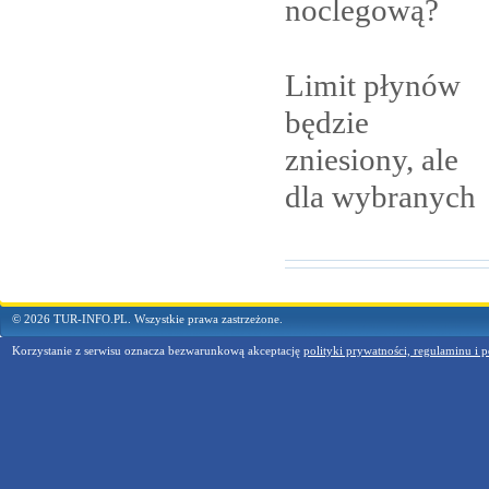
noclegową?
Limit płynów
będzie
zniesiony, ale
dla
wybranych
© 2026 TUR-INFO.PL. Wszystkie prawa zastrzeżone.
Korzystanie z serwisu oznacza bezwarunkową akceptację
polityki prywatności, regulaminu i p