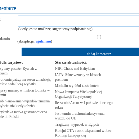
ć
(kiedy jest to możliwe, sugerujemy podpisanie się)
ulamin
(akceptacja
regulaminu
)
ł dla turystów:
Starsze aktualności:
sywny pasażer Ryanair z
NIK: Chaos nad
Bałtykiem
kiem
IATA: Silne wzrosty w klasach
onomia patrzy na sezon z nadzieją,
premium
oście nadal liczą
wydatki
Michelin wyróżni także
hotele
pszy miesiąc w historii lotniska w
Nowa kampania Wielkopolskiej
omiu
Organizacji
Turystycznej
ób planowania wyjazdów zmienia
Ile zarobił Accor w I połowie obecnego
zybciej niż
kiedykolwiek
roku?
ykańska marka gastronomiczna
Jest termin uruchomienia systemu
zie do
Polski
wjazdu do
UE
Tragiczny wypadek w
Egipcie
Kolejni OTA z zobowiązaniami wobec
Komisji
Europejskiej