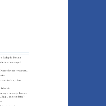
o kolej do Berlina
ia się orientalnymi
 Niemców nie wystarczy..
erów
przewoźnik wybiera
w Wiedniu
otnego młodego faceta -
, Egipt, gdzie indziej ?
ne
niemiecki) dla