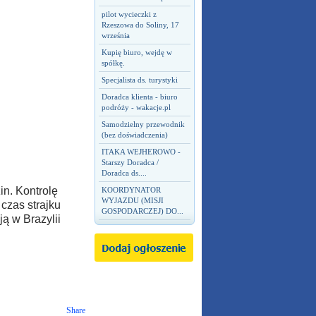
pilot wycieczki z
Rzeszowa do Soliny, 17
września
Kupię biuro, wejdę w
spółkę.
Specjalista ds. turystyki
Doradca klienta - biuro
podróży - wakacje.pl
Samodzielny przewodnik
(bez doświadczenia)
ITAKA WEJHEROWO -
Starszy Doradca /
Doradca ds....
n. Kontrolę
KOORDYNATOR
WYJAZDU (MISJI
czas strajku
GOSPODARCZEJ) DO...
ją w Brazylii
Share