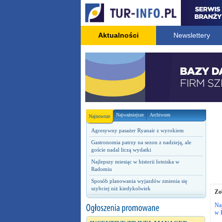
Aktualności
Newslettery
Najważniejsze
Archiwum
Najnowsze
Agresywny pasażer Ryanair z wyrokiem
Gastronomia patrzy na sezon z nadzieją, ale
goście nadal liczą wydatki
Najlepszy miesiąc w historii lotniska w
Radomiu
Sposób planowania wyjazdów zmienia się
szybciej niż kiedykolwiek
Zo
Naj
w 