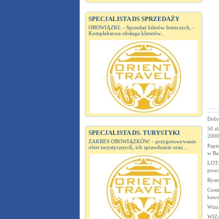
SPECJALISTA DS SPRZEDAŻY
OBOWIĄZKI: - Sprzedaż biletów lotniczych, -
Kompleksowa obsługa klientów...
Dobrz
50 z
SPECJALISTA DS. TURYSTYKI
2000
ZAKRES OBOWIĄZKÓW: - przygotowywanie
Papi
ofert turystycznych, ich sprawdzanie oraz...
w Ba
LOT: 
powo
Ryan
Cost
kawo
Wizz 
WIZA