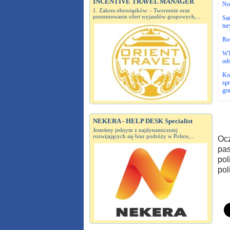
INCENTIVE TRAVEL MANAGER
No
1. Zakres obowiązków: - Tworzenie oraz
prezentowanie ofert wyjazdów grupowych,...
Sa
tur
Roś
WT
ods
Ko
spr
gra
NEKERA - HELP DESK Specialist
Jesteśmy jednym z najdynamiczniej
rozwijających się biur podróży w Polsce,...
Ocz
pas
pol
pol