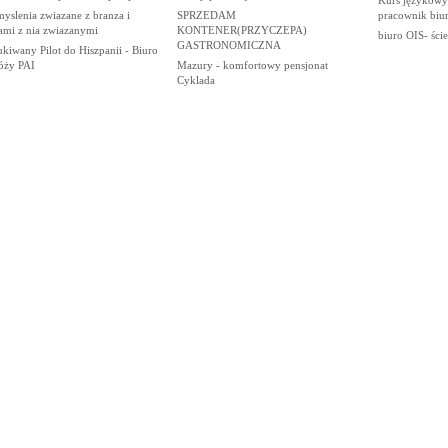
yslenia zwiazane z branza i
SPRZEDAM
pracownik biu
ami z nia zwiazanymi
KONTENER(PRZYCZEPA)
biuro OIS- ście
GASTRONOMICZNA
kiwany Pilot do Hiszpanii - Biuro
óży PAI
Mazury - komfortowy pensjonat
Cyklada