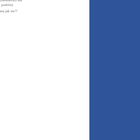
r podróży
ma jak nic!!