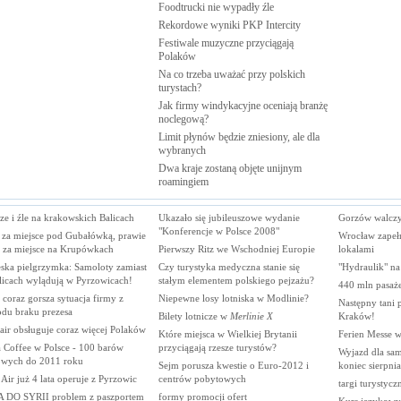
Foodtrucki nie wypadły
źle
Rekordowe wyniki PKP
Intercity
Festiwale muzyczne przyciągają
Polaków
Na co trzeba uważać przy polskich
turystach?
Jak firmy windykacyjne oceniają branżę
noclegową?
Limit płynów będzie zniesiony, ale dla
wybranych
Dwa kraje zostaną objęte unijnym
roamingiem
e i źle na krakowskich Balicach
Ukazało się jubileuszowe wydanie
Gorzów walczy 
"Konferencje w Polsce 2008"
ł za miejsce pod Gubałówką, prawie
Wrocław zapełn
 za miejsce na Krupówkach
Pierwszy Ritz we Wschodniej Europie
lokalami
eska pielgrzymka: Samoloty zamiast
Czy turystyka medyczna stanie się
"Hydraulik" na
licach wylądują w Pyrzowicach!
stałym elementem polskiego pejzażu?
440 mln pasaż
coraz gorsza sytuacja firmy z
Niepewne losy lotniska w Modlinie?
Następny tani 
du braku prezesa
Bilety lotnicze w
Merlinie X
Kraków!
air obsługuje coraz więcej Polaków
Które miejsca w Wielkiej Brytanii
Ferien Messe 
a Coffee w Polsce - 100 barów
przyciągają rzesze turystów?
Wyjazd dla sam
wych do 2011 roku
Sejm porusza kwestie o Euro-2012 i
koniec sierpnia
Air już 4 lata operuje z Pyrzowic
centrów pobytowych
targi turystycz
 DO SYRII problem z paszportem
formy promocji ofert
Kurs językowy(