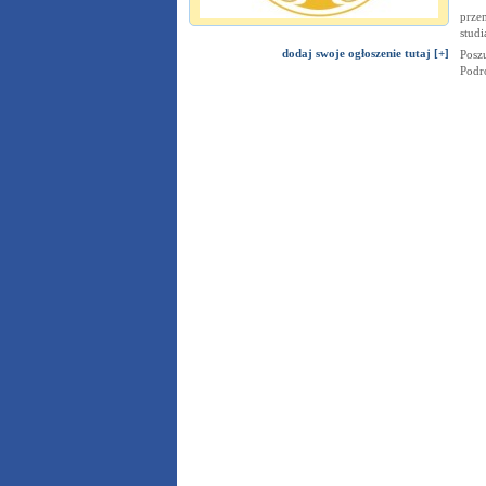
przem
studi
dodaj swoje ogłoszenie tutaj [+]
Poszu
Podr