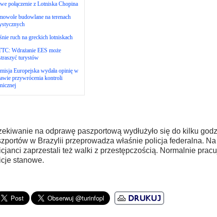
we połączenie z Lotniska Chopina
mowole budowlane na terenach
ystycznych
nie ruch na greckich lotniskach
TC: Wdrażanie EES może
traszyć turystów
misja Europejska wydała opinię w
awie przywrócenia kontroli
nicznej
ekiwanie na odprawę paszportową wydłużyło się do kilku godzi
zportów w Brazylii przeprowadza właśnie policja federalna. Na 
icjanci zaprzestali też walki z przestępczością. Normalnie pracu
icje stanowe.