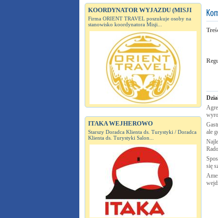
KOORDYNATOR WYJAZDU (MISJI
Firma ORIENT TRAVEL poszukuje osoby na
stanowisko koordynatora Misji...
Treś
Reg
Dzia
Agre
wyro
ITAKA WEJHEROWO
Gastr
ale g
Starszy Doradca Klienta ds. Turystyki / Doradca
Klienta ds. Turystyki Salon...
Najle
Rad
Spos
się s
Amer
wejd