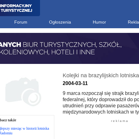
Forum
Ogłoszenia
Humor
Rekl
Kolejki na brazylijskich lotnisk
2004-03-11
9 marca rozpoczął się strajk brazylij
federalnej, który doprowadził do 
utrudnień przy odprawie pasażeró
międzynarodowych lotniskach w ty
bacz także
r e k l a m a
lepszy miesiąc w historii lotniska
Radomiu