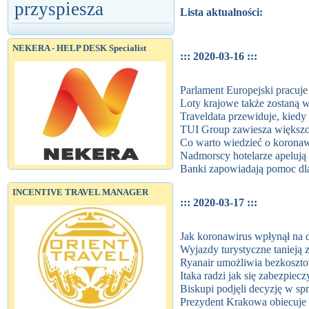
przyspiesza
Lista aktualności:
NEKERA - HELP DESK Specialist
::: 2020-03-16 :::
Parlament Europejski pracuj
Loty krajowe także zostaną 
Traveldata przewiduje, kiedy
TUI Group zawiesza większoś
Co warto wiedzieć o koronaw
Nadmorscy hotelarze apelują 
Banki zapowiadają pomoc dl
INCENTIVE TRAVEL MANAGER
::: 2020-03-17 :::
Jak koronawirus wpłynął na 
Wyjazdy turystyczne tanieją 
Ryanair umożliwia bezkoszto
Itaka radzi jak się zabezpie
Biskupi podjęli decyzję w s
Prezydent Krakowa obiecuje 