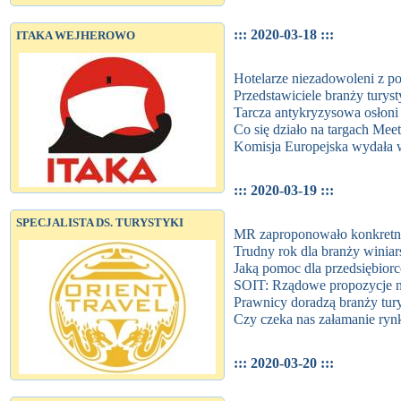
::: 2020-03-18 :::
ITAKA WEJHEROWO
Hotelarze niezadowoleni z p
Przedstawiciele branży turys
Tarcza antykryzysowa osłoni
Co się działo na targach Mee
Komisja Europejska wydała 
::: 2020-03-19 :::
SPECJALISTA DS. TURYSTYKI
MR zaproponowało konkretne
Trudny rok dla branży winiar
Jaką pomoc dla przedsiębior
SOIT: Rządowe propozycje n
Prawnicy doradzą branży tury
Czy czeka nas załamanie ryn
::: 2020-03-20 :::