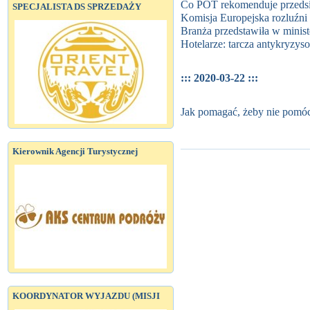
Co POT rekomenduje przedsi
SPECJALISTA DS SPRZEDAŻY
Komisja Europejska rozluźni
Branża przedstawiła w minist
Hotelarze: tarcza antykryzy
::: 2020-03-22 :::
Jak pomagać, żeby nie pomó
Kierownik Agencji Turystycznej
KOORDYNATOR WYJAZDU (MISJI