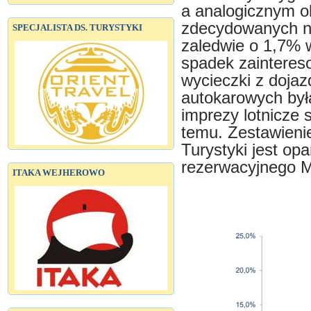
a analogicznym ok
zdecydowanych na
SPECJALISTA DS. TURYSTYKI
zaledwie o 1,7% w
spadek zainteres
wycieczki z doj
autokarowych był
imprezy lotnicze 
temu. Zestawieni
Turystyki jest op
rezerwacyjnego M
ITAKA WEJHEROWO