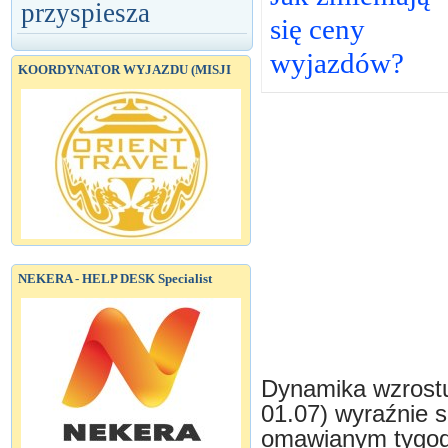
przyspiesza
się ceny
wyjazdów?
KOORDYNATOR WYJAZDU (MISJI
NEKERA - HELP DESK Specialist
Dynamika wzrostu
01.07) wyraźnie s
omawianym tygodn