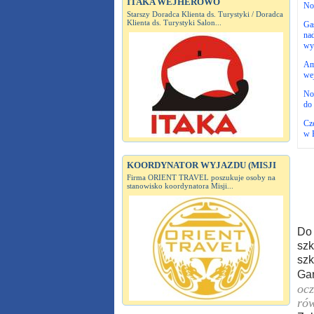
ITAKA WEJHEROWO
No
Starszy Doradca Klienta ds. Turystyki / Doradca
Klienta ds. Turystyki Salon...
Gas
nad
wy
Am
wej
No
do 
Cze
w 
KOORDYNATOR WYJAZDU (MISJI
Firma ORIENT TRAVEL poszukuje osoby na
stanowisko koordynatora Misji...
Do 
szk
szk
Gar
ocz
rów