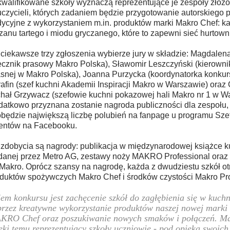
walifikowane szkoły wyznaczą reprezentujące je zespoły złożo
czycieli, których zadaniem będzie przygotowanie autorskiego 
dycyjne z wykorzystaniem m.in. produktów marki Makro Chef: ka
zanu tartego i miodu gryczanego, które to zapewni sieć hurtowni
ciekawsze trzy zgłoszenia wybierze jury w składzie: Magdalen
ecznik prasowy Makro Polska), Sławomir Leszczyński (kierownik
snej w Makro Polska), Joanna Purzycka (koordynatorka konkur
afin (szef kuchni Akademii Inspiracji Makro w Warszawie) oraz
hał Grzywacz (szefowie kuchni pokazowej hali Makro nr 1 w W
atkowo przyznana zostanie nagroda publiczności dla zespołu, 
będzie największą liczbę polubień na fanpage u programu Sze
entów na Facebooku.
zdobycia są nagrody: publikacja w międzynarodowej książce k
anej przez Metro AG, zestawy noży MAKRO Professional oraz
Makro. Oprócz szansy na nagrodę, każda z dwudziestu szkół o
duktów spożywczych Makro Chef i środków czystości Makro Pro
em konkursu jest zachęcenie szkół do zagłębienia się w kuchn
rzez kreatywne wykorzystanie produktów naszej nowej marki
RO Chef oraz poszukiwanie nowych smaków i połączeń. Ma
ęki temu reprezentujący szkoły uczniowie - pod opieką swoich 