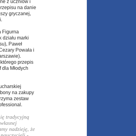
ne z uczniów i
przepisu na danie
szy gryczanej,
.
a Figurna
 działu marki
su), Paweł
 Cezary Powała i
arszawie).
którego przepis
f dla Młodych
ucharskiej
 bony na zakupy
trzyma zestaw
fessional.
ię tradycyjną
 własnej
my nadzieję, że
nauczycieli -