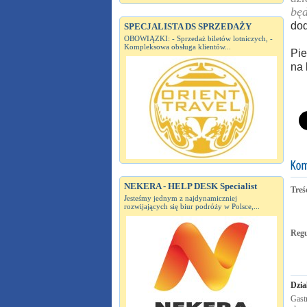
będ
dod
SPECJALISTA DS SPRZEDAŻY
OBOWIĄZKI: - Sprzedaż biletów lotniczych, -
Kompleksowa obsługa klientów...
Pie
na 
NEKERA - HELP DESK Specialist
Treś
Jesteśmy jednym z najdynamiczniej
rozwijających się biur podróży w Polsce,...
Reg
Dzia
Gastr