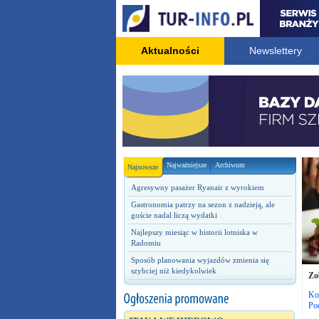
Aktualności
Newslettery
Najważniejsze
Archiwum
Najnowsze
Agresywny pasażer Ryanair z wyrokiem
Gastronomia patrzy na sezon z nadzieją, ale
goście nadal liczą wydatki
Najlepszy miesiąc w historii lotniska w
Radomiu
Sposób planowania wyjazdów zmienia się
szybciej niż kiedykolwiek
Zo
Ko
Po