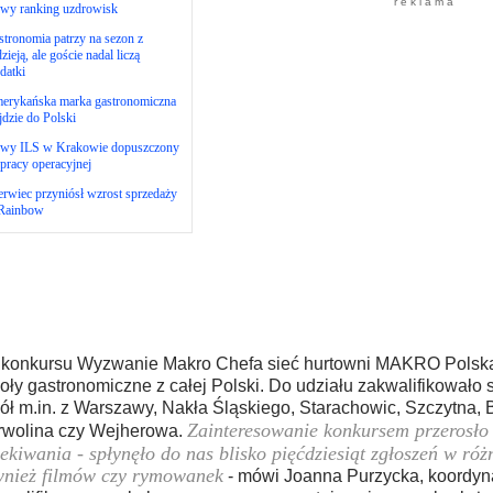
r e k l a m a
wy ranking uzdrowisk
tronomia patrzy na sezon z
zieją, ale goście nadal liczą
datki
erykańska marka gastronomiczna
dzie do Polski
wy ILS w Krakowie dopuszczony
pracy operacyjnej
rwiec przyniósł wzrost sprzedaży
Rainbow
konkursu Wyzwanie Makro Chefa sieć hurtowni MAKRO Polska
oły gastronomiczne z całej Polski. Do udziału zakwalifikowało 
ół m.in. z Warszawy, Nakła Śląskiego, Starachowic, Szczytna, 
Zainteresowanie konkursem przerosło
wolina czy Wejherowa.
ekiwania - spłynęło do nas blisko pięćdziesiąt zgłoszeń w róż
nież filmów czy rymowanek
- mówi Joanna Purzycka, koordyna