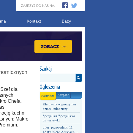
ZAJRZYJ DO NAS NA:
ama
Kontakt
Bazy
onomicznych
Szef dla
asnych
Kategorie
Najnowsze
kro Chefa.
Kierownik wypoczynku
las
dzieci i młodzieży
mocję kuchni
Specjalista /Specjalistka
asnych: Makro
ds. turystyki
 Premium.
pilot- przewodnik, 11-
13.09.2026r. Adrspach-...