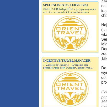
Zak
SPECJALISTA DS. TURYSTYKI
nau
ZAKRES OBOWIĄZKÓW: - przygotowywanie
tra
ofert turystycznych, ich sprawdzanie oraz...
chr
Naj
(rz
wła
Ser
Mic
Dod
zdo
Tal
INCENTIVE TRAVEL MANAGER
1. Zakres obowiązków: - Tworzenie oraz
Do 
prezentowanie ofert wyjazdów grupowych,...
wyd
do 
pro
Cel
pop
MAK
dzi