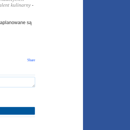
alent kulinarny
-
 zaplanowane są
Share