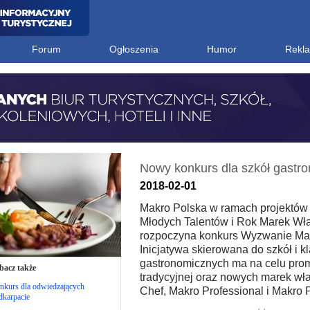
Forum
Ogłoszenia
Humor
Rekl
Nowy konkurs dla szkół gastr
2018-02-01
Makro Polska w ramach projektów 
Młodych Talentów i Rok Marek Wł
rozpoczyna konkurs Wyzwanie Ma
Inicjatywa skierowana do szkół i k
gastronomicznych ma na celu pro
bacz także
tradycyjnej oraz nowych marek wł
nkurs dla odwiedzających
Chef, Makro Professional i Makro
dkarpacie