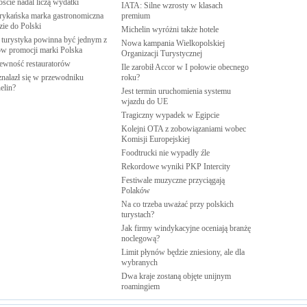
oście nadal liczą
wydatki
IATA: Silne wzrosty w klasach
ykańska marka gastronomiczna
premium
zie do
Polski
Michelin wyróżni także
hotele
 turystyka powinna być jednym z
Nowa kampania Wielkopolskiej
rów promocji marki
Polska
Organizacji
Turystycznej
pewność
restauratorów
Ile zarobił Accor w I połowie obecnego
znalazł się w przewodniku
roku?
elin?
Jest termin uruchomienia systemu
wjazdu do
UE
Tragiczny wypadek w
Egipcie
Kolejni OTA z zobowiązaniami wobec
Komisji
Europejskiej
Foodtrucki nie wypadły
źle
Rekordowe wyniki PKP
Intercity
Festiwale muzyczne przyciągają
Polaków
Na co trzeba uważać przy polskich
turystach?
Jak firmy windykacyjne oceniają branżę
noclegową?
Limit płynów będzie zniesiony, ale dla
wybranych
Dwa kraje zostaną objęte unijnym
roamingiem