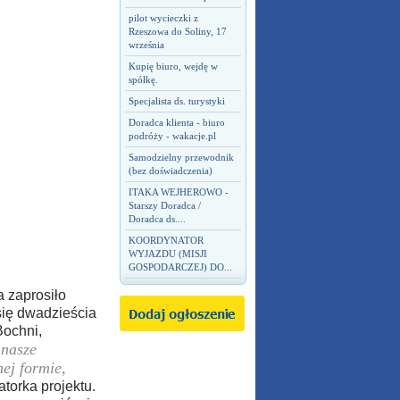
pilot wycieczki z
Rzeszowa do Soliny, 17
września
Kupię biuro, wejdę w
spółkę.
Specjalista ds. turystyki
Doradca klienta - biuro
podróży - wakacje.pl
Samodzielny przewodnik
(bez doświadczenia)
ITAKA WEJHEROWO -
Starszy Doradca /
Doradca ds....
KOORDYNATOR
WYJAZDU (MISJI
GOSPODARCZEJ) DO...
 zaprosiło
się dwadzieścia
Bochni,
 nasze
nej formie,
torka projektu.