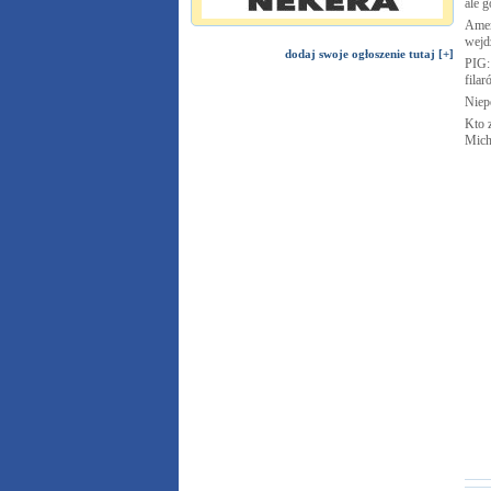
ale g
Amer
wejd
dodaj swoje ogłoszenie tutaj [+]
PIG:
fila
Nie
Kto 
Mich