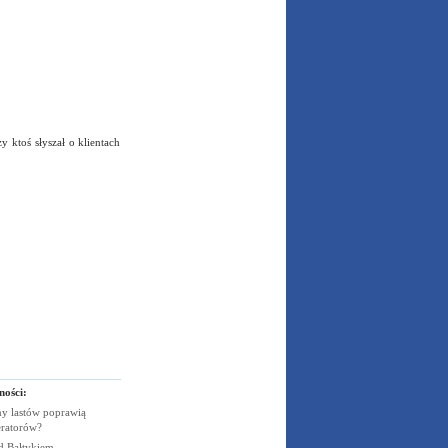
 ktoś słyszał o klientach
ności:
y lastów poprawią
eratorów?
ad
Bałtykiem