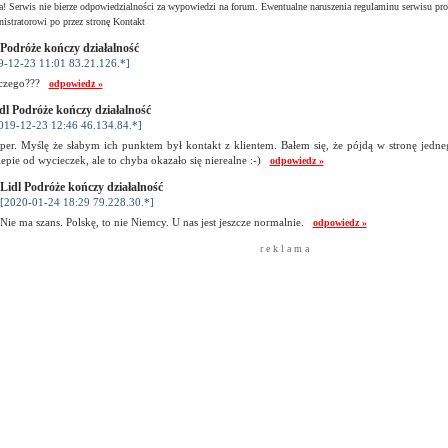
! Serwis nie bierze odpowiedzialności za wypowiedzi na forum. Ewentualne naruszenia regulaminu serwisu pro
istratorowi po przez stronę Kontakt
 Podróże kończy działalność
9-12-23 11:01 83.21.126.*]
aczego???
odpowiedz »
dl Podróże kończy działalność
019-12-23 12:46 46.134.84.*]
per. Myślę że słabym ich punktem był kontakt z klientem. Bałem się, że pójdą w stronę jed
lepie od wycieczek, ale to chyba okazało się nierealne :-)
odpowiedz »
Lidl Podróże kończy działalność
[2020-01-24 18:29 79.228.30.*]
Nie ma szans. Polskę, to nie Niemcy. U nas jest jeszcze normalnie.
odpowiedz »
r e k l a m a