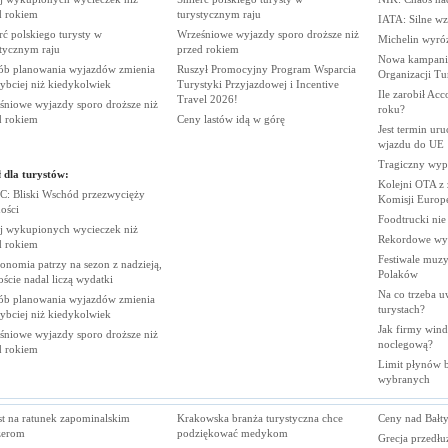
d
rokiem
turystycznym
raju
IATA: Silne wz
ć polskiego turysty w
Wrześniowe wyjazdy sporo droższe niż
Michelin wyró
stycznym
raju
przed
rokiem
Nowa kampania
ób planowania wyjazdów zmienia
Ruszył Promocyjny Program Wsparcia
Organizacji
Tu
zybciej niż
kiedykolwiek
Turystyki Przyjazdowej i Incentive
Ile zarobił Ac
Travel
2026!
śniowe wyjazdy sporo droższe niż
roku?
d
rokiem
Ceny lastów idą w
górę
Jest termin ur
wjazdu do
UE
Tragiczny wy
 dla turystów:
Kolejni OTA z
: Bliski Wschód przezwycięży
Komisji
Europe
ości
Foodtrucki ni
j wykupionych wycieczek niż
Rekordowe wy
d
rokiem
Festiwale muzy
onomia patrzy na sezon z nadzieją,
Polaków
oście nadal liczą
wydatki
Na co trzeba u
ób planowania wyjazdów zmienia
turystach?
zybciej niż
kiedykolwiek
Jak firmy wind
śniowe wyjazdy sporo droższe niż
noclegową?
d
rokiem
Limit płynów bę
wybranych
st na ratunek zapominalskim
Krakowska branża turystyczna chce
Ceny nad Bałt
żerom
podziękować medykom
Grecja przedłu