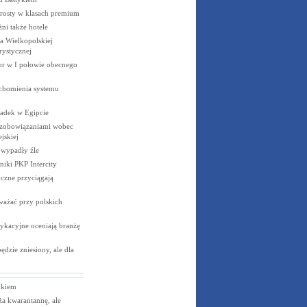
rosty w klasach
premium
żni także
hotele
 Wielkopolskiej
rystycznej
cor w I połowie obecnego
uchomienia systemu
padek w
Egipcie
 zobowiązaniami wobec
jskiej
e wypadły
źle
niki PKP
Intercity
czne przyciągają
ważać przy polskich
ykacyjne oceniają branżę
dzie zniesiony, ale dla
ykiem
ża kwarantannę, ale