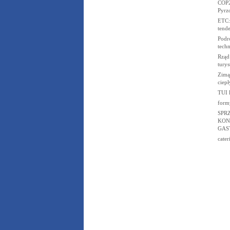
COP2
Pyrz
ETC:
tend
Podró
tech
Rząd 
turys
Zimą 
ciepł
TUI l
form
SPR
KON
GAS
cater