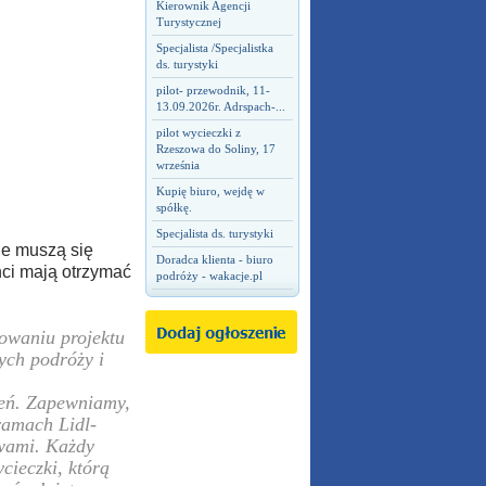
Kierownik Agencji
Turystycznej
Specjalista /Specjalistka
ds. turystyki
pilot- przewodnik, 11-
13.09.2026r. Adrspach-...
pilot wycieczki z
Rzeszowa do Soliny, 17
września
Kupię biuro, wejdę w
spółkę.
Specjalista ds. turystyki
ie muszą się
Doradca klienta - biuro
nci mają otrzymać
podróży - wakacje.pl
owaniu projektu
ych podróży i
zeń. Zapewniamy,
ramach Lidl-
owami. Każdy
cieczki, którą