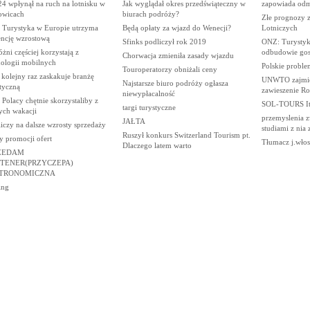
4 wpłynął na ruch na lotnisku w
Jak wyglądał okres przedświąteczny w
zapowiada odm
owicach
biurach podróży?
Złe prognozy z
 Turystyka w Europie utrzyma
Będą opłaty za wjazd do Wenecji?
Lotniczych
encję wzrostową
Sfinks podliczył rok 2019
ONZ: Turystyk
żni częściej korzystają z
odbudowie gos
Chorwacja zmieniła zasady wjazdu
nologii mobilnych
Polskie proble
Touroperatorzy obniżali ceny
kolejny raz zaskakuje branżę
UNWTO zajmie 
Najstarsze biuro podróży ogłasza
tyczną
zawieszenie Ro
niewypłacalność
Polacy chętnie skorzystaliby z
SOL-TOURS Ita
targi turystyczne
ych wakacji
przemyslenia z
JAŁTA
iczy na dalsze wzrosty sprzedaży
studiami z nia
Ruszył konkurs Switzerland Tourism pt.
y promocji ofert
Tłumacz j.wło
Dlaczego latem warto
ZEDAM
TENER(PRZYCZEPA)
TRONOMICZNA
ing