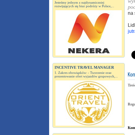
wyk
Jesteśmy jednym z najdynamiczniej
poc
rozwijających się biur podróży w Polsce,...
na 
Lid
jut
INCENTIVE TRAVEL MANAGER
1. Zakres obowiązków: - Tworzenie oraz
prezentowanie ofert wyjazdów grupowych,...
Treś
Reg
Kome