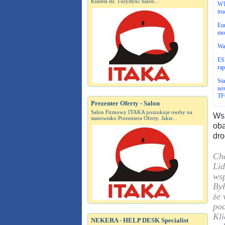
Klienta ds. Turystyki Salon...
WT
tru
Eur
mo
Wa
ESP
ra
St
now
TF
Prezenter Oferty - Salon
Salon Firmowy ITAKA poszukuje osoby na
Wsz
stanowisko Prezentera Oferty. Jakie...
oba
dro
Chc
Lid
ws
Był
że 
pod
Kli
NEKERA - HELP DESK Specialist