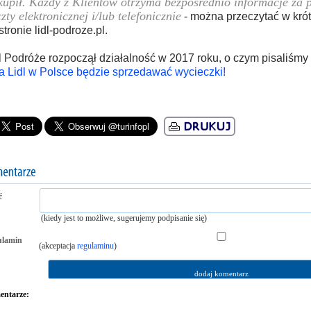
upił. Każdy z Klientów otrzyma bezpośrednio informacje za 
zty elektronicznej i/lub telefonicznie
- można przeczytać w kró
stronie lidl-podroze.pl.
l Podróże rozpoczął działalność w 2017 roku, o czym pisaliśmy
ra Lidl w Polsce będzie sprzedawać wycieczki!
ć
(kiedy jest to możliwe, sugerujemy podpisanie się)
ulamin
(akceptacja
regulaminu
)
ntarze: