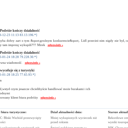
 Podróże kończy działalność
9-12-23 11:13 83.13.196.*]
hyba dobry zart o tym &quot;groźnym konkurencie&quot;. Lidl przecież nim nigdy nie był, czy
zy tam imprezę wykupili?!!! Mirek
odpowiedz »
 Podróże kończy działalność
0-01-24 18:28 79.228.30.*]
owna wiadomość.
odpowiedz »
 wycofuje się z turystyki
0-01-28 18:25 77.65.93.*]
m
d,wstyd czym jesazcze chcielibyście handlować może burakami i ich
odnymi
nowany klient biura podróży
odpowiedz »
 biura turystyczne:
Dział aktualności dnia:
Starsze aktual
: Bliski Wschód przezwycięży
Mniej wykupionych wycieczek niż
Rekordowe cen
ości
przed
rokiem
wyniki
tourop
j wykupionych wycieczek niż
Śmierć polskiego turysty w
NIK: Chaos n