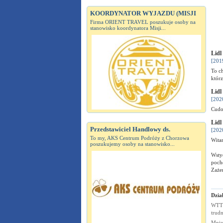
KOORDYNATOR WYJAZDU (MISJI
Firma ORIENT TRAVEL poszukuje osoby na
stanowisko koordynatora Misji...
Lidl
[201
To c
któr
Lidl
[202
Cud
Lidl
Przedstawiciel Handlowy ds.
[202
To my, AKS Centrum Podróży z Chorzowa
Wita
poszukujemy osoby na stanowisko...
Wsty
poch
Zaże
Dział
WTTC
trudn
Mnie