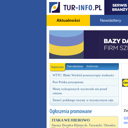
Aktualności
Newslettery
Najważniejsze
Archiwum
Najnowsze
WTTC: Bliski Wschód przezwycięży trudności
Port Polska przyspiesza
Mniej wykupionych wycieczek niż przed
rokiem
Śmierć polskiego turysty w turystycznym raju
Zo
DZ
ITAKA WEJHEROWO
nie
Starszy Doradca Klienta ds. Turystyki / Doradca