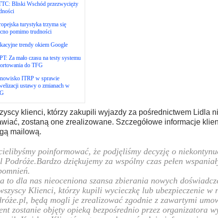
TC: Bliski Wschód przezwycięży
dności
opejska turystyka trzyma się
cno pomimo trudności
kacyjne trendy okiem Google
T: Za mało czasu na testy systemu
portowania do TFG
anowisko ITRP w sprawie
elizacji ustawy o zmianach w
G
yscy klienci, którzy zakupili wyjazdy za pośrednictwem Lidla n
wiać, zostaną one zrealizowane. Szczegółowe informacje klie
gą mailową.
ielibyśmy poinformować, że podjęliśmy decyzję o niekontynu
l Podróże.Bardzo dziękujemy za wspólny czas pełen wspaniał
pomnień.
a to dla nas nieoceniona szansa zbierania nowych doświadc
wszyscy Klienci, którzy kupili wycieczkę lub ubezpieczenie w 
róże.pl, będą mogli je zrealizować zgodnie z zawartymi um
ent zostanie objęty opieką bezpośrednio przez organizatora wy