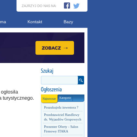
ZAJRZYJ DO NAS NA:
ama
Kontakt
Bazy
 ogłosiła
a turystycznego.
Kategorie
Najnowsze
Poszukujrdz inwestora ?
Przedstawiciel Handlowy
ds. Wyjazdów Grupowych
Prezenter Oferty - Salon
Firmowy ITAKA