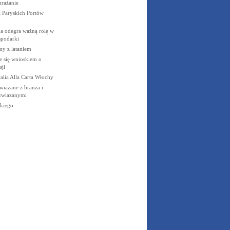
rażanie
 Paryskich Portów
a odegra ważną rolę w
podarki
my z lataniem
się wnioskiem o
sji
lia Alla Carta Włochy
wiazane z branza i
 zwiazanymi
skiego