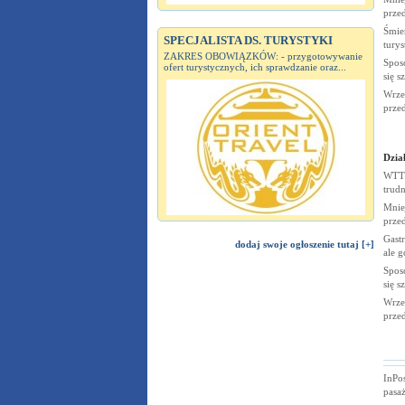
prze
Śmier
SPECJALISTA DS. TURYSTYKI
tury
ZAKRES OBOWIĄZKÓW: - przygotowywanie
Spos
ofert turystycznych, ich sprawdzanie oraz...
się s
Wrze
prze
Dział
WTTC
trudn
Mnie
prze
Gastr
dodaj swoje ogłoszenie tutaj [+]
ale g
Spos
się s
Wrze
prze
InPo
pasa