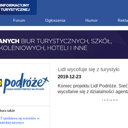
Forum
Ogłoszenia
Humor
Rekl
Lidl wycofuje się z turystyki
2019-12-23
Koniec projektu Lidl Podróże. Sieć
wycofanie się z działalności agent
r e k l a m a
bacz także
T spodziewa się wzrostów w
mieckiej turystyce