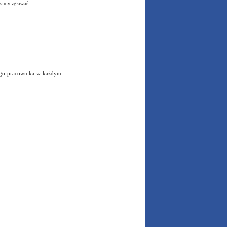
simy zgłaszać
nego pracownika w każdym