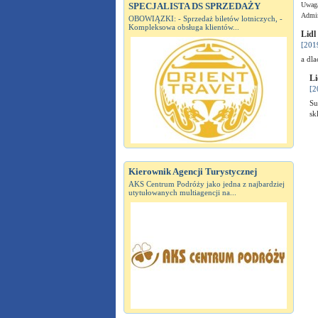
SPECJALISTA DS SPRZEDAŻY
Uwaga
Admin
OBOWIĄZKI: - Sprzedaż biletów lotniczych, -
Kompleksowa obsługa klientów...
Lidl
[201
a dl
Li
[2
Su
sk
Kierownik Agencji Turystycznej
AKS Centrum Podróży jako jedna z najbardziej
utytułowanych multiagencji na...