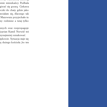
łcenie mieszkańcy Podhala
giwać się gwarą. Ciekawa
czki do chaty gdzie jako
awiałam się, dlaczego tak
a Mazowszu przyjechało tu
y rodzinne a tutaj tylko
cznych oraz rozpropaguje
Cyprian Kamil Norwid też
rzynajmniej oznakować.
kowie. Sytuacja staje się
ę dużego kościoła ,bo ten