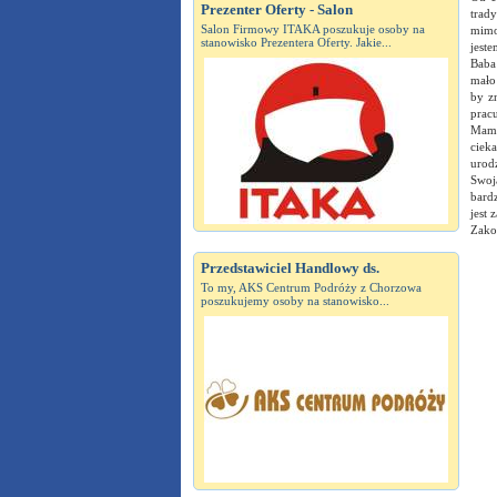
Prezenter Oferty - Salon
trady
Salon Firmowy ITAKA poszukuje osoby na
mimo
stanowisko Prezentera Oferty. Jakie...
jest
Baba
mało
by z
pracu
Mam 
ciek
urod
Swoj
bard
jest 
Zako
Przedstawiciel Handlowy ds.
To my, AKS Centrum Podróży z Chorzowa
poszukujemy osoby na stanowisko...