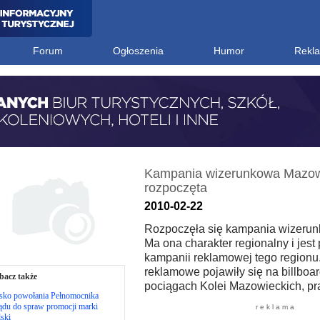
Forum
Ogłoszenia
Humor
Rekl
Kampania wizerunkowa Mazo
rozpoczęta
2010-02-22
Rozpoczęła się kampania wizeru
Ma ona charakter regionalny i jest
kampanii reklamowej tego regionu
reklamowe pojawiły się na billboa
bacz także
pociągach Kolei Mazowieckich, pras
isko powołania Pełnomocnika
ądu do spraw promocji marki
r e k l a m a
ski