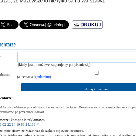
azać, że Mazowsze to nie tylko sama Warszawa.
ć
(kiedy jest to możliwe, sugerujemy podpisanie się)
ulamin
(akceptacja
regulaminu
)
ntarze:
! Serwis nie bierze odpowiedzialności za wypowiedzi na forum. Ewentualne naruszenia regulaminu serwisu pro
istratorowi po przez stronę Kontakt
wsze: kampania reklamowa
0-02-22 14:19 83.24.138.*]
o mnie cieszy, że Mazowsze doczekało się swojej promocji.
5 lat jeżdżę po Polsce z grupami i z zazdrością patrzyłam, jak inne regiony potrafią dbać o 