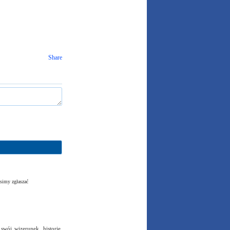
Share
simy zgłaszać
swój wizerunek, historię,