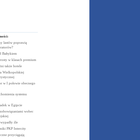
ności:
y lastów poprawią
eratorów?
ad
Bałtykiem
rosty w klasach
premium
żni także
hotele
 Wielkopolskiej
rystycznej
cor w I połowie obecnego
uchomienia systemu
padek w
Egipcie
 zobowiązaniami wobec
jskiej
e wypadły
źle
niki PKP
Intercity
czne przyciągają