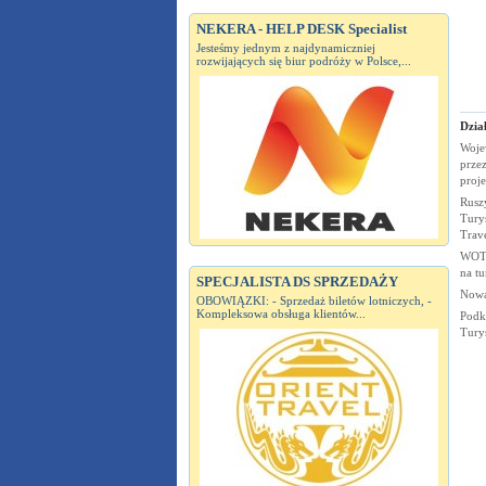
NEKERA - HELP DESK Specialist
Jesteśmy jednym z najdynamiczniej
rozwijających się biur podróży w Polsce,...
Dział
Woje
przez
proj
Rusz
Turys
Trav
WOT 
na t
SPECJALISTA DS SPRZEDAŻY
Nowa
OBOWIĄZKI: - Sprzedaż biletów lotniczych, -
Kompleksowa obsługa klientów...
Podk
Tury