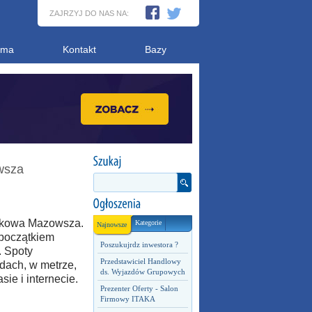
ZAJRZYJ DO NAS NA:
ama
Kontakt
Bazy
wsza
nkowa Mazowsza.
Kategorie
Najnowsze
 początkiem
Poszukujrdz inwestora ?
. Spoty
Przedstawiciel Handlowy
rdach, w metrze,
ds. Wyjazdów Grupowych
ie i internecie.
Prezenter Oferty - Salon
Firmowy ITAKA