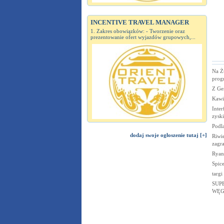
INCENTIVE TRAVEL MANAGER
1. Zakres obowiązków: - Tworzenie oraz
prezentowanie ofert wyjazdów grupowych,...
Na Ż
prog
Z Ge
Kawia
Inter
zyski
Podla
dodaj swoje ogłoszenie tutaj [+]
Riwi
zagr
Ryan
Spice
targi
SUP
WĘG