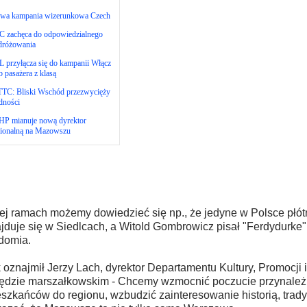
wa kampania wizerunkowa Czech
C zachęca do odpowiedzialnego
dróżowania
 przyłącza się do kampanii Włącz
b pasażera z klasą
TC: Bliski Wschód przezwycięży
dności
HP mianuje nową dyrektor
gionalną na Mazowszu
ej ramach możemy dowiedzieć się np., że jedyne w Polsce płót
jduje się w Siedlcach, a Witold Gombrowicz pisał "Ferdydurke"
domia.
 oznajmił Jerzy Lach, dyrektor Departamentu Kultury, Promocji i
ędzie marszałkowskim - Chcemy wzmocnić poczucie przynależ
szkańców do regionu, wzbudzić zainteresowanie historią, tradyc