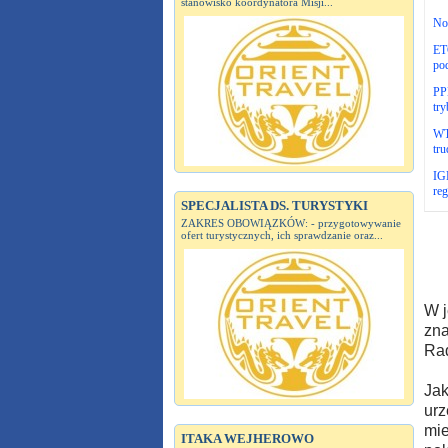
stanowisko koordynatora Misji...
No
ET
po
PPL
try
WT
tru
IG
re
SPECJALISTA DS. TURYSTYKI
ZAKRES OBOWIĄZKÓW: - przygotowywanie
ofert turystycznych, ich sprawdzanie oraz...
W j
zna
Ra
Jak
urz
mie
ITAKA WEJHEROWO