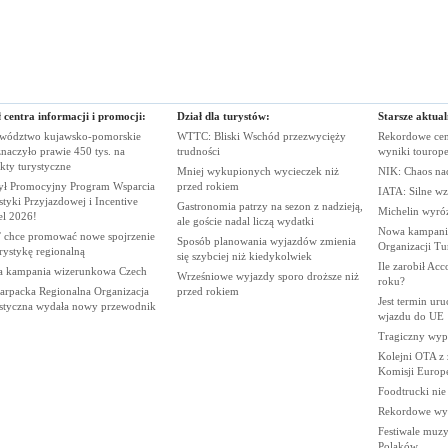
 centra informacji i promocji:
Dział dla turystów:
Starsze aktual
wództwo kujawsko-pomorskie
WTTC: Bliski Wschód przezwycięży
Rekordowe cen
naczyło prawie 450 tys. na
trudności
wyniki
tourop
ekty
turystyczne
Mniej wykupionych wycieczek niż
NIK: Chaos n
ył Promocyjny Program Wsparcia
przed
rokiem
IATA: Silne wz
tyki Przyjazdowej i Incentive
Gastronomia patrzy na sezon z nadzieją,
Michelin wyró
el
2026!
ale goście nadal liczą
wydatki
Nowa kampania
chce promować nowe spojrzenie
Sposób planowania wyjazdów zmienia
Organizacji
Tu
urystykę
regionalną
się szybciej niż
kiedykolwiek
Ile zarobił Ac
 kampania wizerunkowa
Czech
Wrześniowe wyjazdy sporo droższe niż
roku?
arpacka Regionalna Organizacja
przed
rokiem
Jest termin ur
styczna wydała nowy
przewodnik
wjazdu do
UE
Tragiczny wy
Kolejni OTA z
Komisji
Europe
Foodtrucki ni
Rekordowe wy
Festiwale muzy
Polaków