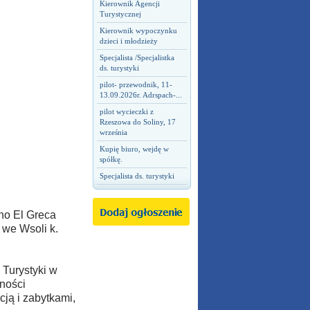
Kierownik Agencji
Turystycznej
Kierownik wypoczynku
dzieci i młodzieży
Specjalista /Specjalistka
ds. turystyki
pilot- przewodnik, 11-
13.09.2026r. Adrspach-...
pilot wycieczki z
Rzeszowa do Soliny, 17
września
Kupię biuro, wejdę w
spółkę.
Specjalista ds. turystyki
no El Greca
 we Wsoli k.
 Turystyki w
ności
ją i zabytkami,