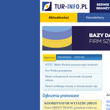
Aktualności
Newslettery
Najważniejsze
Archiwum
Najnowsze
WTTC: Bliski Wschód przezwycięży trudności
Port Polska przyspiesza
Mniej wykupionych wycieczek niż przed
rokiem
Śmierć polskiego turysty w turystycznym raju
Zo
Bl
KOORDYNATOR WYJAZDU (MISJI
Rz
Firma ORIENT TRAVEL poszukuje osoby na
Pol