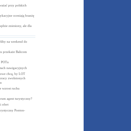
ważać przy polskich
ykacyjne oceniają branżę
dzie zniesiony, ale dla
eliby na weekend do
u przekaże Balicom
t POTu
tach nawigacyjnych
owe chcą, by LOT
 pracy zwolnionych
ku
e wzrost ruchu
orum agent turystyczny?
 ofert
rystyczny Ponton-