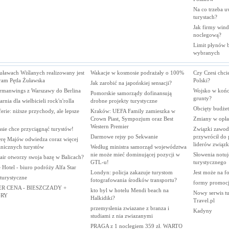
Na co trzeba u
turystach?
Jak firmy wind
noclegową?
Limit płynów bę
wybranych
uławach Wiślanych realizowany jest
Wakacje w kosmosie podrażały o 100%
Czy Czesi chci
ram Pętla Żuławska
Polski?
Jak zarobić na japońskiej sensacji?
rmanwings z Warszawy do Berlina
Wojsko w końc
Pomorskie samorządy dofinansują
grunty?
rnia dla wielbicieli rock'n'rolla
drobne projekty turystyczne
Obcięty budże
ferie: niższe przychody, ale lepsze
Kraków: UEFA Family zamieszka w
Crown Piast, Sympozjum oraz Best
Zmiany w opła
Western Premier
sie chce przyciągnąć turystów!
Związki zawod
Darmowe rejsy po Sekwanie
przywrócił do
erę Majów odwiedza coraz więcej
liderów związ
anicznych turystów
Według ministra samorząd województwa
nie może mieć dominującej pozycji w
Słowenia notuj
air otworzy swoja bazę w Balicach?
GTL-u!
turystycznego
 Hotel - biuro podróży Alfa Star
Londyn: policja zakazuje turystom
Jest może na f
 turystyczne
fotografowania środków transportu?
formy promocji
ER CENA - BIESZCZADY +
kto byl w hotelu Mendi beach na
Nowy serwis tu
RY
Halkidiki?
Travel.pl
przemyslenia zwiazane z branza i
Kadyny
studiami z nia zwiazanymi
PRAGA z 1 noclegiem 359 zł. WARTO