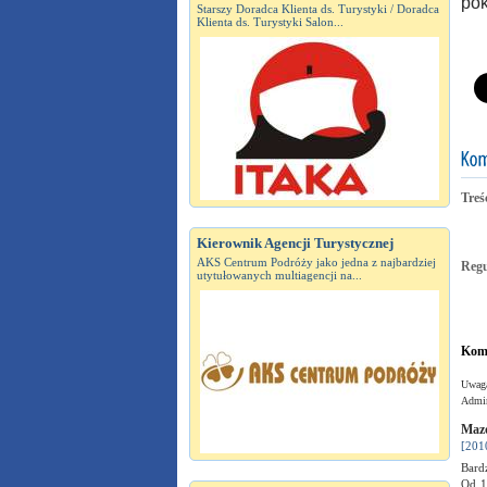
pok
Starszy Doradca Klienta ds. Turystyki / Doradca
Klienta ds. Turystyki Salon...
Treś
Kierownik Agencji Turystycznej
AKS Centrum Podróży jako jedna z najbardziej
Reg
utytułowanych multiagencji na...
Kome
Uwaga
Admin
Mazo
[201
Bardz
Od 1