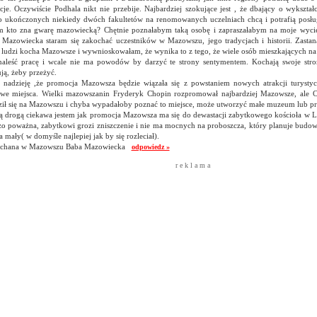
cje. Oczywiście Podhala nikt nie przebije. Najbardziej szokujące jest , że dbający o wykszta
 ukończonych niekiedy dwóch fakultetów na renomowanych uczelniach chcą i potrafią posłu
em kto zna gwarę mazowiecką? Chętnie poznałabym taką osobę i zapraszałabym na moje wycie
 Mazowiecka staram się zakochać uczestników w Mazowszu, jego tradycjach i historii. Zastan
 ludzi kocha Mazowsze i wywnioskowałam, że wynika to z tego, że wiele osób mieszkających n
naleść pracę i wcale nie ma powodów by darzyć te strony sentymentem. Kochają swoje stron
ją, żeby przeżyć.
nadzieję ,że promocja Mazowsza będzie wiązała się z powstaniem nowych atrakcji turysty
awe miejsca. Wielki mazowszanin Fryderyk Chopin rozpromował najbardziej Mazowsze, ale 
ził się na Mazowszu i chyba wypadałoby poznać to miejsce, może utworzyć małe muzeum lub p
ą drogą ciekawa jestem jak promocja Mazowsza ma się do dewastacji zabytkowego kościoła w Lip
zo poważna, zabytkowi grozi zniszczenie i nie ma mocnych na proboszcza, który planuje budow
za mały( w domyśle najlepiej jak by się rozleciał).
chana w Mazowszu Baba Mazowiecka
odpowiedz »
r e k l a m a