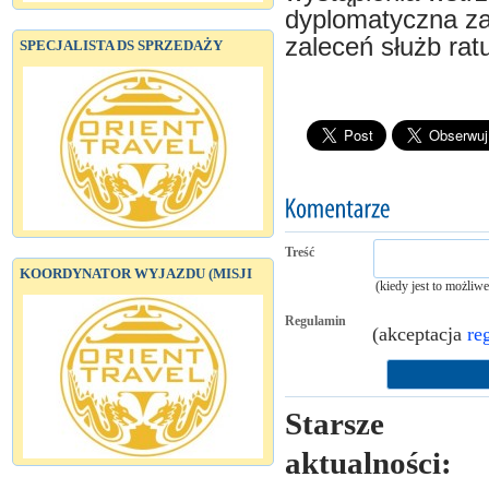
dyplomatyczna za
zaleceń służb ra
SPECJALISTA DS SPRZEDAŻY
Treść
KOORDYNATOR WYJAZDU (MISJI
(kiedy jest to możliw
Regulamin
(akceptacja
re
Starsze
aktualności: