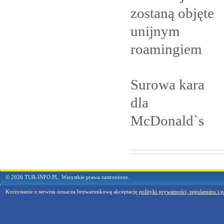
zostaną objęte
unijnym
roamingiem
Surowa kara
dla
McDonald`s
© 2026 TUR-INFO.PL. Wszystkie prawa zastrzeżone.
Korzystanie z serwisu oznacza bezwarunkową akceptację
polityki prywatności, regulaminu i p