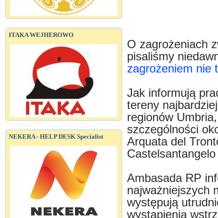
ITAKA WEJHEROWO
O zagrożeniach z
pisaliśmy niedaw
zagrożeniem nie 
Jak informują pr
tereny najbardzie
regionów Umbria, 
szczególności oko
NEKERA - HELP DESK Specialist
Arquata del Tron
Castelsantangelo 
Ambasada RP info
najważniejszych 
występują utrudn
wystąpienia wstr