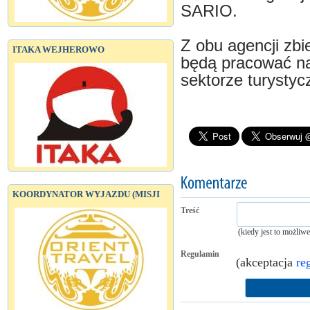
SARIO.
Z obu agencji zbie
ITAKA WEJHEROWO
będą pracować na
sektorze turysty
KOORDYNATOR WYJAZDU (MISJI
Treść
(kiedy jest to możliw
Regulamin
(akceptacja
re