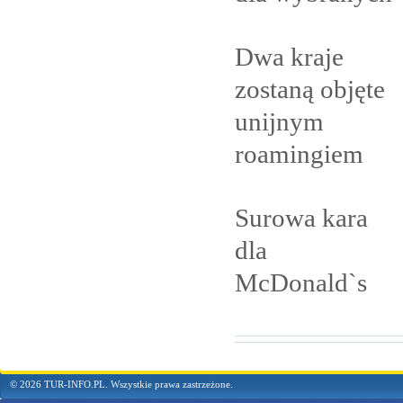
Dwa kraje
zostaną objęte
unijnym
roamingiem
Surowa kara
dla
McDonald`s
© 2026 TUR-INFO.PL. Wszystkie prawa zastrzeżone.