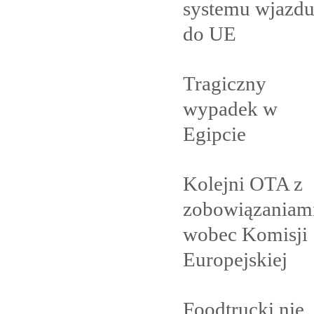
systemu wjazd
do
UE
Tragiczny
wypadek w
Egipcie
Kolejni OTA z
zobowiązaniam
wobec Komisji
Europejskiej
Foodtrucki nie