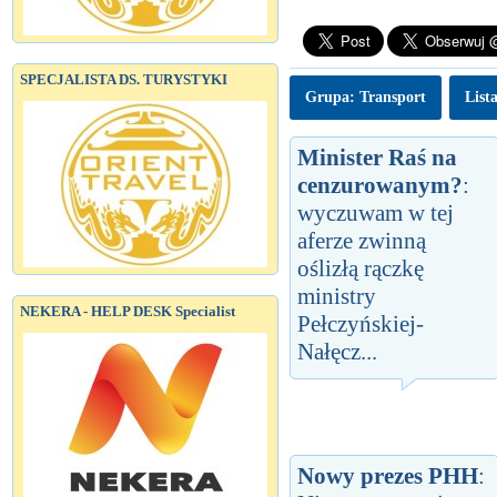
SPECJALISTA DS. TURYSTYKI
Grupa: Transport
List
Minister Raś na
cenzurowanym?
:
wyczuwam w tej
aferze zwinną
oślizłą rączkę
ministry
NEKERA - HELP DESK Specialist
Pełczyńskiej-
Nałęcz...
Nowy prezes PHH
: