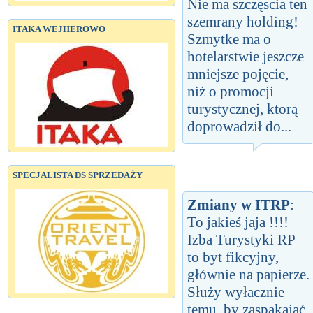
Nie ma szczęscia ten
szemrany holding!
ITAKA WEJHEROWO
Szmytke ma o
hotelarstwie jeszcze
mniejsze pojęcie,
niż o promocji
turystycznej, ktorą
doprowadził do...
SPECJALISTA DS SPRZEDAŻY
Zmiany w ITRP
:
To jakieś jaja !!!!
Izba Turystyki RP
to byt fikcyjny,
głównie na papierze.
Służy wyłacznie
temu, by zaspakajać