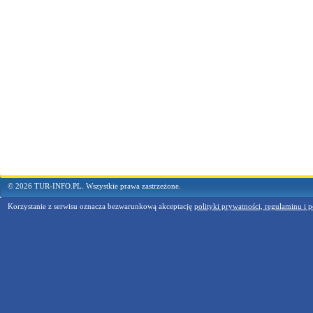
© 2026 TUR-INFO.PL. Wszystkie prawa zastrzeżone.
Korzystanie z serwisu oznacza bezwarunkową akceptację
polityki prywatności, regulaminu i p