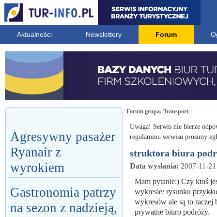
Aktualności
Newslettery
Forum
O
Forum grupa:
Transport
Uwaga! Serwis nie bierze odpo
Agresywny pasażer
regulaminu serwisu prosimy zgł
Ryanair z
struktora biura pod
wyrokiem
Data wysłania:
2007-11-21
Mam pytanie:) Czy ktoś jes
Gastronomia patrzy
wykresie/ rysunku przykła
wykresów ale są to raczej 
na sezon z nadzieją,
prywatne biuro podróży.