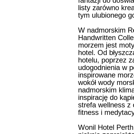
fantazji do doświ
listy zarówno krea
tym ulubionego g
W nadmorskim Rel
Handwritten Colle
morzem jest moty
hotel. Od błyszcz
hotelu, poprzez z
udogodnienia w p
inspirowane morz
wokół wody morski
nadmorskim klima
inspirację do kąpi
strefa wellness z
fitness i medyta
Wonil Hotel Perth 