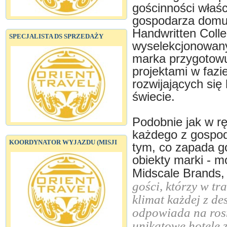
gościnności właści
gospodarza domu.
Handwritten Collec
SPECJALISTA DS SPRZEDAŻY
wyselekcjonowanyc
marka przygotowu
projektami w fazi
rozwijających się
świecie.
Podobnie jak w rę
każdego z gospoda
KOORDYNATOR WYJAZDU (MISJI
tym, co zapada g
obiekty marki - 
Midscale Brands,
gości, którzy w t
klimat każdej z de
odpowiada na ros
unikatowe hotele 