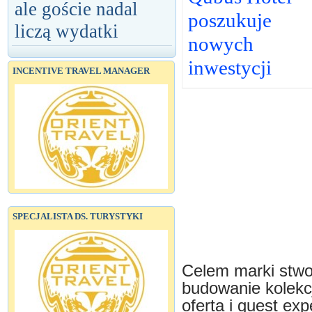
ale goście nadal
poszukuje
liczą wydatki
nowych
inwestycji
INCENTIVE TRAVEL MANAGER
SPECJALISTA DS. TURYSTYKI
Celem marki stwor
budowanie kolekcj
oferta i guest exp