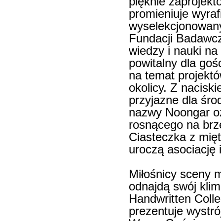
pięknie zaprojekt
promieniuje wyra
wyselekcjonowan
Fundacji Badawcze
wiedzy i nauki na 
powitalny dla goś
na temat projekt
okolicy. Z nacisk
przyjazne dla śro
nazwy Noongar oz
rosnącego na brze
Ciasteczka z mię
uroczą asociację 
Miłośnicy sceny m
odnajdą swój klim
Handwritten Colle
prezentuje wystrój