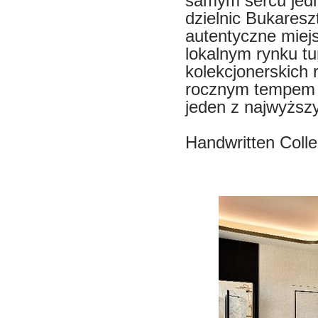
samym sercu jedn
dzielnic Bukaresz
autentyczne miej
lokalnym rynku t
kolekcjonerskich 
rocznym tempem 
jeden z najwyższ
Handwritten Colle