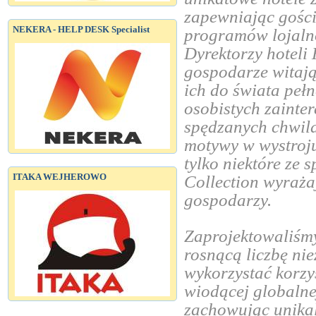
zapewniając gośc
NEKERA - HELP DESK Specialist
programów lojaln
Dyrektorzy hoteli 
gospodarze witają
ich do świata peł
osobistych zainte
spędzanych chwila
motywy w wystroju
tylko niektóre ze 
ITAKA WEJHEROWO
Collection wyrażaj
gospodarzy.
Zaprojektowaliśmy
rosnącą liczbę nie
wykorzystać korzy
wiodącej globalne
zachowując unikal