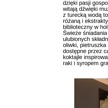
dzięki pasji gosp
witają dźwięki mu
z turecką wodą to
różaną i ekstrakt
biblioteczny w holu
Świeże śniadania
ulubionych składni
oliwki, pietruszk
dostępne przez c
koktajle inspirow
raki i syropem g