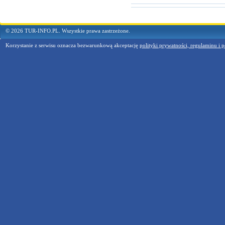
© 2026 TUR-INFO.PL. Wszystkie prawa zastrzeżone.
Korzystanie z serwisu oznacza bezwarunkową akceptację
polityki prywatności, regulaminu i p