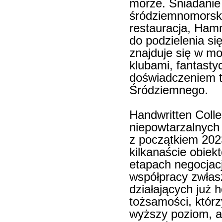
morze. Śniadanie
śródziemnomorski
restauracja, Ham
do podzielenia się
znajduje się w mo
klubami, fantast
doświadczeniem t
Śródziemnego.
Handwritten Coll
niepowtarzalnych
z początkiem 202
kilkanaście obiek
etapach negocjacj
współpracy zwłasz
działających już h
tożsamości, którz
wyższy poziom, a