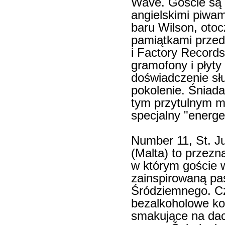
Wave. Goście są 
angielskimi piwa
baru Wilson, otoc
pamiątkami przed
i Factory Record
gramofony i płyt
doświadczenie słu
pokolenie. Śniada
tym przytulnym m
specjalny "energe
Number 11, St. Ju
(Malta) to przezn
w którym goście 
zainspirowaną pa
Śródziemnego. Cz
bezalkoholowe kok
smakujące na dac