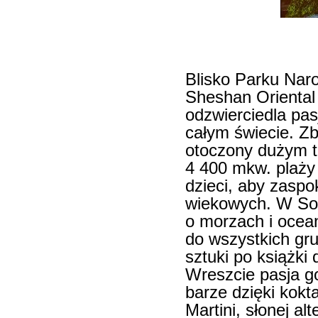
Blisko Parku Nar
Sheshan Oriental 
odzwierciedla pa
całym świecie. Z
otoczony dużym tr
4 400 mkw. plaży
dzieci, aby zaspo
wiekowych. W Soc
o morzach i ocea
do wszystkich gr
sztuki po książki 
Wreszcie pasja g
barze dzięki kok
Martini, słonej al