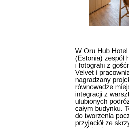
W Oru Hub Hotel T
(Estonia) zespół 
i fotografii z go
Velvet i pracowni
nagradzany projek
równowadze miejs
integracji z warsz
ulubionych podróż
całym budynku. T
do tworzenia poc
przyjaciół ze skr