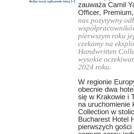
dodaj swoje ogłoszenie tutaj [+]
zauważa Camil Ya
Officer, Premium
nas pozytywny odb
współpracowników 
pierwszym roku je
czekamy na eksplo
Handwritten Colle
wysokie oczekiwan
2024 roku.
W regionie Europ
obecnie dwa hotel
się w Krakowie i 
na uruchomienie 
Collection w stol
Bucharest Hotel H
pierwszych gości 