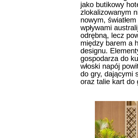
jako butikowy hot
zlokalizowanym n
nowym, światłem 
wpływami australi
odrębną, lecz pow
między barem a h
designu. Element
gospodarza do kul
włoski napój powita
do gry, dającymi 
oraz talie kart d