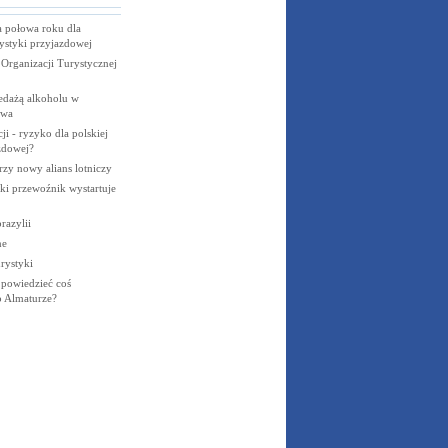
 połowa roku dla
rystyki przyjazdowej
 Organizacji Turystycznej
edażą alkoholu w
owa
i - ryzyko dla polskiej
zdowej?
rzy nowy alians lotniczy
i przewoźnik wystartuje
razylii
ne
urystyki
powiedzieć coś
 Almaturze?