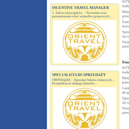
WTTC
trudn
INCENTIVE TRAVEL MANAGER
Mnie
1. Zakres obowiązków: - Tworzenie oraz
prze
prezentowanie ofert wyjazdów grupowych,...
Śmie
tury
Spos
się s
Wrze
prze
Dzia
WTTC
trudn
SPECJALISTA DS SPRZEDAŻY
Mnie
OBOWIĄZKI: - Sprzedaż biletów lotniczych, -
prze
Kompleksowa obsługa klientów...
Gastr
ale g
Spos
się s
Wrze
prze