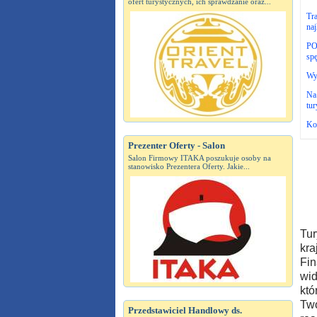
ofert turystycznych, ich sprawdzanie oraz...
Tra
naj
POT
spę
Wyb
Na 
tur
Ko
Prezenter Oferty - Salon
Salon Firmowy ITAKA poszukuje osoby na
stanowisko Prezentera Oferty. Jakie...
Tur
kra
Fin
wid
któ
Twó
Przedstawiciel Handlowy ds.