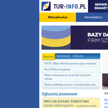
Aktualności
Newslettery
Najważniejsze
Archiwum
Najnowsze
WTTC: Bliski Wschód przezwycięży trudności
Port Polska przyspiesza
Mniej wykupionych wycieczek niż przed
rokiem
Śmierć polskiego turysty w turystycznym raju
Zo
Ru
SPECJALISTA DS. TURYSTYKI
Wsp
ZAKRES OBOWIĄZKÓW: - przygotowywanie
Inc