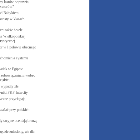
y lastów poprawią
eratorów?
ad
Bałtykiem
zrosty w klasach
żni także
hotele
 Wielkopolskiej
rystycznej
cor w I połowie obecnego
uchomienia systemu
padek w
Egipcie
 zobowiązaniami wobec
jskiej
e wypadły
źle
yniki PKP
Intercity
czne przyciągają
ważać przy polskich
ykacyjne oceniają branżę
ędzie zniesiony, ale dla