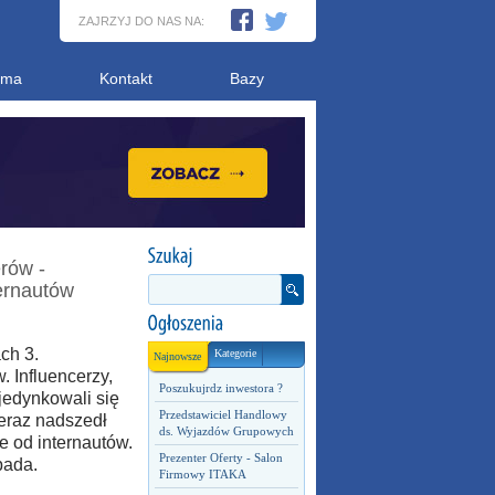
ZAJRZYJ DO NAS NA:
ama
Kontakt
Bazy
rów -
ernautów
ch 3.
Kategorie
Najnowsze
 Influencerzy,
Poszukujrdz inwestora ?
jedynkowali się
Przedstawiciel Handlowy
Teraz nadszedł
ds. Wyjazdów Grupowych
e od internautów.
Prezenter Oferty - Salon
pada.
Firmowy ITAKA