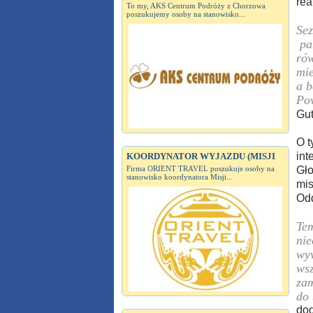
rea
To my, AKS Centrum Podróży z Chorzowa
poszukujemy osoby na stanowisko...
Sez
pan
rów
mie
a b
Pow
Gut
O t
int
KOORDYNATOR WYJAZDU (MISJI
Firma ORIENT TRAVEL poszukuje osoby na
Gło
stanowisko koordynatora Misji...
mis
Odd
Tem
nie
wyw
wsz
zam
do 
dod