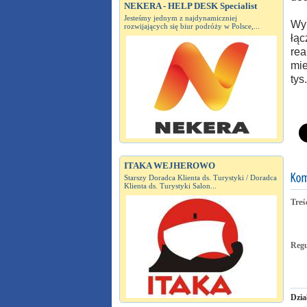
NEKERA - HELP DESK Specialist
Jesteśmy jednym z najdynamiczniej
Wyn
rozwijających się biur podróży w Polsce,...
łąc
rea
mie
tys.
ITAKA WEJHEROWO
Starszy Doradca Klienta ds. Turystyki / Doradca
Klienta ds. Turystyki Salon...
Treś
Reg
Dzia