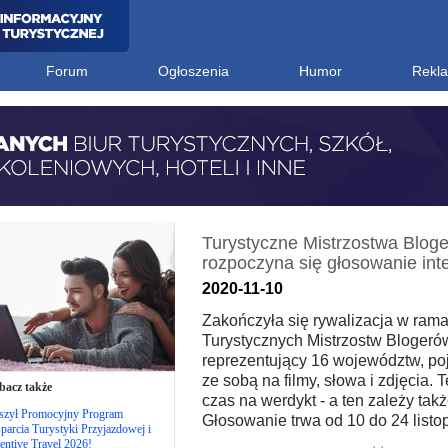
Forum
Ogłoszenia
Humor
Rekl
Turystyczne Mistrzostwa Bloge
rozpoczyna się głosowanie int
2020-11-10
Zakończyła się rywalizacja w rama
Turystycznych Mistrzostw Blogerów.
reprezentujący 16 województw, po
ze sobą na filmy, słowa i zdjęcia. 
bacz także
czas na werdykt - a ten zależy takż
szył Promocyjny Program
Głosowanie trwa od 10 do 24 listo
arcia Turystyki Przyjazdowej i
entive Travel 2026!