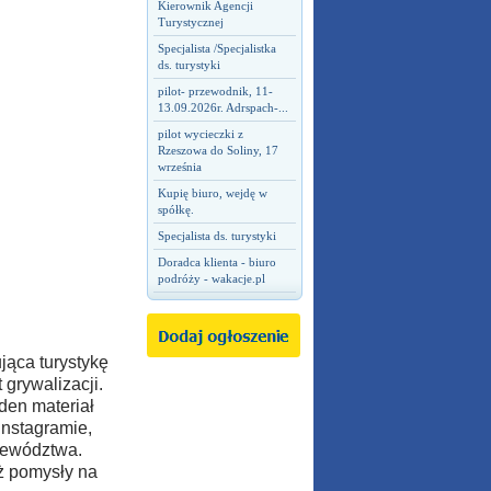
Kierownik Agencji
Turystycznej
Specjalista /Specjalistka
ds. turystyki
pilot- przewodnik, 11-
13.09.2026r. Adrspach-...
pilot wycieczki z
Rzeszowa do Soliny, 17
września
Kupię biuro, wejdę w
spółkę.
Specjalista ds. turystyki
Doradca klienta - biuro
podróży - wakacje.pl
jąca turystykę
grywalizacji.
den materiał
Instagramie,
jewództwa.
ż pomysły na