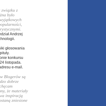
 związku z
żna było
 wyjątkowych
popularności,
rystycznymi.
dział Andrzej
hnologii.
niki głosowania
ituły.
onie konkursu
24 listopada.
adresu e-mail.
tw Blogerów są
rdzo dobrze
achęcam
ny, że materiały
wa inspiracją
ostaną zniesione