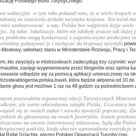
lizację Polskiego Bonu Turystycznego.
on wakacyjny w tym roku pokazał nam, że w wielu krajach w
demią na znaczeniu zyskała turystyka krajowa. Ten trend mo
nież zaobserwować u nas. Polska bez wątpienia kryje wiele
jsc. Są takie lokalizacje, które nie zdobyły jeszcze tak dużej 
ez problemu mogą konkurować z zagranicznymi atrakcjami tu
inniśmy pokazywać je i zachęcać do krajowej turystyki
powie
-Mostowy, sekretarz stanu w Ministerstwie Rozwoju, Pracy i Tec
ym, kto zwycięży w mistrzostwach zadecydują trzy czynniki: wy
ernautów, zasięgi wygenerowane przez blogerów oraz opinia kap
sowanie odbędzie się za pomocą aplikacji umieszczonej na str
trzostwablogerow.polska.travel, która będzie aktywna od 10 do 
anie głosu jest możliwe 1 raz na 48 godzin za pośrednictwem 
atem przewodnim tegorocznej edycji Turystycznych Mistrzos
odkryte, ale warte odwiedzenia zakątki Polski. Uczestnicy ba
iązali się ze swoich zadań i wysoko zawiesili poprzeczkę. Z
ystkich do głosowania na swoich faworytów. Jestem przekona
ieszczone na stronie internetowej mistrzostw, będą dla Państ
bezpiecznej podróży, kiedy obecnie wprowadzone restrykcje z
ał Rafał Szlachta, prezes Polskiej Organizacji Turystycznej.