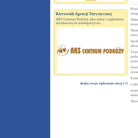
Koni
stra
Kierownik Agencji Turystycznej
AKS Centrum Podróży jako jedna z najbardziej
Walt
utytułowanych multiagencji na...
inwe
Niem
oferc
Spotk
abon
Tunez
poda
prze
Grec
otwar
Exim
dodaj swoje ogłoszenie tutaj [+]
z jak
przem
studi
Wyci