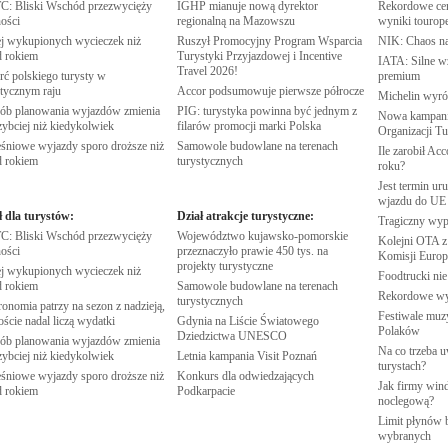
: Bliski Wschód przezwycięży
IGHP mianuje nową dyrektor
Rekordowe cen
ości
regionalną na
Mazowszu
wyniki
tourop
j wykupionych wycieczek niż
Ruszył Promocyjny Program Wsparcia
NIK: Chaos n
d
rokiem
Turystyki Przyjazdowej i Incentive
IATA: Silne w
Travel
2026!
rć polskiego turysty w
premium
stycznym
raju
Accor podsumowuje pierwsze
półrocze
Michelin wyró
ób planowania wyjazdów zmienia
PIG: turystyka powinna być jednym z
Nowa kampania
zybciej niż
kiedykolwiek
filarów promocji marki
Polska
Organizacji
Tu
śniowe wyjazdy sporo droższe niż
Samowole budowlane na terenach
Ile zarobił Ac
d
rokiem
turystycznych
roku?
Jest termin ur
wjazdu do
UE
ł dla turystów:
Dział atrakcje turystyczne:
Tragiczny wy
: Bliski Wschód przezwycięży
Województwo kujawsko-pomorskie
Kolejni OTA z
ości
przeznaczyło prawie 450 tys. na
Komisji
Europe
projekty
turystyczne
j wykupionych wycieczek niż
Foodtrucki ni
d
rokiem
Samowole budowlane na terenach
Rekordowe w
turystycznych
onomia patrzy na sezon z nadzieją,
Festiwale muzy
oście nadal liczą
wydatki
Gdynia na Liście Światowego
Polaków
Dziedzictwa
UNESCO
ób planowania wyjazdów zmienia
Na co trzeba u
zybciej niż
kiedykolwiek
Letnia kampania Visit
Poznań
turystach?
śniowe wyjazdy sporo droższe niż
Konkurs dla odwiedzających
Jak firmy wind
d
rokiem
Podkarpacie
noclegową?
Limit płynów b
wybranych