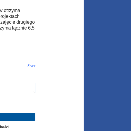
w otrzyma
projektach
zajęcie drugiego
trzyma łącznie 6,5
Share
lności: