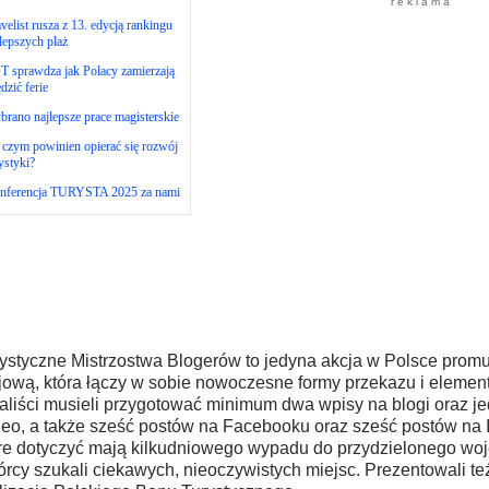
r e k l a m a
velist rusza z 13. edycją rankingu
lepszych plaż
 sprawdza jak Polacy zamierzają
dzić ferie
rano najlepsze prace magisterskie
czym powinien opierać się rozwój
ystyki?
nferencja TURYSTA 2025 za nami
ystyczne Mistrzostwa Blogerów to jedyna akcja w Polsce promu
jową, która łączy w sobie nowoczesne formy przekazu i element 
aliści musieli przygotować minimum dwa wpisy na blogi oraz je
eo, a także sześć postów na Facebooku oraz sześć postów na 
re dotyczyć mają kilkudniowego wypadu do przydzielonego wo
rcy szukali ciekawych, nieoczywistych miejsc. Prezentowali te