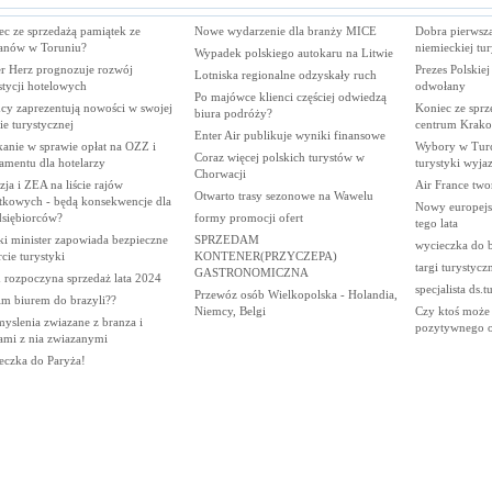
ec ze sprzedażą pamiątek ze
Nowe wydarzenie dla branży MICE
Dobra pierwsza
ganów w Toruniu?
niemieckiej tu
Wypadek polskiego autokaru na Litwie
er Herz prognozuje rozwój
Prezes Polskiej
Lotniska regionalne odzyskały ruch
stycji hotelowych
odwołany
Po majówce klienci częściej odwiedzą
cy zaprezentują nowości w swojej
Koniec ze sprz
biura podróży?
ie turystycznej
centrum Krak
Enter Air publikuje wyniki finansowe
anie w sprawie opłat na OZZ i
Wybory w Turcj
Coraz więcej polskich turystów w
amentu dla hotelarzy
turystyki wyja
Chorwacji
ja i ZEA na liście rajów
Air France two
Otwarto trasy sezonowe na Wawelu
tkowych - będą konsekwencje dla
Nowy europejsk
dsiębiorców?
formy promocji ofert
tego lata
ki minister zapowiada bezpieczne
SPRZEDAM
wycieczka do b
cie turystyki
KONTENER(PRZYCZEPA)
targi turystycz
GASTRONOMICZNA
 rozpoczyna sprzedaż lata 2024
specjalista ds.t
Przewóz osób Wielkopolska - Holandia,
im biurem do brazyli??
Niemcy, Belgi
Czy ktoś może 
yslenia zwiazane z branza i
pozytywnego o
ami z nia zwiazanymi
eczka do Paryża!