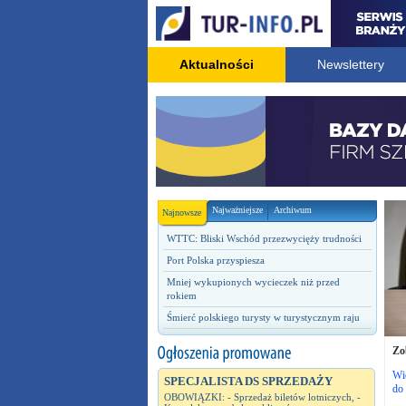
Aktualności
Newslettery
Najważniejsze
Archiwum
Najnowsze
WTTC: Bliski Wschód przezwycięży trudności
Port Polska przyspiesza
Mniej wykupionych wycieczek niż przed
rokiem
Śmierć polskiego turysty w turystycznym raju
Zo
Wie
SPECJALISTA DS SPRZEDAŻY
do
OBOWIĄZKI: - Sprzedaż biletów lotniczych, -