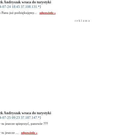
k Andryszak wraca do turystyki
4-07-24 18:45 37.108.131.*]
 Panu już podziękujęmy...
odpowiedz »
r e k l a m a
k Andryszak wraca do turystyki
4-07-25 09:23 37.187.147.*]
 tu jeszcze spieprzyć, panowie ???
 tu jeszcze ...
odpowiedz »