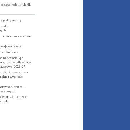
dzie zniesiony, ale dla
zygód i podróży
em dla
nych
tów do kilku kierunków
acają restrykcje
li w Wieliczce
nalne wnioskują o
o grona beneficjenta w
finansowej 2021-27
- dwie domeny biura
nckie i wycieczki
wiazane z branza i
 zwiazanymi
nt 19.09 - 01.10.2015
edonia