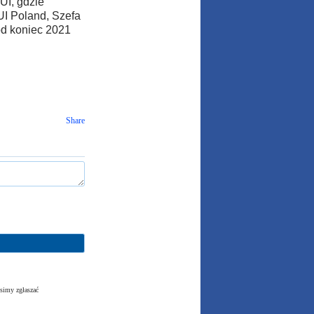
UI, gdzie
UI Poland, Szefa
od koniec 2021
Share
simy zgłaszać