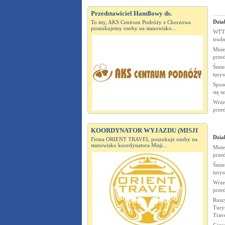
Przedstawiciel Handlowy ds.
Dział
To my, AKS Centrum Podróży z Chorzowa
poszukujemy osoby na stanowisko...
WTTC
trudn
Mnie
prze
Śmier
tury
Spos
się s
Wrze
prze
KOORDYNATOR WYJAZDU (MISJI
Dział
Firma ORIENT TRAVEL poszukuje osoby na
stanowisko koordynatora Misji...
Mnie
prze
Śmier
tury
Wrze
prze
Rusz
Turys
Trav