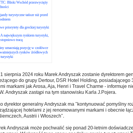
TC: Bliski Wschód przezwycięży
dności
azdy turystyczne tańsze niż przed
godniem
e priorytety dla greckiej turystyki
A największym rynkiem turystyki,
 stopniowo tracą
iny umacniają pozycję w czołówce
jważniejszych rynków źródłowych
 turystyki
1 sierpnia 2024 roku Marek Andryszak zostanie dyrektorem ge
eżącego do grupy Dertour, DSR Hotel Holding, posiadającego 3
imi markami jak Arosa, Aja, Henri i Travel Charme - informuje ni
. Andryszak zastąpi na tym stanowisku Karla J.Pojera.
o dyrektor generalny Andryszak ma "kontynuować pomyślny roz
ządzającej hotelami z jej renomowanymi markami i obecnie łąc
iemczech, Austrii i Włoszech".
ek Andryszak może pochwalić się ponad 20-letnim doświadcz