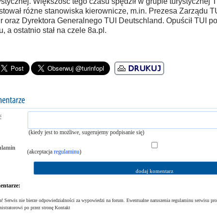
ystycznej. Większość tego czasu spędził w grupie turystycznej T
stował różne stanowiska kierownicze, m.in. Prezesa Zarządu T
ur oraz Dyrektora Generalnego TUI Deutschland. Opuścił TUI p
u, a ostatnio stał na czele 8a.pl.
ć
(kiedy jest to możliwe, sugerujemy podpisanie się)
ulamin
(akceptacja
regulaminu
)
ntarze:
! Serwis nie bierze odpowiedzialności za wypowiedzi na forum. Ewentualne naruszenia regulaminu serwisu pro
istratorowi po przez stronę Kontakt