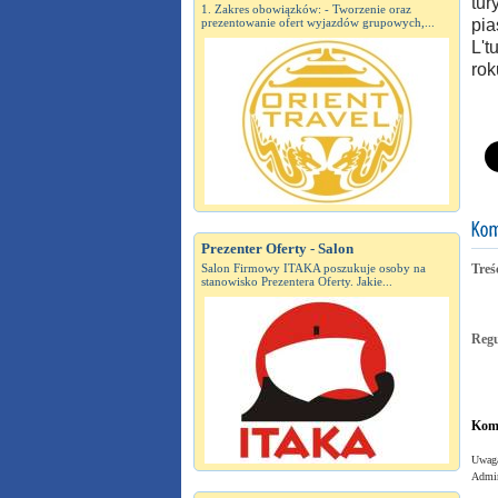
tur
1. Zakres obowiązków: - Tworzenie oraz
prezentowanie ofert wyjazdów grupowych,...
pia
L't
rok
Prezenter Oferty - Salon
Salon Firmowy ITAKA poszukuje osoby na
Treś
stanowisko Prezentera Oferty. Jakie...
Reg
Kome
Uwaga
Admin