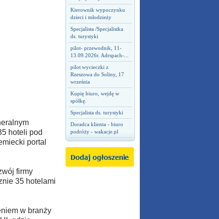
Kierownik wypoczynku
dzieci i młodzieży
Specjalista /Specjalistka
ds. turystyki
pilot- przewodnik, 11-
13.09.2026r. Adrspach-...
pilot wycieczki z
Rzeszowa do Soliny, 17
września
Kupię biuro, wejdę w
spółkę.
Specjalista ds. turystyki
neralnym
Doradca klienta - biuro
5 hoteli pod
podróży - wakacje.pl
emiecki portal
wój firmy
znie 35 hotelami
eniem w branży