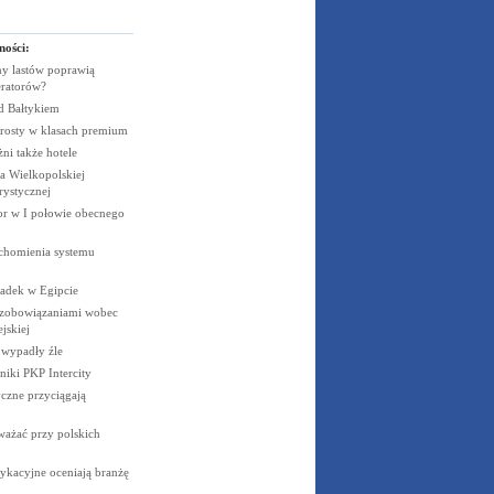
ności:
y lastów poprawią
eratorów?
ad
Bałtykiem
rosty w klasach
premium
żni także
hotele
 Wielkopolskiej
rystycznej
cor w I połowie obecnego
uchomienia systemu
padek w
Egipcie
 zobowiązaniami wobec
jskiej
e wypadły
źle
niki PKP
Intercity
czne przyciągają
ważać przy polskich
ykacyjne oceniają branżę