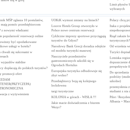
 lastów idą w
górę
Limit płynów bę
wybranych
znik MŚP zgłasza 10 postulatów,
UOKiK wymusi zmiany na liniach?
Polacy chcą pr
e mają pomóc przedsiębiorcom
Louvre Hotels Group otworzyło w
Itaka z projekt
 z nowymi władzami
Polsce nowe centrum rezerwacji
niepełnospraw
e popularność rezerwacji online
Cykliczne imprezy sportowe przyciągają
Rząd zakaże lo
turystów do Gdyni?
turystycznych?
powinny być opodatkowane
tkowe usługi w hotelu?
Narodowy Bank Grecji doradza odejście
Od września wr
od modelu turystyki masowej
 chwali się sukcesami w
Turyści dopisa
resach
Nauczyciele przedmiotów
Lotniska regio
gastronomicznych szkolili się w
 wyjazdów stabilne
dopuszczenie d
Ogrodach Hortulus
perspektywie 
cy dopłacają do polskich turystów?
Europejska turystyka odbudowuje się
Do sprzedania 
y promocji ofert
zbyt wolno?
podróży (stude
ZEDAM
Przedsiębiorcy boją się kolejnego
szkolne)
TENER(PRZYCZEPA)
lockdownu
przemyslenia z
TRONOMICZNA
targi turystyczne
studiami z nia
wacja z wyżywieniem
KOLONIA w górach - WISŁA !!!
Pilot / Rezyde
Albania + Mac
Jakie macie doświadczenia z biurem
Wezyr?