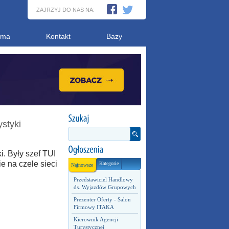
ZAJRZYJ DO NAS NA:
ama
Kontakt
Bazy
styki
. Były szef TUI
e na czele sieci
Kategorie
Najnowsze
Przedstawiciel Handlowy
ds. Wyjazdów Grupowych
Prezenter Oferty - Salon
Firmowy ITAKA
Kierownik Agencji
Turystycznej