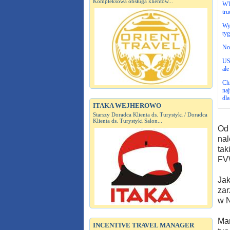
Kompleksowa obsługa klientów...
WT
tru
Wyj
ty
Now
US
ale
Ch
na
dla
ITAKA WEJHEROWO
Starszy Doradca Klienta ds. Turystyki / Doradca
Klienta ds. Turystyki Salon...
Od 
nal
tak
FVW
Jak
zar
w N
Mar
INCENTIVE TRAVEL MANAGER