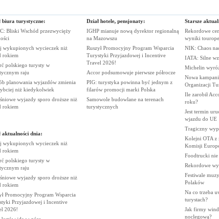
 biura turystyczne:
Dział hotele, pensjonaty:
Starsze aktual
: Bliski Wschód przezwycięży
IGHP mianuje nową dyrektor regionalną
Rekordowe cen
ości
na
Mazowszu
wyniki
tourop
j wykupionych wycieczek niż
Ruszył Promocyjny Program Wsparcia
NIK: Chaos n
d
rokiem
Turystyki Przyjazdowej i Incentive
IATA: Silne wz
Travel
2026!
ć polskiego turysty w
Michelin wyró
stycznym
raju
Accor podsumowuje pierwsze
półrocze
Nowa kampania
ób planowania wyjazdów zmienia
PIG: turystyka powinna być jednym z
Organizacji
Tu
zybciej niż
kiedykolwiek
filarów promocji marki
Polska
Ile zarobił Ac
śniowe wyjazdy sporo droższe niż
Samowole budowlane na terenach
roku?
d
rokiem
turystycznych
Jest termin ur
wjazdu do
UE
Tragiczny wy
 aktualności dnia:
Kolejni OTA z
j wykupionych wycieczek niż
Komisji
Europe
d
rokiem
Foodtrucki ni
ć polskiego turysty w
Rekordowe wy
stycznym
raju
Festiwale muzy
śniowe wyjazdy sporo droższe niż
Polaków
d
rokiem
Na co trzeba u
ył Promocyjny Program Wsparcia
turystach?
tyki Przyjazdowej i Incentive
el
2026!
Jak firmy wind
noclegową?