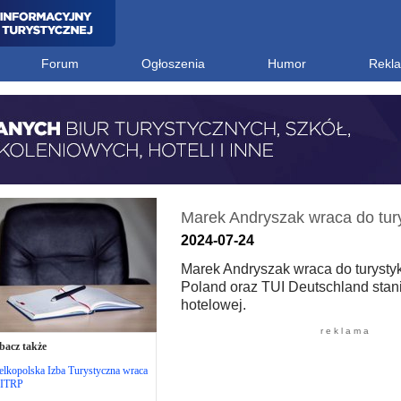
Forum
Ogłoszenia
Humor
Rekl
Marek Andryszak wraca do tury
2024-07-24
Marek Andryszak wraca do turystyki
Poland oraz TUI Deutschland stani
hotelowej.
r e k l a m a
bacz także
lkopolska Izba Turystyczna wraca
 ITRP