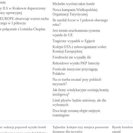
omiu
Michelin wyróżni także
hotele
 ILS w Krakowie dopuszczony
Nowa kampania Wielkopolskiej
racy
operacyjnej
Organizacji
Turystycznej
EUROPE obserwuje wzrost ruchu
Ile zarobił Accor w I połowie obecnego
iczego w I
półroczu
roku?
 połączenie z Lotniska
Chopina
Jest termin uruchomienia systemu
wjazdu do
UE
Tragiczny wypadek w
Egipcie
Kolejni OTA z zobowiązaniami wobec
Komisji
Europejskiej
Foodtrucki nie wypadły
źle
Rekordowe wyniki PKP
Intercity
Festiwale muzyczne przyciągają
Polaków
Na co trzeba uważać przy polskich
turystach?
Jak firmy windykacyjne oceniają branżę
noclegową?
Limit płynów będzie zniesiony, ale dla
wybranych
Dwa kraje zostaną objęte unijnym
roamingiem
c wakacji poprawił wyniki hoteli
Tajlandia: kolejne trzy miejsca ponownie
Rynek hotelowy
dostępne dla turystów
zapaść
avel rozpoczyna sprzedaż biletów