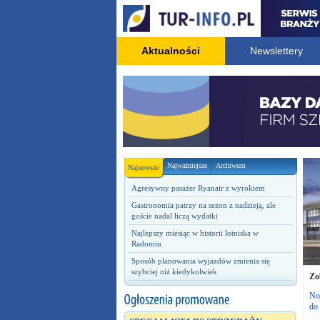
Aktualności
Newslettery
Najważniejsze
Archiwum
Najnowsze
Agresywny pasażer Ryanair z wyrokiem
Gastronomia patrzy na sezon z nadzieją, ale
goście nadal liczą wydatki
Najlepszy miesiąc w historii lotniska w
Radomiu
Sposób planowania wyjazdów zmienia się
szybciej niż kiedykolwiek
Zo
No
do 