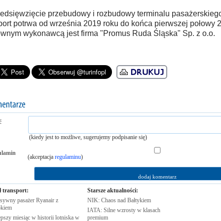
edsięwzięcie przebudowy i rozbudowy terminalu pasażerskieg
port potrwa od września 2019 roku do końca pierwszej połowy 
wnym wykonawcą jest firma "Promus Ruda Śląska" Sp. z o.o.
ć
(kiedy jest to możliwe, sugerujemy podpisanie się)
ulamin
(akceptacja
regulaminu
)
ł transport:
Starsze aktualności:
sywny pasażer Ryanair z
NIK: Chaos nad
Bałtykiem
kiem
IATA: Silne wzrosty w klasach
pszy miesiąc w historii lotniska w
premium