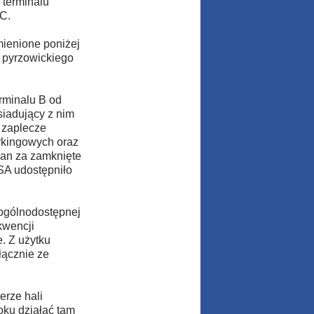
 terminalu
 C.
mienione poniżej
j pyrzowickiego
erminalu B od
siadujący z nim
 zaplecze
rkingowych oraz
ian za zamknięte
SA udostępniło
 ogólnodostępnej
kwencji
. Z użytku
łącznie ze
erze hali
oku działać tam