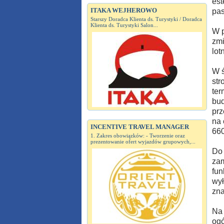
est
ITAKA WEJHEROWO
pas
Starszy Doradca Klienta ds. Turystyki / Doradca
Klienta ds. Turystyki Salon...
W p
zmi
lot
W ś
str
ter
bud
prz
na 
INCENTIVE TRAVEL MANAGER
660
1. Zakres obowiązków: - Tworzenie oraz
prezentowanie ofert wyjazdów grupowych,...
Do 
zam
fun
wył
zna
Na 
ogó