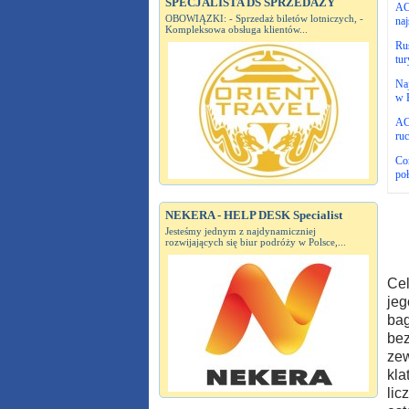
SPECJALISTA DS SPRZEDAŻY
AC
OBOWIĄZKI: - Sprzedaż biletów lotniczych, -
naj
Kompleksowa obsługa klientów...
Ru
tu
Naj
w 
AC
ruc
Cor
poł
NEKERA - HELP DESK Specialist
Jesteśmy jednym z najdynamiczniej
rozwijających się biur podróży w Polsce,...
Cel
jeg
bag
bez
zew
kla
lic