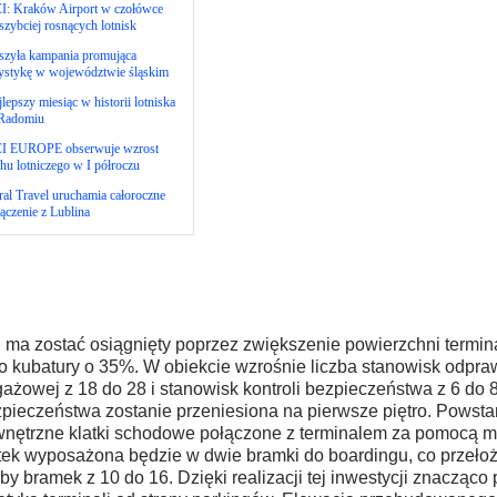
I: Kraków Airport w czołówce
szybciej rosnących lotnisk
szyła kampania promująca
rystykę w województwie śląskim
lepszy miesiąc w historii lotniska
Radomiu
I EUROPE obserwuje wzrost
hu lotniczego w I półroczu
al Travel uruchamia całoroczne
ączenie z Lublina
 ma zostać osiągnięty poprzez zwiększenie powierzchni termin
o kubatury o 35%. W obiekcie wzrośnie liczba stanowisk odpra
ażowej z 18 do 28 i stanowisk kontroli bezpieczeństwa z 6 do 8.
pieczeństwa zostanie przeniesiona na pierwsze piętro. Powstan
nętrzne klatki schodowe połączone z terminalem za pomocą m
tek wyposażona będzie w dwie bramki do boardingu, co przełoż
zby bramek z 10 do 16. Dzięki realizacji tej inwestycji znacząco