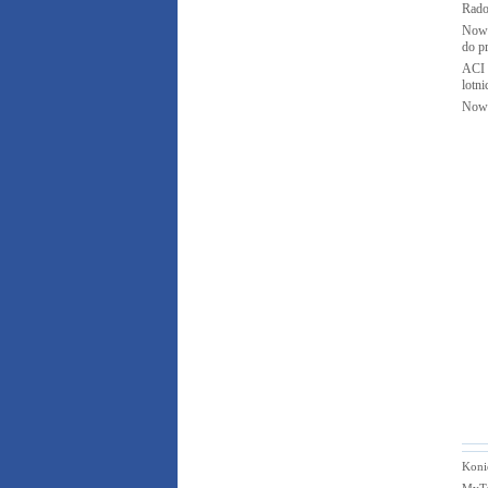
Rad
Nowy
do p
ACI 
lotn
Nowe
Konie
MyTr