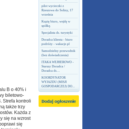
pilot wycieczki z
Rzeszowa do Soliny, 17
września
Kupię biuro, wejdę w
spółkę.
Specjalista ds. turystyki
Doradca klienta - biuro
podróży - wakacje.pl
Samodzielny przewodnik
(bez doświadczenia)
ITAKA WEJHEROWO -
Starszy Doradca /
Doradca ds....
KOORDYNATOR
WYJAZDU (MISJI
GOSPODARCZEJ) DO...
alu B o 40% i
wy biletowo-
 Strefa kontroli
ą także trzy
ostów. Każda z
y się na wzrost
 poprawi się