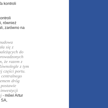
a kontroli
ontroli
, również
li, zarówno na
zbudowa
ła się z
należących do
 prowadzonych
m, że razem z
Równolegle z tym
 części portu.
 centralnego
stemem dróg
 postawie
inwestycji
j
- mówi Artur
 SA,