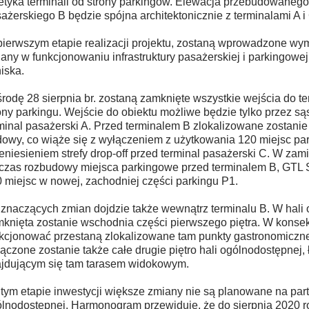
etyka terminali od strony parkingów. Elewacja przebudowanego
ażerskiego B będzie spójna architektonicznie z terminalami A i
ierwszym etapie realizacji projektu, zostaną wprowadzone wy
any w funkcjonowaniu infrastruktury pasażerskiej i parkingowe
niska.
rodę 28 sierpnia br. zostaną zamknięte wszystkie wejścia do t
ony parkingu. Wejście do obiektu możliwe będzie tylko przez są
minal pasażerski A. Przed terminalem B zlokalizowane zostanie
owy, co wiąże się z wyłączeniem z użytkowania 120 miejsc pa
eniesieniem strefy drop-off przed terminal pasażerski C. W zam
czas rozbudowy miejsca parkingowe przed terminalem B, GTL 
 miejsc w nowej, zachodniej części parkingu P1.
znaczących zmian dojdzie także wewnątrz terminalu B. W hali
knięta zostanie wschodnia części pierwszego piętra. W konse
kcjonować przestaną zlokalizowane tam punkty gastronomiczne
ączone zostanie także całe drugie piętro hali ogólnodostępnej, 
jdującym się tam tarasem widokowym.
tym etapie inwestycji większe zmiany nie są planowane na part
lnodostępnej. Harmonogram przewiduje, że do sierpnia 2020 r