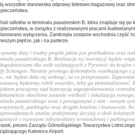
ą wszystkie stanowiska odprawy biletowo-bagażowej oraz stref
pieczeństwa.
hali odlotów w terminalu pasażerskim B, która znajduje się po k
pieczeństwa, w związku z realizowanymi pracami budowlanymi
lanowano wyłączenia. Zamknięta zostanie wschodnia część ha
rwszym piętrze, jak i na parterze.
zynamy duży i trudny projekt jakim jest przebudowa oraz ro
minalu pasażerskiego B. Realizacja tej inwestycji będzie wiąza
dogodnościami dla osób wylatujących z Pyrzowic do krajów 
efy Schengen. Niestety pewnego dyskomfortu wynikającego z
c, nie będzie dało się uniknąć, za co przepraszam. Zapewnia
onawcą będziemy robili wszystko, żeby go zminimalizować. 
jektem pracujemy nad koncepcją zagospodarowania centralnej
okumencie określona zostanie wielkość i lokalizacja nowego,
minalu pasażerskiego wraz z powiązanymi z nim - nowym sy
nętrznych, parkingów oraz drugim hotelem i biurowcem. Na
eprowadzonych analizy podejmiemy decyzję o skali kolejnych 
ązanych z rozwojem infrastruktury terminalowej i parkingowe
asik, prezes Zarządu Górnośląskiego Towarzystwa Lotniczego
ządzającego Katowice Airport.