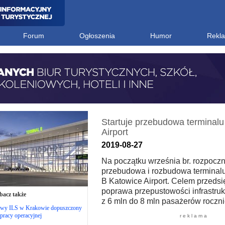
Forum
Ogłoszenia
Humor
Rekl
Startuje przebudowa terminalu
Airport
2019-08-27
Na początku września br. rozpoczn
przebudowa i rozbudowa terminal
B Katowice Airport. Celem przedsi
poprawa przepustowości infrastruk
bacz także
z 6 mln do 8 mln pasażerów roczni
wy ILS w Krakowie dopuszczony
pracy operacyjnej
r e k l a m a