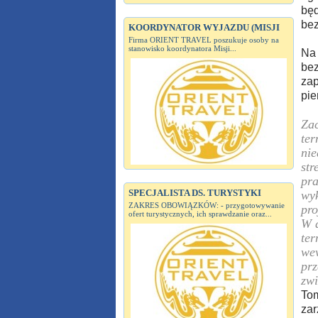
będ
bez
KOORDYNATOR WYJAZDU (MISJI
Firma ORIENT TRAVEL poszukuje osoby na
stanowisko koordynatora Misji...
Na 
bez
zap
pie
Zac
ter
nie
str
pra
SPECJALISTA DS. TURYSTYKI
wyk
ZAKRES OBOWIĄZKÓW: - przygotowywanie
pro
ofert turystycznych, ich sprawdzanie oraz...
W d
ter
wew
prz
zwi
Tom
zar