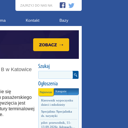
ZAJRZYJ DO NAS NA:
ama
Kontakt
Bazy
 B w Katowice
ie się
Kategorie
Najnowsze
u pasażerskiego
Kierownik wypoczynku
ęwzięcia jest
dzieci i młodzieży
tury terminalowej
Specjalista /Specjalistka
e.
ds. turystyki
pilot- przewodnik, 11-
13.09.2026r. Adrspach-...