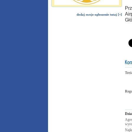
Prz
Air
dodaj swoje ogłoszenie tutaj [+]
Głó
Treś
Reg
Dzia
Agre
wyro
Najle