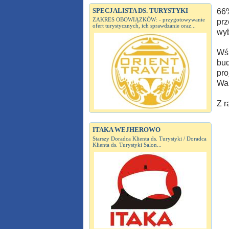
SPECJALISTA DS. TURYSTYKI
66%
ZAKRES OBOWIĄZKÓW: - przygotowywanie
prz
ofert turystycznych, ich sprawdzanie oraz...
wyb
Wśr
bud
pro
War
Z r
ITAKA WEJHEROWO
Starszy Doradca Klienta ds. Turystyki / Doradca
Klienta ds. Turystyki Salon...