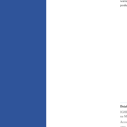
wars
posł
Dzia
IGHP
na
M
Acco