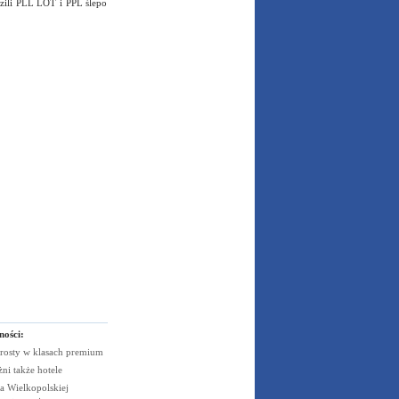
dzili PLL LOT i PPL ślepo
ności:
rosty w klasach
premium
żni także
hotele
 Wielkopolskiej