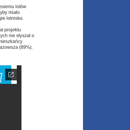
sieniu lotów
yby miało
ie lotnisko.
 projektu
ch nie słyszał o
mieszkańcy
Mazowsza (89%).