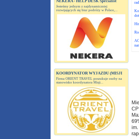
NEKERA - HELP DESK Specialist
rad
Jesteśmy jednym z najdynamiczniej
rozwijających się biur podróży w Polsce,...
Kon
dot
Hi
Roś
ACI
nar
KOORDYNATOR WYJAZDU (MISJI
Firma ORIENT TRAVEL poszukuje osoby na
stanowisko koordynatora Misji...
Mie
CPK
Maz
69%
im.
rap