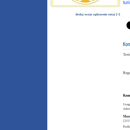
tur
dodaj swoje ogłoszenie tutaj [+]
Treś
Reg
Kome
Uwaga
Admin
Mazo
[201
Podła