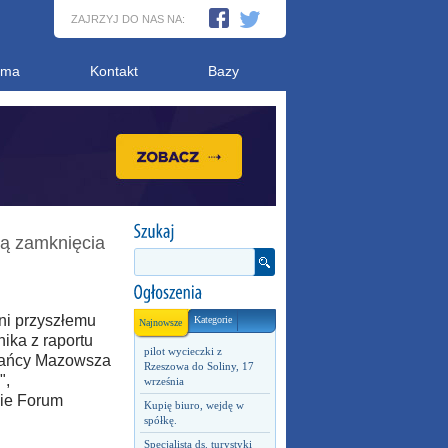
ZAJRZYJ DO NAS NA:
ama
Kontakt
Bazy
ą zamknięcia
ni przyszłemu
Kategorie
Najnowsze
ika z raportu
pilot wycieczki z
zkańcy Mazowsza
Rzeszowa do Soliny, 17
",
września
ie Forum
Kupię biuro, wejdę w
spółkę.
Specjalista ds. turystyki