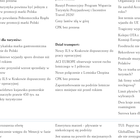
 bez
prezesa
Organizacji
Tu
Ruszył Promocyjny Program Wsparcia
 turystyka powinna być jednym z
Ile zarobił Ac
Turystyki Przyjazdowej i Incentive
rów promocji marki
Polska
roku?
Travel
2026!
ko powołania Pełnomocnika Rządu
Jest termin ur
Ceny lastów idą w
górę
praw promocji marki
Polski
wjazdu do
UE
CPK bez
prezesa
Tragiczny wy
Kolejni OTA z
 dla turystów:
Komisji
Europe
Dział transport:
ykańska marka gastronomiczna
Foodtrucki ni
zie do
Polski
Nowy ILS w Krakowie dopuszczony do
Rekordowe wy
pracy
operacyjnej
śniowe wyjazdy sporo droższe niż
Festiwale muzy
d
rokiem
ACI EUROPE obserwuje wzrost ruchu
Polaków
lotniczego w I
półroczu
iec przyniósł wzrost sprzedaży w
Na co trzeba u
bow
Nowe połączenie z Lotniska
Chopina
turystach?
 ILS w Krakowie dopuszczony do
CPK bez
prezesa
Jak firmy wind
y
operacyjnej
Zapotrzebowanie na podróże lotnicze
noclegową?
wództwo kujawsko-pomorskie
nieco mniejsze niż przed
rokiem
Limit płynów bę
naczyło prawie 450 tys. na
wybranych
ekty
turystyczne
Dwa kraje zost
roamingiem
Surowa kara d
ozszerza ofertę
Emerytura marzeń - pływanie w
TUI: Popyt na 
niekończącej się podróży
iczenie wstępu do Wenecji w fazie
GlobalData: Tu
w
Jest szansa na powrót do stacjonarnych
ale nie zrezyg