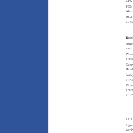
CPK
PIG:
fila
Blis
do s
Dział
Amer
wejd
Wrze
prze
Czerw
Rain
Nowy
prac
Woje
przez
proj
LOT r
Ogran
testó