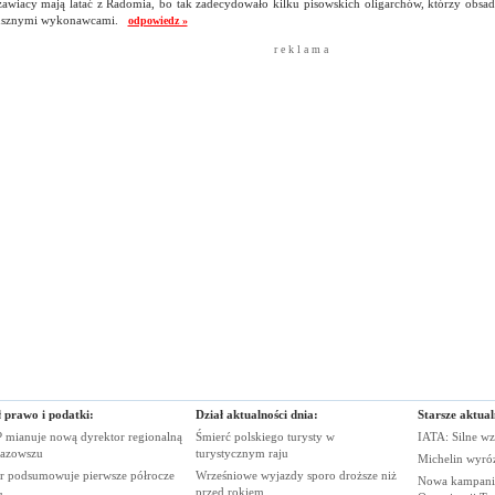
zawiacy mają latać z Radomia, bo tak zadecydowało kilku pisowskich oligarchów, którzy obsa
usznymi wykonawcami.
odpowiedz »
r e k l a m a
ł prawo i podatki:
Dział aktualności dnia:
Starsze aktual
 mianuje nową dyrektor regionalną
Śmierć polskiego turysty w
IATA: Silne wz
azowszu
turystycznym
raju
Michelin wyró
r podsumowuje pierwsze
półrocze
Wrześniowe wyjazdy sporo droższe niż
Nowa kampania
przed
rokiem