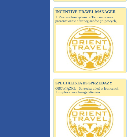
INCENTIVE TRAVEL MANAGER
1. Zakres obowiązków: - Tworzenie oraz
prezentowanie ofert wyjazdów grupowych,...
SPECJALISTA DS SPRZEDAŻY
OBOWIĄZKI: - Sprzedaż biletów lotniczych, -
Kompleksowa obsługa klientów...