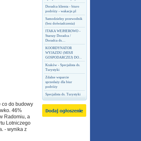
Doradca klienta - biuro
podróży - wakacje.pl
Samodzielny przewodnik
(bez doświadczenia)
ITAKA WEJHEROWO -
Starszy Doradca /
Doradca ds....
KOORDYNATOR
WYJAZDU (MISJI
GOSPODARCZEJ) DO...
Kraków - Specjalista ds.
Turystyki
Zdalne wsparcie
sprzedaży dla biur
podróży
Specjalista ds. Turystyki
e co do budowy
ciwko. 46%
 w Radomiu, a
tu Lotniczego
. - wynika z