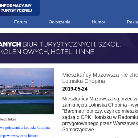
Forum
Ogłoszenia
Humor
Rekl
Mieszkańcy Mazowsza nie chc
Lotniska Chopina
2019-05-24
Mieszkańcy Mazowsza są przeciw
zamknięciu Lotniska Chopina - wyn
"Barometr lotniczy, czyli co mies
sądzą o CPK i lotnisku w Radomiu
bacz także
przygotowanego przez Warszawsk
we połączenie z Lotniska Chopina
Samorządowe.
lepszy czerwiec w historii