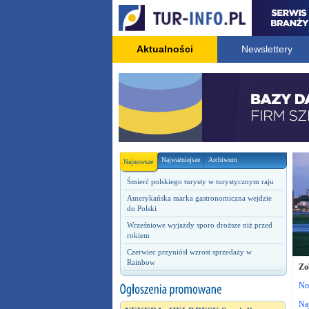
Aktualności
Newslettery
Najważniejsze
Archiwum
Najnowsze
Śmierć polskiego turysty w turystycznym raju
Amerykańska marka gastronomiczna wejdzie
do Polski
Wrześniowe wyjazdy sporo droższe niż przed
rokiem
Czerwiec przyniósł wzrost sprzedaży w
Rainbow
Zo
No
Naj