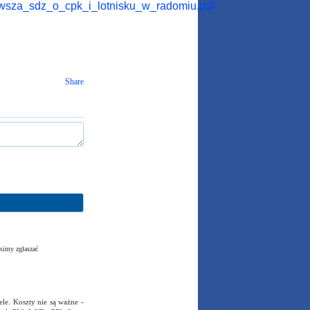
wsza_sdz_o_cpk_i_lotnisku_w_radomiu.pdf
Share
simy zgłaszać
le. Koszty nie są ważne -