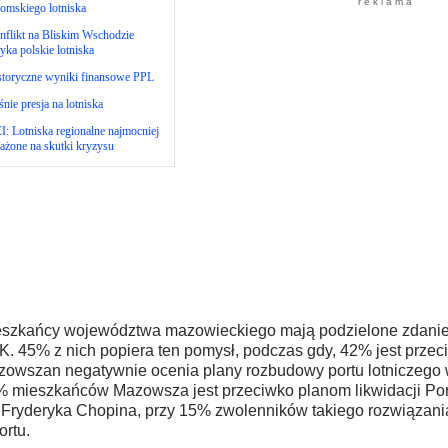
r e k l a m a
omskiego lotniska
flikt na Bliskim Wschodzie
yka polskie lotniska
storyczne wyniki finansowe PPL
nie presja na lotniska
: Lotniska regionalne najmocniej
ażone na skutki kryzysu
szkańcy województwa mazowieckiego mają podzielone zdani
. 45% z nich popiera ten pomysł, podczas gdy, 42% jest prze
owszan negatywnie ocenia plany rozbudowy portu lotniczego
 mieszkańców Mazowsza jest przeciwko planom likwidacji Por
 Fryderyka Chopina, przy 15% zwolenników takiego rozwiązania
ortu.