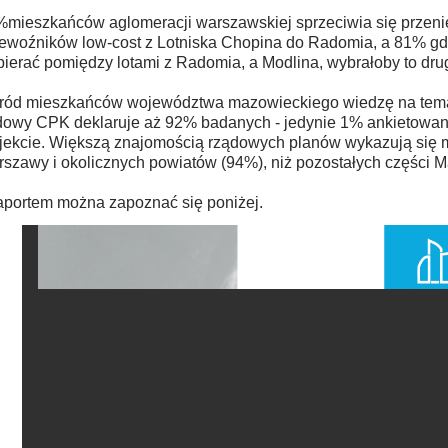
mieszkańców aglomeracji warszawskiej sprzeciwia się przenie
ewoźników low-cost z Lotniska Chopina do Radomia, a 81% gd
ierać pomiędzy lotami z Radomia, a Modlina, wybrałoby to drug
ód mieszkańców województwa mazowieckiego wiedzę na temat
owy CPK deklaruje aż 92% badanych - jedynie 1% ankietowany
jekcie. Większą znajomością rządowych planów wykazują się 
szawy i okolicznych powiatów (94%), niż pozostałych części 
aportem można zapoznać się poniżej.