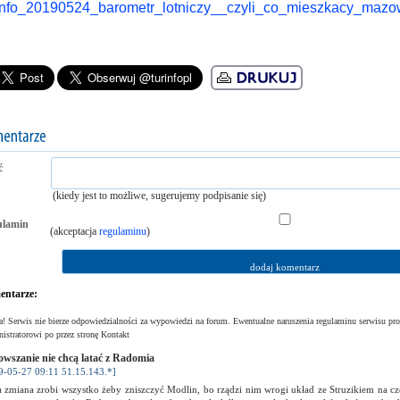
info_20190524_barometr_lotniczy__czyli_co_mieszkacy_mazo
ć
(kiedy jest to możliwe, sugerujemy podpisanie się)
ulamin
(akceptacja
regulaminu
)
ntarze:
! Serwis nie bierze odpowiedzialności za wypowiedzi na forum. Ewentualne naruszenia regulaminu serwisu pro
istratorowi po przez stronę Kontakt
wszanie nie chcą latać z Radomia
9-05-27 09:11 51.15.143.*]
 zmiana zrobi wszystko żeby zniszczyć Modlin, bo rządzi nim wrogi układ ze Struzikiem na cze