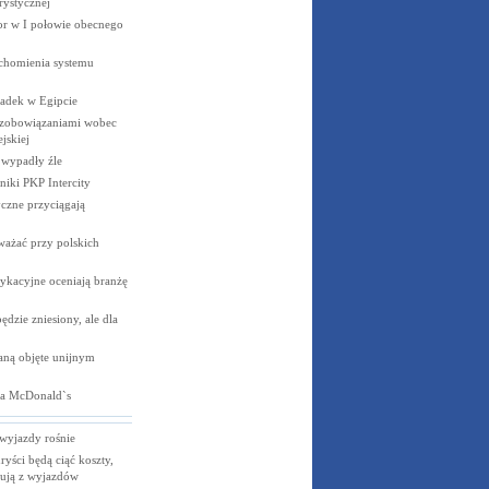
rystycznej
cor w I połowie obecnego
uchomienia systemu
padek w
Egipcie
 zobowiązaniami wobec
jskiej
e wypadły
źle
niki PKP
Intercity
czne przyciągają
ważać przy polskich
ykacyjne oceniają branżę
dzie zniesiony, ale dla
aną objęte unijnym
la
McDonald`s
wyjazdy rośnie
ryści będą ciąć koszty,
nują z wyjazdów