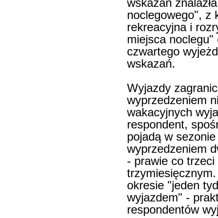
wskazań znalazła 
noclegowego", z k
rekreacyjna i roz
miejsca noclegu" 
czwartego wyjeżd
wskazań.
Wyjazdy zagrani
wyprzedzeniem ni
wakacyjnych wyja
respondent, spośr
pojadą w sezonie
wyprzedzeniem dw
- prawie co trzec
trzymiesięcznym.
okresie "jeden ty
wyjazdem" - prak
respondentów wyj