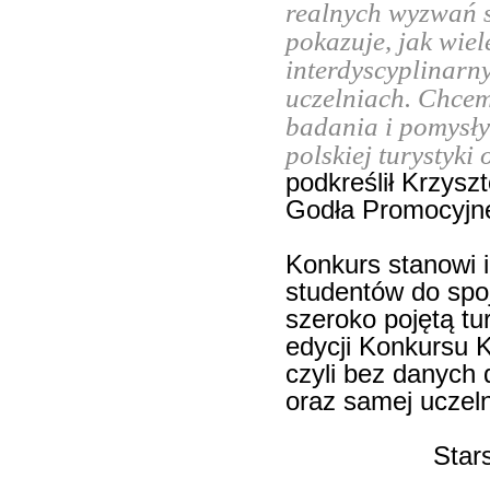
realnych wyzwań s
pokazuje, jak wie
interdyscyplinarn
uczelniach. Chcem
badania i pomysł
polskiej turystyki
podkreślił Krzysz
Godła Promocyjne
Konkurs stanowi i
studentów do spo
szeroko pojętą tu
edycji Konkursu 
czyli bez danych 
oraz samej uczeln
Star