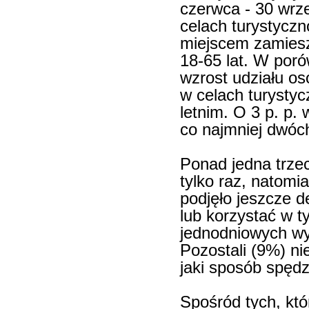
czerwca - 30 wrze
celach turystycz
miejscem zamies
18-65 lat. W por
wzrost udziału os
w celach turysty
letnim. O 3 p. p. 
co najmniej dwóc
Ponad jedna trze
tylko raz, natomi
podjęło jeszcze d
lub korzystać w t
jednodniowych w
Pozostali (9%) nie
jaki sposób spęd
Spośród tych, któ