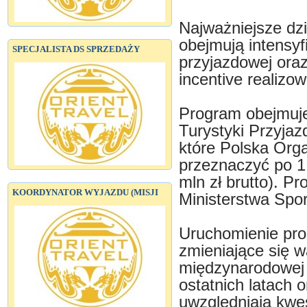
Najważniejsze dzi
obejmują intensyf
SPECJALISTA DS SPRZEDAŻY
przyjazdowej ora
incentive realizo
Program obejmuj
Turystyki Przyjaz
które Polska Orga
przeznaczyć po 1,
mln zł brutto). Pr
KOORDYNATOR WYJAZDU (MISJI
Ministerstwa Sport
Uruchomienie pro
zmieniające się w
międzynarodowej 
ostatnich latach 
uwzględniają kwes