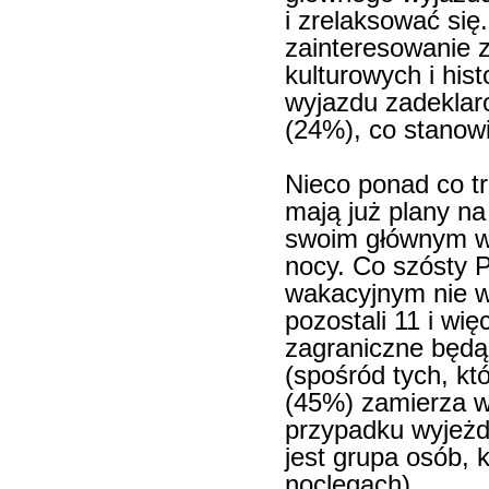
i zrelaksować się
zainteresowanie z
kulturowych i his
wyjazdu zadeklar
(24%), co stanowi
Nieco ponad co tr
mają już plany na
swoim głównym wy
nocy. Co szósty 
wakacyjnym nie wi
pozostali 11 i wię
zagraniczne będą 
(spośród tych, kt
(45%) zamierza w
przypadku wyjeżdż
jest grupa osób, 
noclegach).