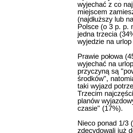
wyjechać z co na
miejscem zamiesz
(najdłuższy lub n
Polsce (o 3 p. p.
jedna trzecia (34%
wyjedzie na urlop
Prawie połowa (4
wyjechać na urlo
przyczyną są "po
środków", natomia
taki wyjazd potrz
Trzecim najczęś
planów wyjazdowy
czasie" (17%).
Nieco ponad 1/3 (
zdecydowali już d