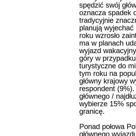
spędzić swój głó
oznacza spadek o 
tradycyjnie znacz
planują wyjechać z
roku wzrosło zai
ma w planach uda
wyjazd wakacyjny
góry w przypadku
turystyczne do m
tym roku na popul
główny krajowy w
respondent (9%).
głównego / najdł
wybierze 15% spoś
granicę.
Ponad połowa Po
głównego wyjazdu