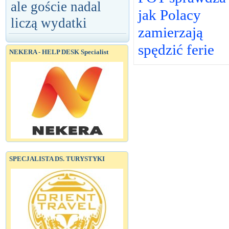
ale goście nadal
jak Polacy
liczą wydatki
zamierzają
spędzić ferie
NEKERA - HELP DESK Specialist
SPECJALISTA DS. TURYSTYKI