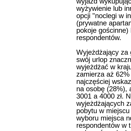
wyjazd wykupując 
wyżywienie lub inn
opcji "noclegi w
(prywatne aparta
pokoje gościnne)
respondentów.
Wyjeżdżający za 
swój urlop znaczni
wyjeżdżać w kraj
zamierza aż 62% 
najczęściej wskaz
na osobę (28%),
3001 a 4000 zł. N
wyjeżdżających z
pobytu w miejscu
wyboru miejsca n
respondentów w t