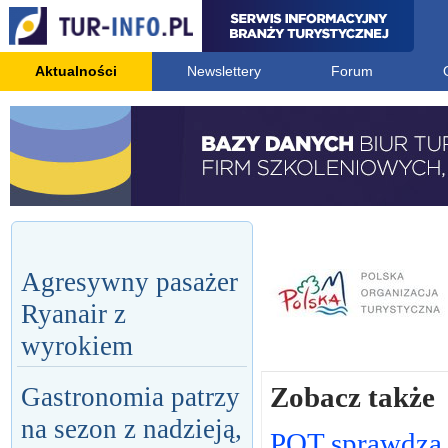
Aktualności
Newslettery
Forum
Agresywny pasażer
Ryanair z
wyrokiem
Zobacz także
Gastronomia patrzy
na sezon z nadzieją,
POT sprawdza