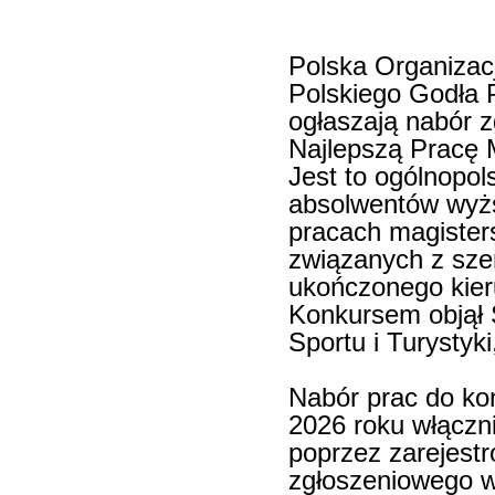
Polska Organizac
Polskiego Godła 
ogłaszają nabór 
Najlepszą Pracę 
Jest to ogólnopol
absolwentów wyżs
pracach magisters
związanych z szer
ukończonego kier
Konkursem objął 
Sportu i Turystyk
Nabór prac do kon
2026 roku włączni
poprzez zarejestr
zgłoszeniowego w 