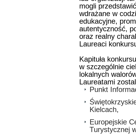
mogli przedstawi
wdrażane w codzie
edukacyjne, promo
autentyczność, p
oraz realny char
Laureaci konkursu
Kapituła konkursu
w szczególnie ci
lokalnych waloró
Laureatami zostal
Punkt Informac
Świętokrzyski
Kielcach,
Europejskie Ce
Turystycznej 