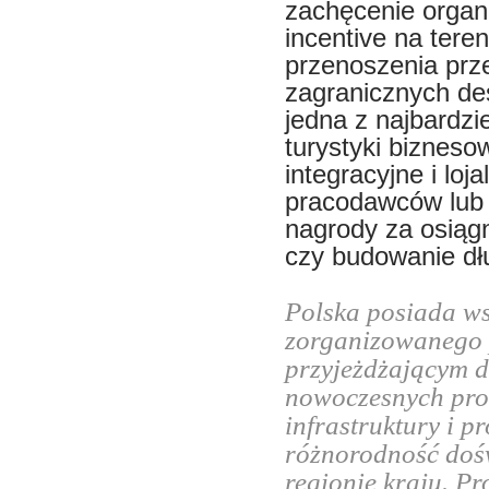
zachęcenie organi
incentive na tere
przenoszenia prz
zagranicznych des
jedna z najbardzi
turystyki biznes
integracyjne i lo
pracodawców lub 
nagrody za osiągn
czy budowanie dłu
Polska posiada ws
zorganizowanego 
przyjeżdżającym d
nowoczesnych prog
infrastruktury i 
różnorodność doś
regionie kraju. P