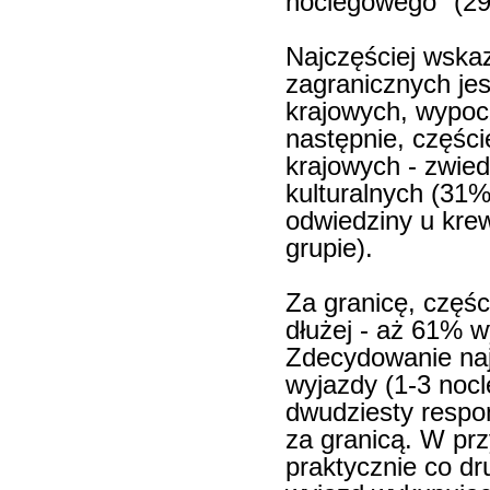
noclegowego" (2
Najczęściej wsk
zagranicznych je
krajowych, wypoc
następnie, częśc
krajowych - zwied
kulturalnych (31%
odwiedziny u kre
grupie).
Za granicę, częśc
dłużej - aż 61% 
Zdecydowanie naj
wyjazdy (1-3 nocl
dwudziesty respo
za granicą. W pr
praktycznie co dr