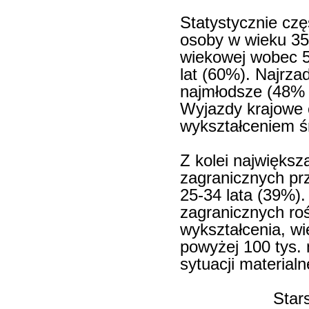
Statystycznie czę
osoby w wieku 35
wiekowej wobec 5
lat (60%). Najrza
najmłodsze (48% w
Wyjazdy krajowe c
wykształceniem ś
Z kolei najwięks
zagranicznych pr
25-34 lata (39%)
zagranicznych ro
wykształcenia, wi
powyżej 100 tys.
sytuacji materialn
Star