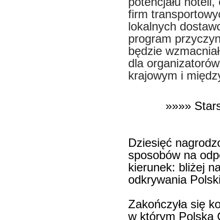
potencjału hoteli,
firm transportowy
lokalnych dosta
program przyczyn
będzie wzmacniał 
dla organizatorów
krajowym i międ
»»»» Star
Dziesięć nagrodz
sposobów na odpo
kierunek: bliżej n
odkrywania Polski
Zakończyła się ko
w którym Polska 