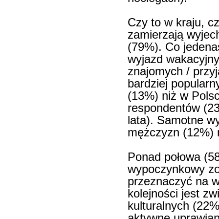
Czy to w kraju, c
zamierzają wyjec
(79%). Co jedena
wyjazd wakacyjny
znajomych / przyj
bardziej popularn
(13%) niż w Pols
respondentów (2
lata). Samotne wy
mężczyzn (12%) n
Ponad połowa (58
wypoczynkowy zos
przeznaczyć na wy
kolejności jest zw
kulturalnych (22%
aktywne uprawian