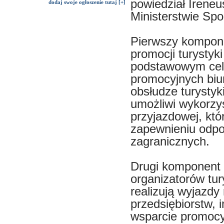
powiedział Irene
dodaj swoje ogłoszenie tutaj [+]
Ministerstwie Spor
Pierwszy komponen
promocji turystyk
podstawowym cele
promocyjnych biur
obsłudze turystyk
umożliwi wykorzys
przyjazdowej, któ
zapewnieniu odpow
zagranicznych.
Drugi komponent 
organizatorów tur
realizują wyjazdy
przedsiębiorstw, i
wsparcie promocyj