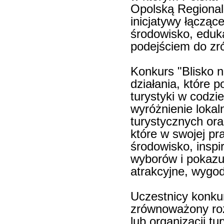
Opolską Regional
inicjatywy łącząc
środowisko, eduk
podejściem do z
Konkurs "Blisko n
działania, które 
turystyki w codzi
wyróżnienie lokal
turystycznych ora
które w swojej p
środowisko, inspi
wyborów i pokazu
atrakcyjne, wygod
Uczestnicy konkur
zrównoważony rozw
lub organizacji t