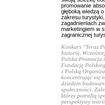
promowanie absol
głęboką wiedzą o 
zakresu turystyki
zagadnieniach zw
marketingiem w sf
zagranicznej tury
Konkurs "Teraz Po
historię. Wcześni
Polska Promocja i
Fundację Polskie
z Polską Organiza
koncentrując się n
dziedzin budowani
społeczności. Zal
którzy potrafią sp
perspektywy teorii