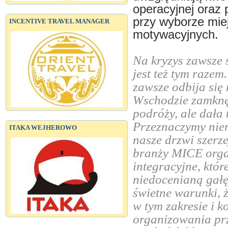
operacyjnej oraz 
przy wyborze mie
INCENTIVE TRAVEL MANAGER
motywacyjnych.
Na kryzys zawsze s
jest też tym raze
zawsze odbija się 
Wschodzie zamknęł
podróży, ale dała 
Przeznaczymy niem
ITAKA WEJHEROWO
nasze drzwi szerze
branży MICE orga
integracyjne, któ
niedocenianą gałę
świetne warunki, ż
w tym zakresie i 
organizowania pr