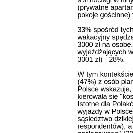
9% noclegi w inn
(prywatne aparta
pokoje gościnne)
33% spośród tych
wakacyjny spędzą
3000 zł na osobę.
wyjeżdżających w 
3001 zł) - 28%.
W tym kontekście 
(47%) z osób pla
Polsce wskazuje,
kierowała się "k
Istotne dla Pola
wyjazdy w Polsce 
sąsiedztwo dzikie
respondentów), a 