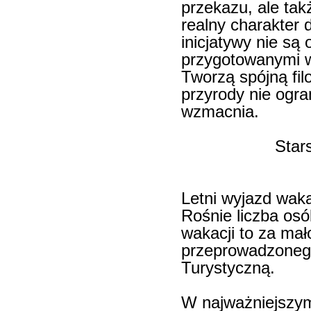
przekazu, ale tak
realny charakter 
inicjatywy nie s
przygotowanymi w
Tworzą spójną fil
przyrody nie ogran
wzmacnia.
Star
Letni wyjazd waka
Rośnie liczba osó
wakacji to za mał
przeprowadzonego
Turystyczną.
W najważniejszym