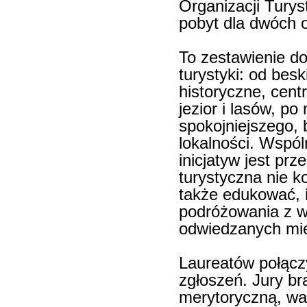
Organizacji Tury
pobyt dla dwóch 
To zestawienie do
turystyki: od bes
historyczne, cent
jezior i lasów, po
spokojniejszego,
lokalności. Wsp
inicjatyw jest pr
turystyczna nie k
także edukować, 
podróżowania z 
odwiedzanych mie
Laureatów połącz
zgłoszeń. Jury br
merytoryczną, war