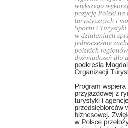
większego wykorzy
pozycję Polski n
turystycznych i m
Sportu i Turystyk
w działaniach spr
jednocześnie zach
polskich regionów
doświadczeń dla 
podkreśla Magdal
Organizacji Turys
Program wspiera n
przyjazdowej z r
turystyki i agencj
przedsiębiorców w
biznesowej. Zwię
w Polsce przełoż