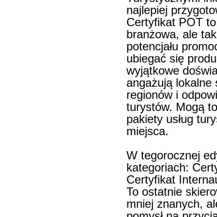
najlepiej przygot
Certyfikat POT to
branżowa, ale tak
potencjału promo
ubiegać się produ
wyjątkowe doświad
angażują lokalne 
regionów i odpow
turystów. Mogą to
pakiety usług tury
miejsca.
W tegorocznej ed
kategoriach: Cert
Certyfikat Intern
To ostatnie skier
mniej znanych, al
pomysł na przycią