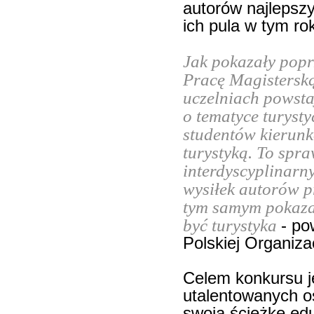
autorów najlepszy
ich pula w tym ro
Jak pokazały popr
Pracę Magisterską
uczelniach powsta
o tematyce turysty
studentów kierun
turystyką. To spra
interdyscyplinarny
wysiłek autorów p
tym samym pokaza
być turystyka
- po
Polskiej Organizac
Celem konkursu j
utalentowanych os
swoją ścieżkę edu