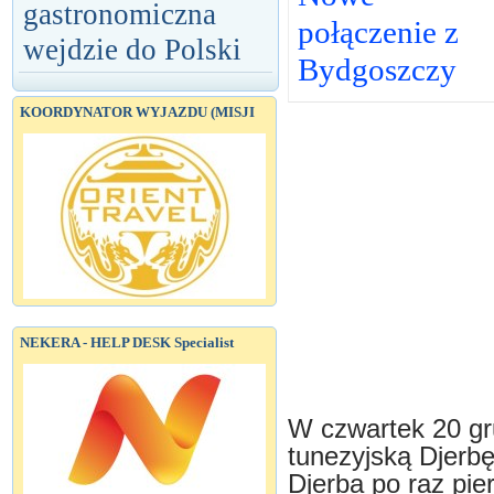
gastronomiczna
połączenie z
wejdzie do Polski
Bydgoszczy
KOORDYNATOR WYJAZDU (MISJI
NEKERA - HELP DESK Specialist
W czwartek 20 gru
tunezyjską Djerbę
Djerba po raz pie