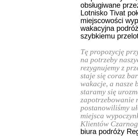
obsługiwane prze
Lotnisko Tivat poł
miejscowości wyp
wakacyjna podróż 
szybkiemu przelo
Tę propozycję prz
na potrzeby naszy
rezygnujemy z pr
staje się coraz b
wakacje, a nasze 
staramy się urozm
zapotrzebowanie 
postanowiliśmy u
miejsca wypoczynk
Klientów Czarno
biura podróży Re