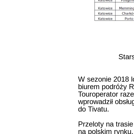
Star
W sezonie 2018 l
biurem podróży Re
Touroperator raz
wprowadził obsług
do Tivatu.
Przeloty na trasi
na polskim rynku,