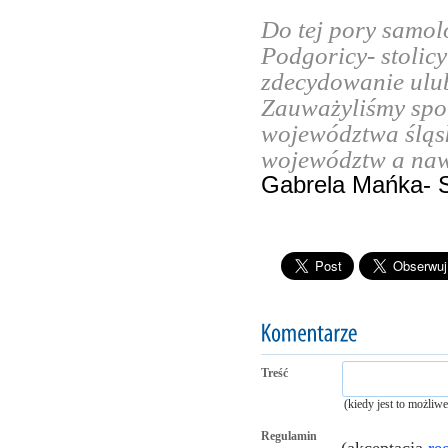
Do tej pory samol
Podgoricy- stolic
zdecydowanie ulub
Zauważyliśmy spor
województwa śląsk
województw a naw
Gabrela Mańka- S
Treść
(kiedy jest to możliw
Regulamin
(akceptacja
re