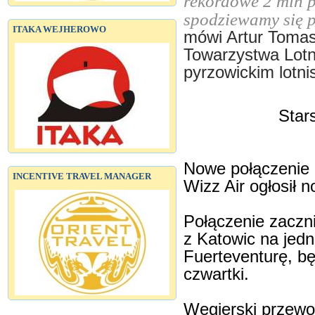
rekordowe 2 mln 
spodziewamy się 
ITAKA WEJHEROWO
mówi Artur Tomas
Towarzystwa Lotn
pyrzowickim lotni
Star
Nowe połączenie 
INCENTIVE TRAVEL MANAGER
Wizz Air ogłosił 
Połączenie zaczni
z Katowic na jed
Fuerteventurę, b
czwartki.
Węgierski przewo