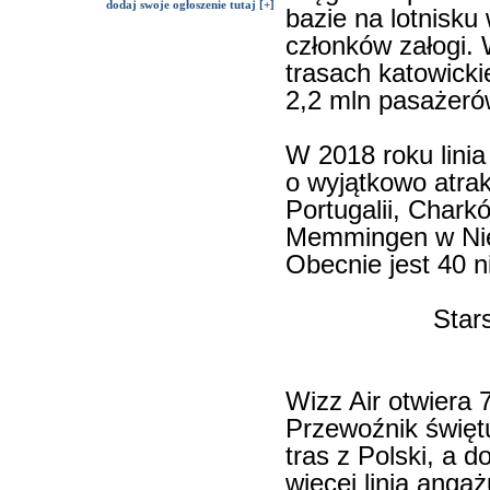
dodaj swoje ogłoszenie tutaj [+]
bazie na lotnisku
członków załogi. 
trasach katowicki
2,2 mln pasażeró
W 2018 roku linia
o wyjątkowo atrak
Portugalii, Char
Memmingen w Nie
Obecnie jest 40 
Star
Wizz Air otwiera 
Przewoźnik święt
tras z Polski, a 
więcej linia anga