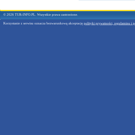
© 2026 TUR-INFO.PL. Wszystkie prawa zastrzeżone.
Korzystanie z serwisu oznacza bezwarunkową akceptację
polityki prywatności, regulaminu i p