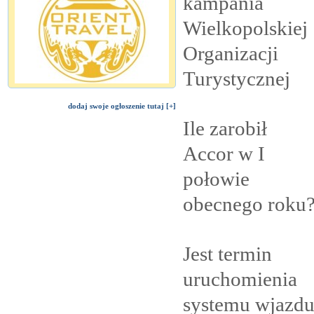
kampania
Wielkopolskiej
Organizacji
Turystycznej
dodaj swoje ogłoszenie tutaj [+]
Ile zarobił
Accor w I
połowie
obecnego
roku
Jest termin
uruchomienia
systemu wjazd