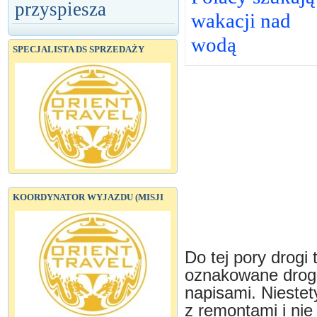
przyspiesza
wakacji nad
wodą
SPECJALISTA DS SPRZEDAŻY
KOORDYNATOR WYJAZDU (MISJI
Do tej pory drogi 
oznakowane drog
napisami. Niestety
z remontami i nie