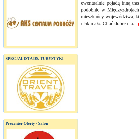
ewentualnie pojadą inną tr
podobnie w Międzyzdrojach 
mieszkańcy województwa, któr
i tak mało. Choć dobre i to.
SPECJALISTA DS. TURYSTYKI
Prezenter Oferty - Salon