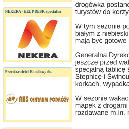
drogówka postanow
turystów do korz
NEKERA - HELP DESK Specialist
W tym sezonie poj
białym z niebiesk
mają być gotowe 
Generalna Dyrekc
jeszcze przed wak
specjalną tablicę
Przedstawiciel Handlowy ds.
Stepnicę i Świnou
korkach, wypadka
W sezonie wakacy
mapek z drogami 
rozdawane m.in. n