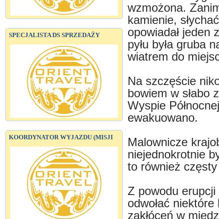
wzmożona. Zanim w
kamienie, słychać
opowiadał jeden 
SPECJALISTA DS SPRZEDAŻY
pyłu była gruba na
wiatrem do miejs
Na szczęście niko
bowiem w słabo 
Wyspie Północnej
ewakuowano.
KOORDYNATOR WYJAZDU (MISJI
Malownicze krajob
niejednokrotnie by
to również częsty
Z powodu erupcji
odwołać niektóre 
zakłóceń w międz