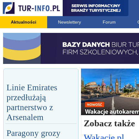
Aktualności
Newslettery
Forum
Linie Emirates
przedłużają
partnerstwo z
Arsenalem
Zobacz także
Paragony grozy
Wakacje.pl