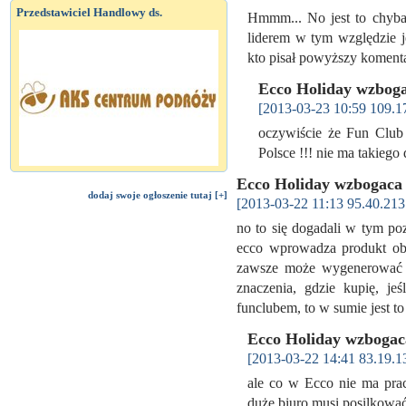
Przedstawiciel Handlowy ds.
Hmmm... No jest to chyba 
liderem w tym względzie je
kto pisał powyższy koment
Ecco Holiday wzboga
[2013-03-23 10:59 109.1
oczywiście że Fun Club 
Polsce !!! nie ma takiego
Ecco Holiday wzbogaca 
dodaj swoje ogłoszenie tutaj [+]
[2013-03-22 11:13 95.40.213
no to się dogadali w tym poz
ecco wprowadza produkt obcy
zawsze może wygenerować d
znaczenia, gdzie kupię, j
funclubem, to w sumie jest t
Ecco Holiday wzbogac
[2013-03-22 14:41 83.19.1
ale co w Ecco nie ma prac
duże biuro musi posilkować