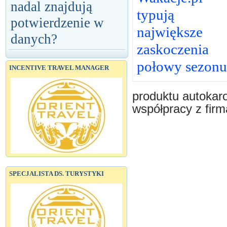
nadal znajdują
typują
potwierdzenie w
największe
danych?
zaskoczenia
połowy sezonu
INCENTIVE TRAVEL MANAGER
produktu autokar
współpracy z firm
SPECJALISTA DS. TURYSTYKI