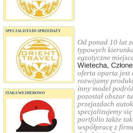
SPECJALISTA DS SPRZEDAŻY
Od ponad 10 lat z
typowych kierunka
egzotyczne miejsc
Wietecha, Człone
oferta oparta jest
rozwijamy produkt
inny model podró
ITAKA WEJHEROWO
pozostał obszar t
przejazdach autok
specjalizujemy się
portfolio także ta
współpracę z firm