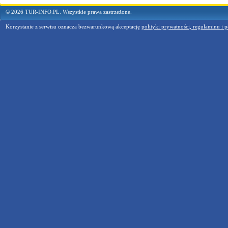
© 2026 TUR-INFO.PL. Wszystkie prawa zastrzeżone.
Korzystanie z serwisu oznacza bezwarunkową akceptację
polityki prywatności, regulaminu i p