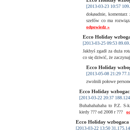
[2013-03-23 10:57 109
dokøadnie, komentarz 
szefów co ma rozwiąza
odpowiedz »
Ecco Holiday wzboga
[2013-03-25 09:53 89.69.
Jakbyś zgadł za duża ro
co się dziwić, że zaczy
Ecco Holiday wzbo
[2013-05-08 21:29 77.1
zwolnili połowe personel
Ecco Holiday wzbogac
[2013-03-22 20:37 188.124
Buhahahahaha to P.Z. S-ki
kiedy ??? od 2008 r ???
o
Ecco Holiday wzbogaca 
[2013-03-22 13:50 31.175.14