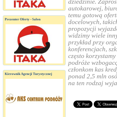
dziedzinie. Zapros
autokarowej, biur
temu gotową ofert
Prezenter Oferty - Salon
docelowych, takich
propozycji wyjazd
widzimy wiele inn
przykład przy or
konferencjach, sz
często korzystamy
podróże wzbogacą 
członkom kas kred
Kierownik Agencji Turystycznej
ponad 2,5 mln osó
na ten rodzaj wyj