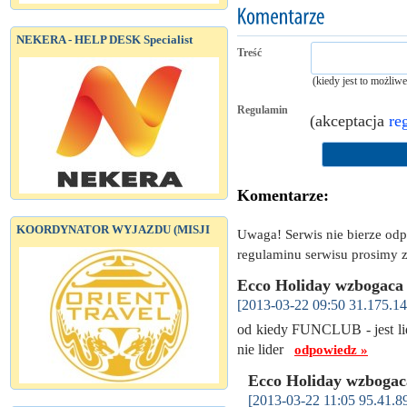
NEKERA - HELP DESK Specialist
Treść
(kiedy jest to możliw
Regulamin
(akceptacja
re
Komentarze:
KOORDYNATOR WYJAZDU (MISJI
Uwaga! Serwis nie bierze od
regulaminu serwisu prosimy z
Ecco Holiday wzbogaca 
[2013-03-22 09:50 31.175.14
od kiedy FUNCLUB - jest lider
nie lider
odpowiedz »
Ecco Holiday wzbogac
[2013-03-22 11:05 95.41.89