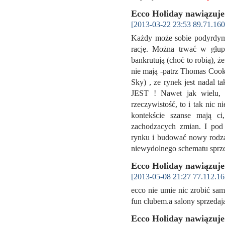
Ecco Holiday nawiązuj
[2013-03-22 23:53 89.71.160
Każdy może sobie podyrdymal
rację. Można trwać w głupi
bankrutują (choć to robią),
nie mają -patrz Thomas Cook,
Sky) , ze rynek jest nadal t
JEST ! Nawet jak wielu, 
rzeczywistość, to i tak nic n
kontekście szanse mają c
zachodzacych zmian. I po
rynku i budować nowy rodzaj
niewydolnego schematu sprz
Ecco Holiday nawiązuj
[2013-05-08 21:27 77.112.16
ecco nie umie nic zrobić sam
fun clubem.a salony sprzeda
Ecco Holiday nawiązuj