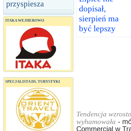
przyspiesza
dopisał,
sierpień ma
ITAKA WEJHEROWO
być lepszy
SPECJALISTA DS. TURYSTYKI
Tendencja wzrost
wyhamowała
- mó
Commercial w Trav