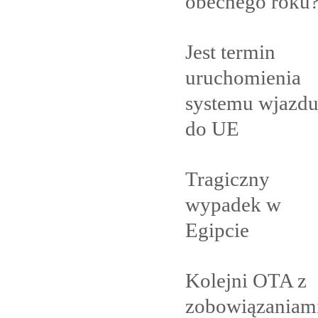
obecnego
roku
Jest termin
uruchomienia
systemu wjazd
do
UE
Tragiczny
wypadek w
Egipcie
Kolejni OTA z
zobowiązaniam