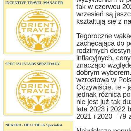
INCENTIVE TRAVEL MANAGER
tak w czerwcu 202
wrzesień są jeszc
kształtują się z n
Tegoroczne wakacj
zachęcająca do p
rodzimych destyn
inflacyjnych, cen
znacząco względe
SPECJALISTA DS SPRZEDAŻY
dobrym wyborem. 
wzrostowa w Pol
Oczywiście, te - j
jednak różnica p
nie jest już tak 
lata 2023 i 2022 b
2021 i 2020 - 79 z
NEKERA - HELP DESK Specialist