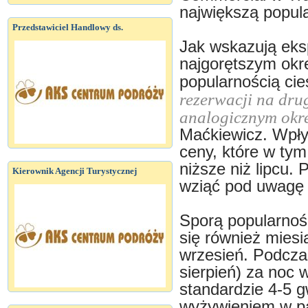
największą popula
Przedstawiciel Handlowy ds.
Jak wskazują eksp
najgorętszym okre
popularnością cie
rezerwacji na dru
analogicznym okre
Maćkiewicz. Wpły
ceny, które w tym
niższe niż lipcu.
Kierownik Agencji Turystycznej
wziąć pod uwagę 
Sporą popularnoś
się również miesi
wrzesień. Podczas
sierpień) za noc
standardzie 4-5 
wyżywieniem w pak