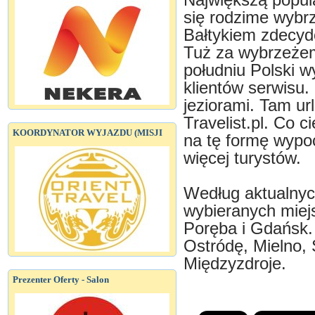
Największą popul
się rodzime wybrz
Bałtykiem zdecyd
Tuż za wybrzeżem
południu Polski w
klientów serwisu
jeziorami. Tam ur
Travelist.pl. Co 
KOORDYNATOR WYJAZDU (MISJI
na tę formę wypo
więcej turystów.
Według aktualnych
wybieranych miejs
Poręba i Gdańsk.
Ostródę, Mielno, 
Międzyzdroje.
Prezenter Oferty - Salon