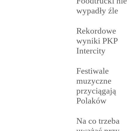
Foodtrucki nie
wypadły
źle
Rekordowe
wyniki PKP
Intercity
Festiwale
muzyczne
przyciągają
Polaków
Na co trzeba
uważać przy