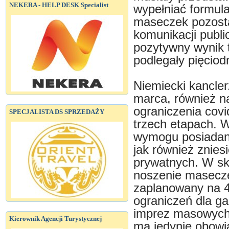
NEKERA - HELP DESK Specialist
wypełniać formula
maseczek pozost
komunikacji publi
pozytywny wynik 
podlegały pięciodn
Niemiecki kancler
marca, również na
ograniczenia cov
SPECJALISTA DS SPRZEDAŻY
trzech etapach. 
wymogu posiadani
jak również znies
prywatnych. W s
noszenie masecze
zaplanowany na 4
ograniczeń dla ga
imprez masowych.
Kierownik Agencji Turystycznej
ma jedynie obowi