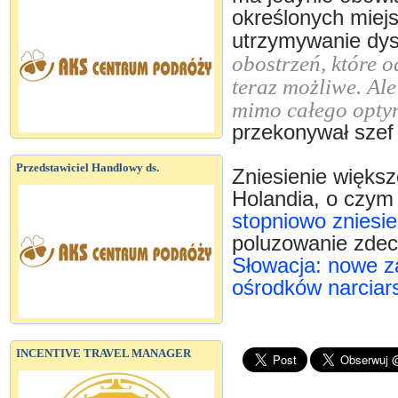
określonych miejs
utrzymywanie dy
obostrzeń, które o
teraz możliwe. Ale
mimo całego opty
przekonywał szef
Przedstawiciel Handlowy ds.
Zniesienie więks
Holandia, o czym
stopniowo zniesi
poluzowanie zdec
Słowacja: nowe za
ośrodków narciar
INCENTIVE TRAVEL MANAGER