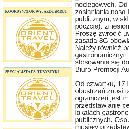
noclegowych. Od 
zasłaniania nosa 
KOORDYNATOR WYJAZDU (MISJI
publicznym, w sk
poczcie), zniesio
Proszę zwrócić uw
zasada 3G obowią
Należy również p
gastronomicznym 
stosowanie się d
Biuro Promocji Aus
SPECJALISTA DS. TURYSTYKI
Od czwartku, 17 
obostrzeń znosi 
ograniczeń jest m
przedstawianie ce
lokalach gastron
publicznych. Oso
musiały przedstaw