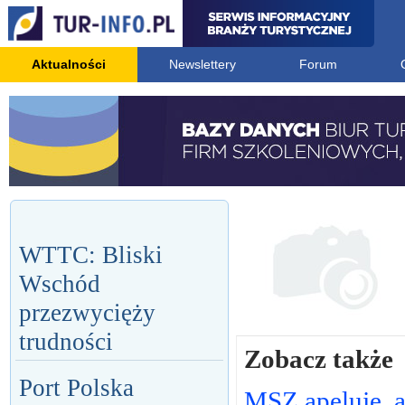
Aktualności
Newslettery
Forum
WTTC: Bliski
Wschód
przezwycięży
trudności
Zobacz także
Port Polska
MSZ apeluje, 