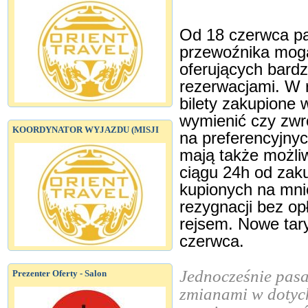
Od 18 czerwca pa
przewoźnika mogą
oferujących bardz
rezerwacjami. W 
bilety zakupione 
wymienić czy zwró
KOORDYNATOR WYJAZDU (MISJI
na preferencyjny
mają także możliw
ciągu 24h od zaku
kupionych na mni
rezygnacji bez op
rejsem. Nowe tar
czerwca.
Jednocześnie pasa
Prezenter Oferty - Salon
zmianami w dotych