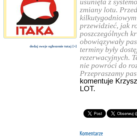
usunięta z system
zmiany lotu. Prze
kilkutygodniowym 
przewidzieć, jak r
poszczególnych kr
obowiązywały pasa
dodaj swoje ogłoszenie tutaj [+]
terminy były dost
rezerwacyjnych. Te
nie powróci do roz
Przepraszamy pas
komentuje Krzysz
LOT.