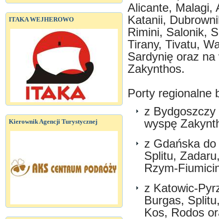
Alicante, Malagi,
Katanii, Dubrownik
ITAKA WEJHEROWO
Rimini, Salonik, Sk
Tirany, Tivatu, W
Sardynię oraz na 
Zakynthos.
Porty regionalne 
z Bydgoszczy 
wyspę Zakynt
Kierownik Agencji Turystycznej
z Gdańska do 
Splitu, Zadaru
Rzym-Fiumicin
z Katowic-Pyrz
Burgas, Splitu
Kos, Rodos or