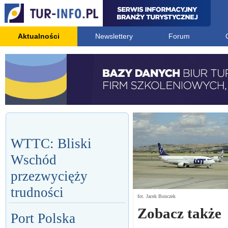
Aktualności
Newslettery
Forum
WTTC: Bliski
Wschód
przezwycięży
trudności
fot. Jacek Bonczek
Zobacz także
Port Polska