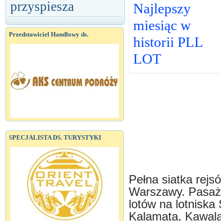
przyspiesza
Najlepszy
miesiąc w
Przedstawiciel Handlowy ds.
historii PLL
LOT
SPECJALISTA DS. TURYSTYKI
Pełna siatka rej
Warszawy. Pasaże
lotów na lotniska
Kalamata, Kawala