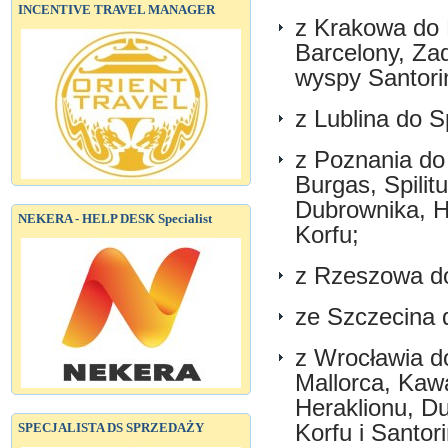
INCENTIVE TRAVEL MANAGER
z Krakowa do 
Barcelony, Zad
wyspy Santorin
z Lublina do S
z Poznania do
Burgas, Spilit
Dubrownika, H
NEKERA - HELP DESK Specialist
Korfu;
z Rzeszowa do
ze Szczecina 
z Wrocławia d
Mallorca, Kawa
Heraklionu, D
SPECJALISTA DS SPRZEDAŻY
Korfu i Santori