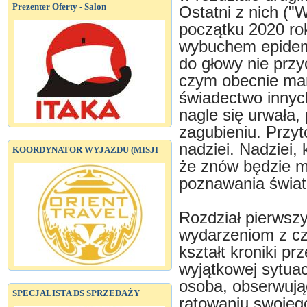
Prezenter Oferty - Salon
Ostatni z nich ("W
początku 2020 ro
wybuchem epidemi
do głowy nie przy
czym obecnie mam
świadectwo innych
nagle się urwała,
zagubieniu. Przy
nadziei. Nadziei,
KOORDYNATOR WYJAZDU (MISJI
że znów będzie m
poznawania świat
Rozdział pierwszy
wydarzeniom z cz
kształt kroniki pr
wyjątkowej sytuac
osoba, obserwują
SPECJALISTA DS SPRZEDAŻY
ratowaniu swojeg