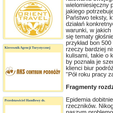
wielomiesięczny 
jakiego potrzebuj
Państwo teksty, kt
działań konkretn
warunki, w jakich
się tematy głośnie
przykład bon 500 
Kierownik Agencji Turystycznej
rzeczy bardziej n
kulisami, takie o
by poznała je sze
klienci biur podr
"Pół roku pracy z
Fragmenty rozdz
Epidemia dobitnie
Przedstawiciel Handlowy ds.
rzeczników. Niko
naszym problemom.