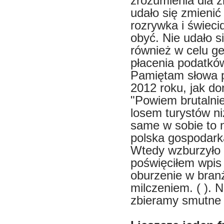
zrozumienia dla z
udało się zmienić
rozrywka i świeci
obyć. Nie udało s
również w celu g
płacenia podatków.
Pamiętam słowa p
2012 roku, jak do
"Powiem brutalnie:
losem turystów ni
same w sobie to n
polska gospodarka
Wtedy wzburzyło m
poświęciłem wpis 
oburzenie w branż
milczeniem. ( ). 
zbieramy smutne ż