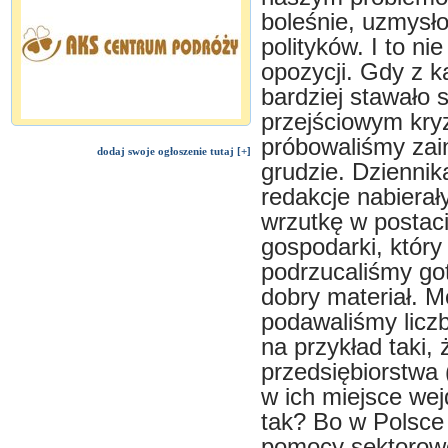
boleśnie, uzmysło
polityków. I to ni
opozycji. Gdy z 
bardziej stawało 
przejściowym kryz
próbowaliśmy zai
dodaj swoje ogłoszenie tutaj [+]
grudzie. Dziennika
redakcje nabiera
wrzutkę w postaci
gospodarki, który
podrzucaliśmy got
dobry materiał. M
podawaliśmy liczb
na przykład taki, 
przedsiębiorstwa 
w ich miejsce we
tak? Bo w Polsce 
pomocy sektorowe