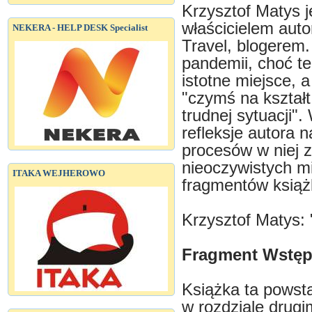
Krzysztof Matys j
właścicielem auto
NEKERA - HELP DESK Specialist
Travel, blogerem.
pandemii, choć te
istotne miejsce, 
"czymś na kształt 
trudnej sytuacji"
refleksje autora n
procesów w niej 
nieoczywistych mi
ITAKA WEJHEROWO
fragmentów książk
Krzysztof Matys:
Fragment Wstęp
Książka ta powsta
w rozdziale drugi