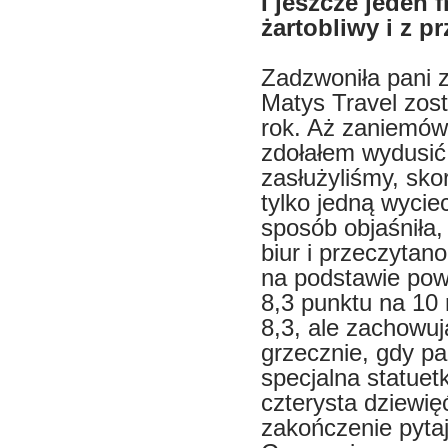
I jeszcze jeden 
żartobliwy i z 
Zadzwoniła pani z
Matys Travel zost
rok. Aż zaniemówi
zdołałem wydusić 
zasłużyliśmy, sko
tylko jedną wyci
sposób objaśniła,
biur i przeczytano
na podstawie pow
8,3 punktu na 10 
8,3, ale zachowuj
grzecznie, gdy pa
specjalna statuet
czterysta dziewię
zakończenie pytaj