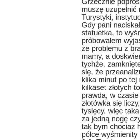
Grzecznie popros
muszę uzupełnić 
Turystyki, instytu
Gdy pani naciskał
statuetka, to wyś
próbowałem wyjaś
że problemu z br
mamy, a doskwie
tychże, zamknięte
się, że przeanaliz
klika minut po te
kilkaset złotych 
prawda, w czasie
złotówka się liczy,
tysięcy, więc taka
za jedną nogę czy
tak bym chociaż h
półce wyśmienity 