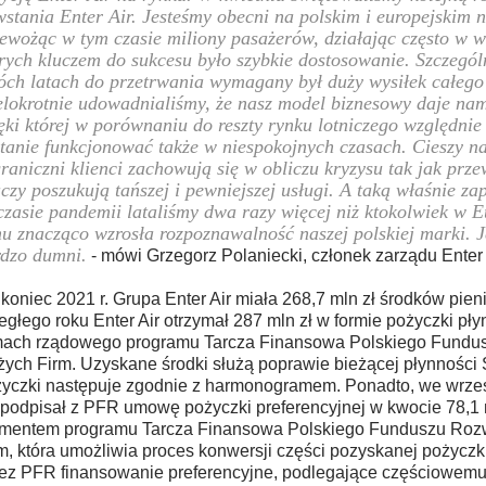
stania Enter Air. Jesteśmy obecni na polskim i europejskim n
ewożąc w tym czasie miliony pasażerów, działając często w 
rych kluczem do sukcesu było szybkie dostosowanie. Szczegól
ch latach do przetrwania wymagany był duży wysiłek całego 
lokrotnie udowadnialiśmy, że nasz model biznesowy daje nam
ęki której w porównaniu do reszty rynku lotniczego względnie
tanie funkcjonować także w niespokojnych czasach. Cieszy na
raniczni klienci zachowują się w obliczu kryzysu tak jak prze
czy poszukują tańszej i pewniejszej usługi. A taką właśnie za
zasie pandemii lataliśmy dwa razy więcej niż ktokolwiek w Eu
u znacząco wzrosła rozpoznawalność naszej polskiej marki. J
dzo dumni.
- mówi Grzegorz Polaniecki, członek zarządu Enter 
koniec 2021 r. Grupa Enter Air miała 268,7 mln zł środków pie
egłego roku Enter Air otrzymał 287 mln zł w formie pożyczki pł
ach rządowego programu Tarcza Finansowa Polskiego Fundu
ych Firm. Uzyskane środki służą poprawie bieżącej płynności S
yczki następuje zgodnie z harmonogramem. Ponadto, we wrześn
 podpisał z PFR umowę pożyczki preferencyjnej w kwocie 78,1 
mentem programu Tarcza Finansowa Polskiego Funduszu Roz
m, która umożliwia proces konwersji części pozyskanej pożycz
ez PFR finansowanie preferencyjne, podlegające częściowemu