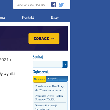
ZAJRZYJ DO NAS NA:
ama
Kontakt
Bazy
2021 r.
ły wyniki
Kategorie
Najnowsze
Przedstawiciel Handlowy
ds. Wyjazdów Grupowych
Prezenter Oferty - Salon
Firmowy ITAKA
Kierownik Agencji
Turystycznej