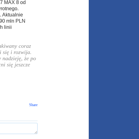
37 MAX 8 od
wrotnego.
 Aktualnie
190 mln PLN
linii
kakiwany coraz
się i rozwija.
 nadzieję, że po
ni się jeszcze
Share