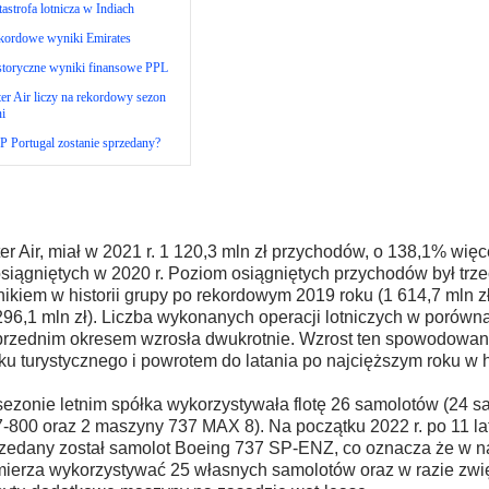
astrofa lotnicza w Indiach
kordowe wyniki Emirates
storyczne wyniki finansowe PPL
er Air liczy na rekordowy sezon
ni
 Portugal zostanie sprzedany?
er Air, miał w 2021 r. 1 120,3 mln zł przychodów, o 138,1% więc
osiągniętych w 2020 r. Poziom osiągniętych przychodów był trz
ikiem w historii grupy po rekordowym 2019 roku (1 614,7 mln zł
296,1 mln zł). Liczba wykonanych operacji lotniczych w porówn
rzednim okresem wzrosła dwukrotnie. Wzrost ten spowodowa
ku turystycznego i powrotem do latania po najcięższym roku w his
ezonie letnim spółka wykorzystywała flotę 26 samolotów (24 s
-800 oraz 2 maszyny 737 MAX 8). Na początku 2022 r. po 11 lat
zedany został samolot Boeing 737 SP-ENZ, co oznacza że w
ierza wykorzystywać 25 własnych samolotów oraz w razie zw