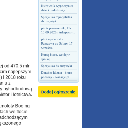
Kierownik wypoczynku
dzieci i młodzieży
Specjalista /Specjalistka
ds. turystyki
pilot- przewodnik, 11-
13.09.2026r. Adrspach-...
pilot wycieczki z
Rzeszowa do Soliny, 17
września
Kupię biuro, wejdę w
spółkę.
ej od 470,5 mln
Specjalista ds. turystyki
ecim najlepszym
Doradca klienta - biuro
) i 2018 roku
podróży - wakacje.pl
aniu z
ny był odbudową
torii lotnictwa.
amoloty Boeing
ach we flocie
 nadchodzącym
iększonego