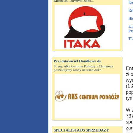
Klienta ds. Turystyki Salon...
Kat
Re
Hi
Ent
let
TAP
Przedstawiciel Handlowy ds.
To my, AKS Centrum Podróży z Chorzowa
Ent
poszukujemy osoby na stanowisko...
zł 
wyn
(1 
pop
ryn
W s
737
spr
zam
SPECJALISTA DS SPRZEDAŻY