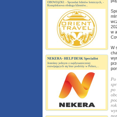
pop
OBOWIĄZKI: - Sprzedaż biletów lotniczych, -
Kompleksowa obsługa klientów...
Spó
mln
wcz
202
w a
Cov
W s
cha
wym
NEKERA - HELP DESK Specialist
prz
Jesteśmy jednym z najdynamiczniej
rozwijających się biur podróży w Polsce,...
por
Po 
spr
po
obo
pod
rok
wyn
poz