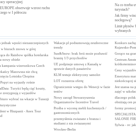
racy
operacyjnej
Na co trzeba u
EUROPE obserwuje wzrost ruchu
turystach?
iczego w I
półroczu
Jak firmy wind
noclegową?
Limit płynów b
wybranych
a jednak wpuści niezaszczepionych
Wakacje.pl podsumowują zeszłoroczne
Konkurs zachę
trendy
Kujawsko-Pom
 w biurach znowu w górę
Sun&Snow: brak ferii może pozbawić
Gorąco na gran
żąca do Rainbow spółka hotelarska
branżę 1/3 przychodów
ła nowy obiekt
Centrum Amst
UE podpisuje umowę z Kanadą w
krótkotermino
 kampania wizerunkowa Czech
sprawie danych pasażerów
Ceny wyjazdó
zkańcy Mazowsza nie chcą
KLM testuje elektryczny samolot
nięcia Lotniska Chopina
Emerytura mar
LOT rozszerza ofertę
niekończącej s
 Popyt na wyjazdy rośnie
Ograniczenie wstępu do Wenecji w fazie
Jest szansa na
lData: Turyści będą ciąć koszty,
testów
zajęć w szkoła
ie zrezygnują z wyjazdów
Nowy zarząd Stowarzyszenia
dlaczego polsk
 biuro wybrać na wkacje w Tunezji
Organizatorów Incentive Travel
obniżają cen p
 turystyczne
Prośba o wycenę mebli kuchennych /
formy promocji
dent w Hiszpanii - Anex Tour
gastronomicznych
SPECJALISTA
nd
przemyslenia zwiazane z branza i
SALONIE FI
studiami z nia zwiazanymi
Sylwia - re: jak
Wrocław-Berlin