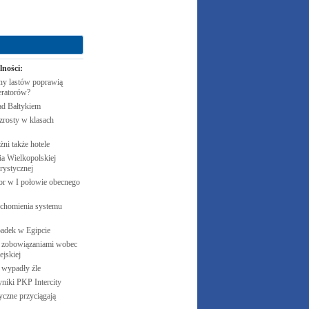
lności:
y lastów poprawią
eratorów?
ad
Bałtykiem
zrosty w klasach
żni także
hotele
 Wielkopolskiej
rystycznej
cor w I połowie obecnego
uchomienia systemu
padek w
Egipcie
 zobowiązaniami wobec
jskiej
e wypadły
źle
yniki PKP
Intercity
czne przyciągają