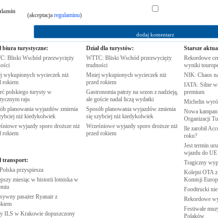
ulamin
(akceptacja
regulaminu
)
ł biura turystyczne:
Dział dla turystów:
Starsze aktua
: Bliski Wschód przezwycięży
WTTC: Bliski Wschód przezwycięży
Rekordowe cen
ości
trudności
wyniki
tourop
j wykupionych wycieczek niż
Mniej wykupionych wycieczek niż
NIK: Chaos n
d
rokiem
przed
rokiem
IATA: Silne w
rć polskiego turysty w
Gastronomia patrzy na sezon z nadzieją,
premium
stycznym
raju
ale goście nadal liczą
wydatki
Michelin wyró
ób planowania wyjazdów zmienia
Sposób planowania wyjazdów zmienia
Nowa kampania
zybciej niż
kiedykolwiek
się szybciej niż
kiedykolwiek
Organizacji
Tu
śniowe wyjazdy sporo droższe niż
Wrześniowe wyjazdy sporo droższe niż
Ile zarobił Ac
d
rokiem
przed
rokiem
roku?
Jest termin ur
wjazdu do
UE
ł transport:
Tragiczny wy
 Polska
przyspiesza
Kolejni OTA z
pszy miesiąc w historii lotniska w
Komisji
Europe
omiu
Foodtrucki ni
sywny pasażer Ryanair z
Rekordowe w
kiem
Festiwale muzy
 ILS w Krakowie dopuszczony
Polaków