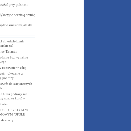
ważać przy polskich
ykacyjne oceniają branżę
ędzie zniesiony, ale dla
ci do odwiedzenia
orskiego?
icy Tajlandii
erdamu bez wynajmu
wego
w ponownie w górę
zeń - pływanie w
ię podróży
 powrót do stacjonarnych
ch
ie biura podróży nie
rzy spadku kursów
 ofert
 DS. TURYSTYKI W
RMOWYM /OPOLE
 sie cieszę