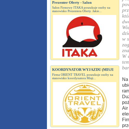
Prezenter Oferty - Salon
pow
Salon Firmowy ITAKA poszukuje osoby na
prz
stanowisko Prezentera Oferty. Jakie...
któ
dwó
Wie
dzi
w s
zag
zna
W c
tem
bar
KOORDYNATOR WYJAZDU (MISJI
Firma ORIENT TRAVEL poszukuje osoby na
stanowisko koordynatora Misji...
Na 
ubi
ram
Duż
poż
Air
ele
Fir
prz