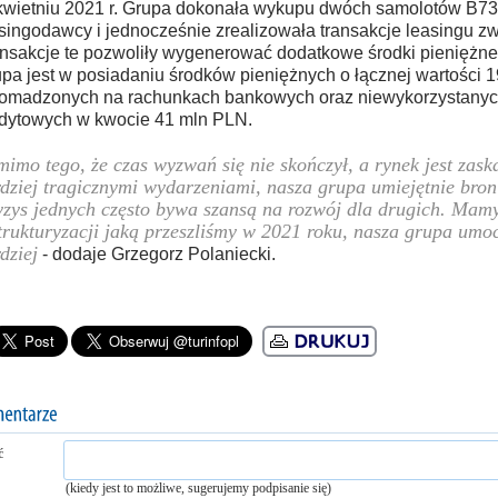
wietniu 2021 r. Grupa dokonała wykupu dwóch samolotów B7
singodawcy i jednocześnie zrealizowała transakcje leasingu z
nsakcje te pozwoliły wygenerować dodatkowe środki pieniężne.
pa jest w posiadaniu środków pieniężnych o łącznej wartości 
omadzonych na rachunkach bankowych oraz niewykorzystanych 
dytowych w kwocie 41 mln PLN.
imo tego, że czas wyzwań się nie skończył, a rynek jest zas
dziej tragicznymi wydarzeniami, nasza grupa umiejętnie broni 
zys jednych często bywa szansą na rozwój dla drugich. Mamy
trukturyzacji jaką przeszliśmy w 2021 roku, nasza grupa umoc
dziej
- dodaje Grzegorz Polaniecki.
ć
(kiedy jest to możliwe, sugerujemy podpisanie się)