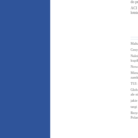
do p
ACI 
lotn
Malt
Ceny
Nale
kupi
Nowa
Mies
zamk
TUI:
Globa
ale n
jakie
targi
Rezy
Pola