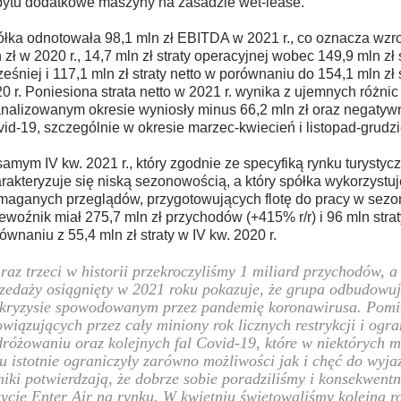
ytu dodatkowe maszyny na zasadzie wet-lease.
łka odnotowała 98,1 mln zł EBITDA w 2021 r., co oznacza wzr
 zł w 2020 r., 14,7 mln zł straty operacyjnej wobec 149,9 mln zł s
eśniej i 117,1 mln zł straty netto w porównaniu do 154,1 mln zł s
0 r. Poniesiona strata netto w 2021 r. wynika z ujemnych różnic
nalizowanym okresie wyniosły minus 66,2 mln zł oraz negaty
id-19, szczególnie w okresie marzec-kwiecień i listopad-grudzi
amym IV kw. 2021 r., który zgodnie ze specyfiką rynku turystyc
rakteryzuje się niską sezonowością, a który spółka wykorzystu
aganych przeglądów, przygotowujących flotę do pracy w sezon
ewoźnik miał 275,7 mln zł przychodów (+415% r/r) i 96 mln strat
ównaniu z 55,4 mln zł straty w IV kw. 2020 r.
raz trzeci w historii przekroczyliśmy 1 miliard przychodów, a 
zedaży osiągnięty w 2021 roku pokazuje, że grupa odbudowuj
 kryzysie spowodowanym przez pandemię koronawirusa. Pom
wiązujących przez cały miniony rok licznych restrykcji i ogr
różowaniu oraz kolejnych fal Covid-19, które w niektórych 
u istotnie ograniczyły zarówno możliwości jak i chęć do wyja
iki potwierdzają, że dobrze sobie poradziliśmy i konsekwen
ycję Enter Air na rynku. W kwietniu świętowaliśmy kolejną r