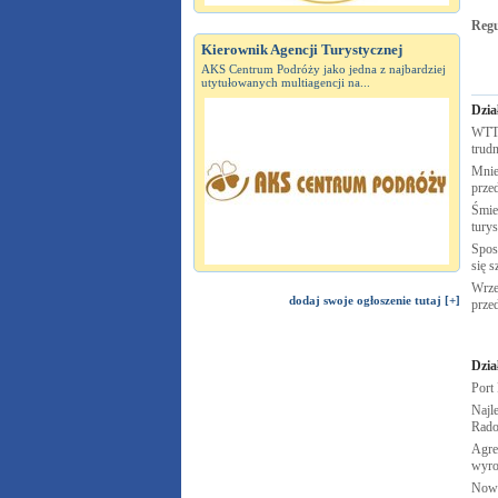
Reg
Kierownik Agencji Turystycznej
AKS Centrum Podróży jako jedna z najbardziej
utytułowanych multiagencji na...
Dzia
WTTC
trudn
Mnie
prze
Śmie
tury
Spos
się s
Wrze
dodaj swoje ogłoszenie tutaj [+]
prze
Dzia
Port
Najle
Rad
Agre
wyro
Nowy