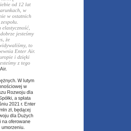
iebie od 12 lat
warunkach, w
nie w ostatnich
zespołu.
 elastyczność,
 dobrze jesteśmy
s, że
widywaliśmy, to
pewnia Enter Air.
ropie i dzięki
esteśmy z tego
Air.
niężnych. W lutym
ynnościowej w
szu Rozwoju dla
półki, a spłata
iu 2021 r. Enter
mln zł, będącej
woju dla Dużych
ki na oferowane
 umorzeniu.