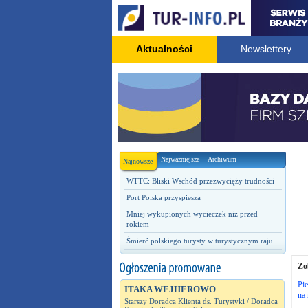
Aktualności
Newslettery
Najważniejsze
Archiwum
Najnowsze
WTTC: Bliski Wschód przezwycięży trudności
Port Polska przyspiesza
Mniej wykupionych wycieczek niż przed
rokiem
Śmierć polskiego turysty w turystycznym raju
Zo
Pie
ITAKA WEJHEROWO
na 
Starszy Doradca Klienta ds. Turystyki / Doradca