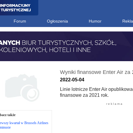
Forum
Ogłoszenia
Humor
Rekl
Wyniki finansowe Enter Air za 
2022-05-04
Linie lotnicze Enter Air opublikowa
finansowe za 2021 rok.
r e k l a m a
bacz także
rwszy kwartał w Brussels Airlines
minusie