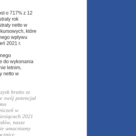
ost o 717% z 12
traty rok
traty netto w
 kursowych, które
wnego wpływu
eń 2021 r.
znego
je do wykonania
ie letnim,
y netto w
zysk brutto ze
e swój potencjał
imo
aniczeń w
miesiącach 2021
zdów, nasze
tnie umacniamy
ocznicę