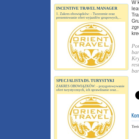
W k
INCENTIVE TRAVEL MANAGER
lea
1. Zakres obowiązków: - Tworzenie oraz
Tra
prezentowanie ofert wyjazdów grupowych,...
Gru
zgr
kre
Pom
bar
Kry
res
bar
SPECJALISTA DS. TURYSTYKI
ZAKRES OBOWIĄZKÓW: - przygotowywanie
ofert turystycznych, ich sprawdzanie oraz...
Treś