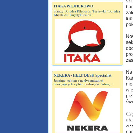
szc
ITAKA WEJHEROWO
bar
Starszy Doradca Klienta ds. Turystyki / Doradca
zal
Klienta ds. Turystyki Salon...
lub
pok
Now
sek
obo
pro
zas
Na 
NEKERA - HELP DESK Specialist
Kam
Jesteśmy jednym z najdynamiczniej
nie
rozwijających się biur podróży w Polsce,...
wie
prz
świ
Czę
nic
że 
nar