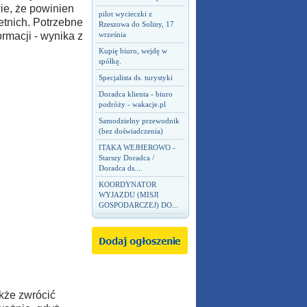
wie, że powinien
pilot wycieczki z
tnich. Potrzebne
Rzeszowa do Soliny, 17
ormacji - wynika z
września
Kupię biuro, wejdę w
spółkę.
Specjalista ds. turystyki
Doradca klienta - biuro
podróży - wakacje.pl
Samodzielny przewodnik
(bez doświadczenia)
ITAKA WEJHEROWO -
Starszy Doradca /
Doradca ds....
KOORDYNATOR
WYJAZDU (MISJI
GOSPODARCZEJ) DO...
akże zwrócić