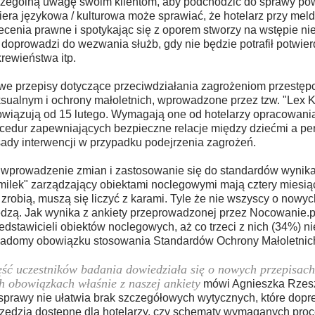
zególną uwagę swoim klientom, aby podchodzić do sprawy po
iera językowa / kulturowa może sprawiać, że hotelarz przy me
ecenia prawne i spotykając się z oporem stworzy na wstępie ni
 doprowadzi do wezwania służb, gdy nie będzie potrafił potwier
rewieństwa itp.
e przepisy dotyczące przeciwdziałania zagrożeniom przestępc
sualnym i ochrony małoletnich, wprowadzone przez tzw. "Lex 
wiązują od 15 lutego. Wymagają one od hotelarzy opracowania
cedur zapewniających bezpieczne relacje między dziećmi a pe
ady interwencji w przypadku podejrzenia zagrożeń.
wprowadzenie zmian i zastosowanie się do standardów wynika
ilek" zarządzający obiektami noclegowymi mają cztery miesiąc
 zrobią, muszą się liczyć z karami. Tyle że nie wszyscy o now
dzą. Jak wynika z ankiety przeprowadzonej przez Nocowanie.p
edstawicieli obiektów noclegowych, aż co trzeci z nich (34%) ni
adomy obowiązku stosowania Standardów Ochrony Małoletnic
ść uczestników badania dowiedziała się o nowych przepisach
h obowiązkach właśnie z naszej ankiety
mówi Agnieszka Rzeszu
sprawy nie ułatwia brak szczegółowych wytycznych, które dop
zędzia dostępne dla hotelarzy, czy schematy wymaganych proc