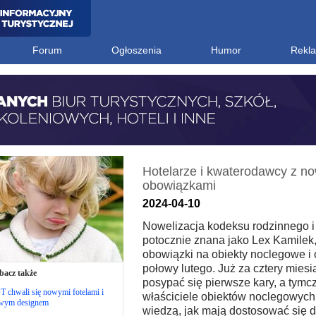
Forum
Ogłoszenia
Humor
Rekl
Hotelarze i kwaterodawcy z n
obowiązkami
2024-04-10
Nowelizacja kodeksu rodzinnego 
potocznie znana jako Lex Kamilek
obowiązki na obiekty noclegowe i
połowy lutego. Już za cztery mies
bacz także
posypać się pierwsze kary, a tym
 chwali się nowymi fotelami i
właściciele obiektów noclegowych
wym designem
wiedzą, jak mają dostosować się 