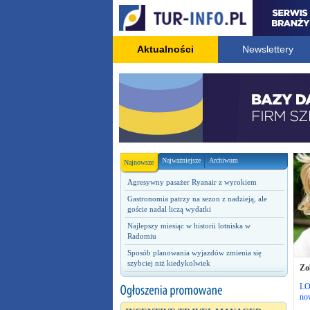
Aktualności
Newslettery
Najważniejsze
Archiwum
Najnowsze
Agresywny pasażer Ryanair z wyrokiem
Gastronomia patrzy na sezon z nadzieją, ale
goście nadal liczą wydatki
Najlepszy miesiąc w historii lotniska w
Radomiu
Sposób planowania wyjazdów zmienia się
szybciej niż kiedykolwiek
Zo
LOT
no