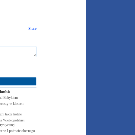
Share
lności:
ad
Bałtykiem
zrosty w klasach
żni także
hotele
 Wielkopolskiej
rystycznej
cor w I połowie obecnego