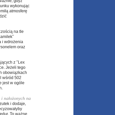
ważnie, gdyż
ldunku wykonując
emiłą atmosferę
dzić
zością na tle
Kamilek"
 i wdrożenia
rsonelem oraz
jących z "Lex
e. Jeżeli tego
ych obowiązkach
l wśród 502
e jest w ogóle
h.
 i nałożonych na
tek i dodaje,
recyzowałyby
edur. To ważne