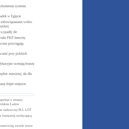
uchomienia systemu
padek w
Egipcie
 zobowiązaniami wobec
jskiej
e wypadły
źle
yniki PKP
Intercity
czne przyciągają
ważać przy polskich
ykacyjne oceniają branżę
ędzie zniesiony, ale dla
aną objęte unijnym
apeluje o zmiany
olskim Ładzie
ie nadzorczej PLL LOT
z kampanią zachęcającą
dsumowują wysoki sezon