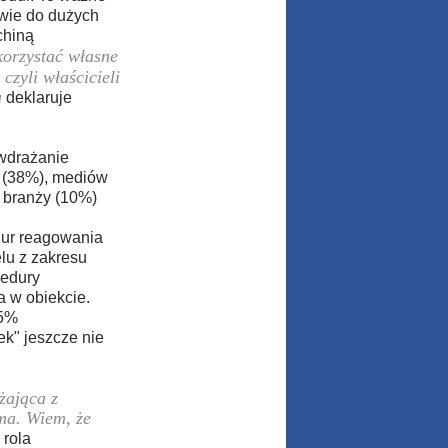
twie do dużych
chiną
orzystać własne
zyli właścicieli
u
deklaruje
 wdrażanie
w (38%), mediów
 branży (10%)
dur reagowania
lu z zakresu
cedury
wa w obiekcie.
75%
ek" jeszcze nie
żająca z
ma. Wiem, że
 rola