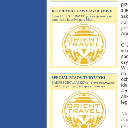
prz
sie
KOORDYNATOR WYJAZDU (MISJI
szk
Firma ORIENT TRAVEL poszukuje osoby na
stanowisko koordynatora Misji...
nar
pon
Agn
Ci 
wła
spo
czy
W g
na 
SPECJALISTA DS. TURYSTYKI
och
ZAKRES OBOWIĄZKÓW: - przygotowywanie
ide
ofert turystycznych, ich sprawdzanie oraz...
Jed
ank
leg
Nie
dzi
pow