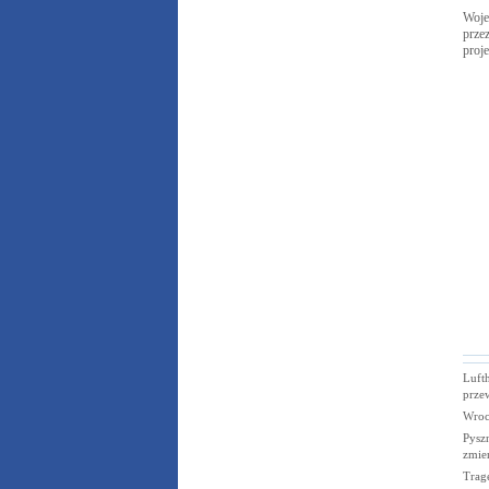
Woje
przez
proj
Lufth
prze
Wrocł
Pyszn
zmien
Trag