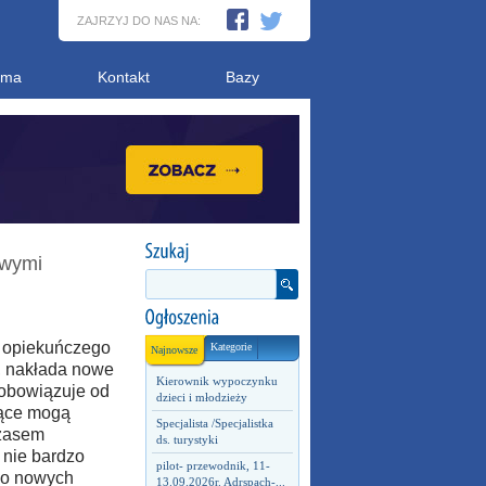
ZAJRZYJ DO NAS NA:
ama
Kontakt
Bazy
owymi
i opiekuńczego
Kategorie
Najnowsze
, nakłada nowe
Kierownik wypoczynku
 obowiązuje od
dzieci i młodzieży
iące mogą
Specjalista /Specjalistka
czasem
ds. turystyki
 nie bardzo
pilot- przewodnik, 11-
do nowych
13.09.2026r. Adrspach-...