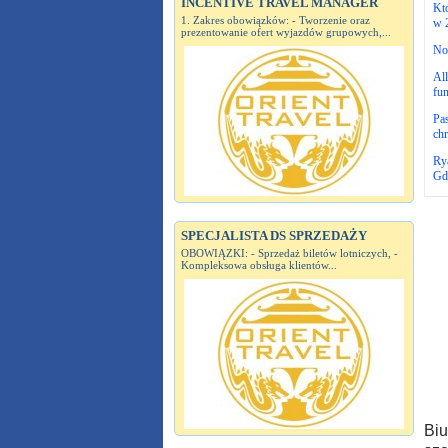
INCENTIVE TRAVEL MANAGER
Kto
1. Zakres obowiązków: - Tworzenie oraz
w 
prezentowanie ofert wyjazdów grupowych,...
No
Al
fun
Pas
chr
Rya
Gd
SPECJALISTA DS SPRZEDAŻY
OBOWIĄZKI: - Sprzedaż biletów lotniczych, -
Kompleksowa obsługa klientów...
Biu