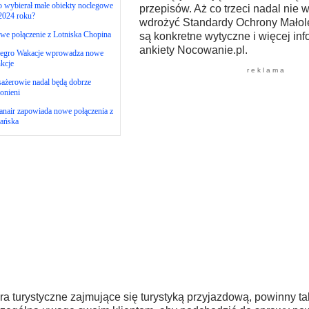
 wybierał małe obiekty noclegowe
przepisów. Aż co trzeci nadal nie 
2024 roku?
wdrożyć Standardy Ochrony Małole
we połączenie z Lotniska Chopina
są konkretne wytyczne i więcej inf
ankiety Nocowanie.pl.
legro Wakacje wprowadza nowe
kcje
r e k l a m a
ażerowie nadal będą dobrze
onieni
nair zapowiada nowe połączenia z
ańska
ra turystyczne zajmujące się turystyką przyjazdową, powinny t