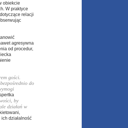
w obiekcie
h. W praktyce
otyczące relacji
obserwując
tanowić
 nawet agresywna
nia od procedur,
ziecka
ienie
rem gości.
 bezpośrednio do
 wymogi
pertka
wości, by
ale działań w
kietowani,
ich działalność