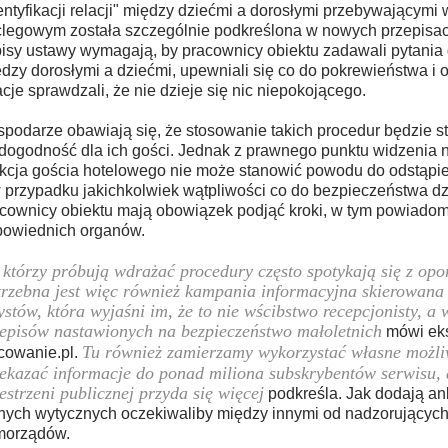
entyfikacji relacji" między dziećmi a dorosłymi przebywającymi 
legowym została szczególnie podkreślona w nowych przepisac
isy ustawy wymagają, by pracownicy obiektu zadawali pytania d
dzy dorosłymi a dziećmi, upewniali się co do pokrewieństwa i 
acje sprawdzali, że nie dzieje się nic niepokojącego.
podarze obawiają się, że stosowanie takich procedur będzie s
dogodność dla ich gości. Jednak z prawnego punktu widzenia
kcja gościa hotelowego nie może stanowić powodu do odstąpie
 przypadku jakichkolwiek wątpliwości co do bezpieczeństwa d
cownicy obiektu mają obowiązek podjąć kroki, w tym powiadom
owiednich organów.
 którzy próbują wdrażać procedury często spotykają się z opo
rzebna jest więc również kampania informacyjna skierowana
ystów, która wyjaśni im, że to nie wścibstwo recepcjonisty, a
episów nastawionych na bezpieczeństwo małoletnich
mówi eks
Tu również zamierzamy wykorzystać własne możli
owanie.pl.
ekazać informacje do ponad miliona subskrybentów serwisu, 
estrzeni publicznej przyda się więcej
podkreśla. Jak dodają an
nych wytycznych oczekiwaliby między innymi od nadzorujących 
morządów.