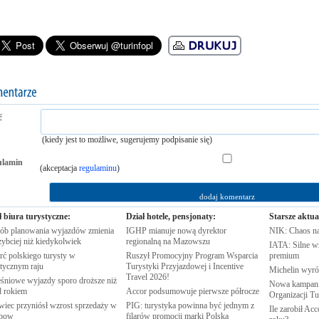
ć
(kiedy jest to możliwe, sugerujemy podpisanie się)
ulamin
(akceptacja
regulaminu
)
ł biura turystyczne:
Dział hotele, pensjonaty:
Starsze aktua
ób planowania wyjazdów zmienia
IGHP mianuje nową dyrektor
NIK: Chaos n
zybciej niż
kiedykolwiek
regionalną na
Mazowszu
IATA: Silne w
rć polskiego turysty w
Ruszył Promocyjny Program Wsparcia
premium
stycznym
raju
Turystyki Przyjazdowej i Incentive
Michelin wyró
Travel
2026!
śniowe wyjazdy sporo droższe niż
Nowa kampania
d
rokiem
Accor podsumowuje pierwsze
półrocze
Organizacji
Tu
wiec przyniósł wzrost sprzedaży w
PIG: turystyka powinna być jednym z
Ile zarobił Ac
nbow
filarów promocji marki
Polska