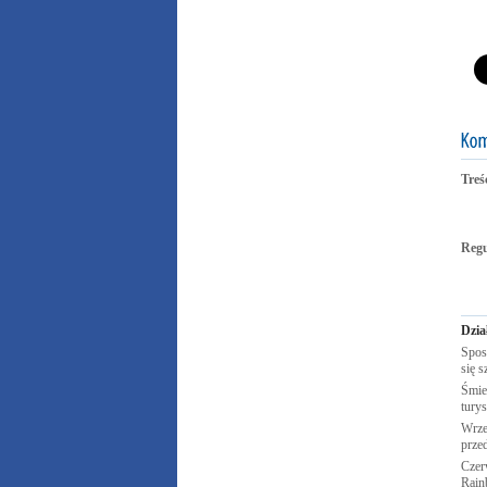
Treś
Reg
Dzia
Spos
się s
Śmie
tury
Wrze
prze
Czer
Rai