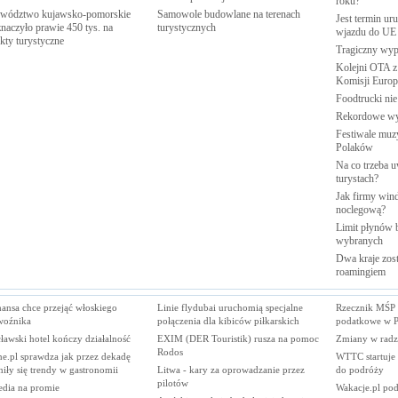
roku?
wództwo kujawsko-pomorskie
Samowole budowlane na terenach
Jest termin ur
naczyło prawie 450 tys. na
turystycznych
wjazdu do
UE
ekty
turystyczne
Tragiczny wy
Kolejni OTA z
Komisji
Europe
Foodtrucki ni
Rekordowe w
Festiwale muzy
Polaków
Na co trzeba u
turystach?
Jak firmy wind
noclegową?
Limit płynów b
wybranych
Dwa kraje zost
roamingiem
ansa chce przejąć włoskiego
Linie flydubai uruchomią specjalne
Rzecznik MŚP 
woźnika
połączenia dla kibiców piłkarskich
podatkowe w P
awski hotel kończy działalność
EXIM (DER Touristik) rusza na pomoc
Zmiany w radz
Rodos
e.pl sprawdza jak przez dekadę
WTTC startuje 
iły się trendy w gastronomii
Litwa - kary za oprowadzanie przez
do podróży
pilotów
edia na promie
Wakacje.pl po