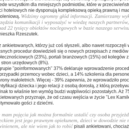
ede wszystkim dla mniejszych podmiotów, które w przeciwieńs
ci hotelowych nie dysponują kompleksową opieką prawną i ma
Widzimy ogromny głód informacji. Zamierzamy wyk
oleniową.
zędzia komunikacji i wyposażyć w wiedzę naszych partnerów, c
ad 22 tysięcy obiektów noclegowych w bazie naszego serwis
ieszka Rzeszutek.
z ankietowanych, którzy już coś słyszeli, albo nawet rozpoczęli
snych procedur dowiedzieli się o nowych przepisach z medió
łecznościowych (23%), portali branżowych (15%) od kolegów z
 stron urzędowych (8%).
rupie "poinformowanych" 37% deklaruje wprowadzenie proce
przypadki przemocy wobec dzieci, a 14% szkolenia dla persone
rony małoletnich. Więcej - 39% zapewnia, że wprowadziło pro
ntyfikacji dziecka i jego relacji z osobą dorosłą, z którą przeby
nak to właśnie ten wymóg budzi wątpliwości pozostałych. Aż 
ietowanych przyznaje, że od czasu wejścia w życie "Lex Kamil
itymowało gości z dziećmi.
 mam pojęcia jak można formalnie ustalić czy osoba przyjeżd
eckiem jest jego prawnym opiekunem, dzieci w dowodzie nie 
inienem, ale nie wiem jak to robić
pisali ankietowani, chociaż