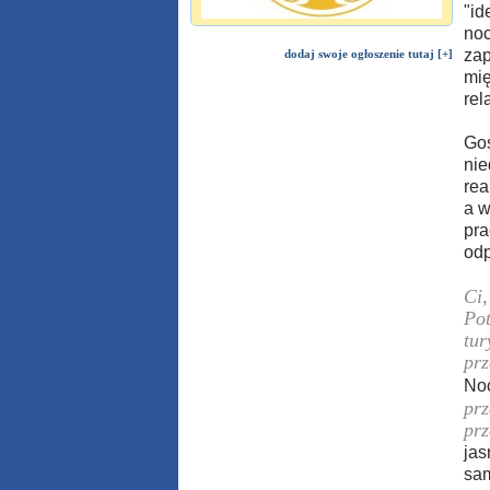
"id
noc
zap
dodaj swoje ogłoszenie tutaj [+]
mię
rel
Gos
nie
rea
a w
pra
odp
Ci,
Pot
tur
prz
Noc
prz
prz
jas
sa