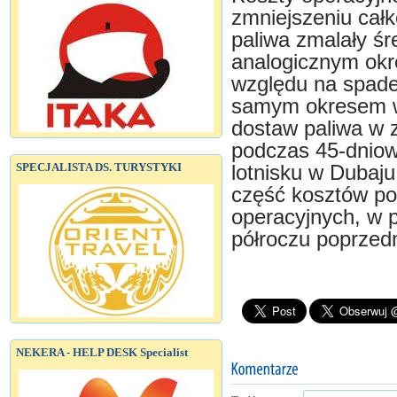
zmniejszeniu cał
paliwa zmalały ś
analogicznym okr
względu na spade
samym okresem w 
dostaw paliwa w 
podczas 45-dniow
SPECJALISTA DS. TURYSTYKI
lotnisku w Dubaju
część kosztów po
operacyjnych, w 
półroczu poprzed
NEKERA - HELP DESK Specialist