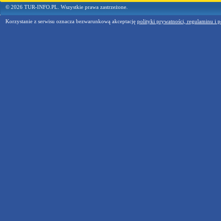
© 2026 TUR-INFO.PL. Wszystkie prawa zastrzeżone.
Korzystanie z serwisu oznacza bezwarunkową akceptację
polityki prywatności, regulaminu i p