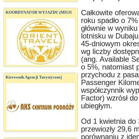
Całkowite oferow
KOORDYNATOR WYJAZDU (MISJI
roku spadło o 7%
głównie w wyniku
lotnisku w Dubaju
45-dniowym okre
wg liczby dostępn
(ang. Available S
o 5%, natomiast 
przychodu z pasa
Kierownik Agencji Turystycznej
Passenger Kilome
współczynnik wyp
Factor) wzrósł d
ubiegłym.
Od 1 kwietnia do 
przewiozły 29,6 
porównaniu z ide