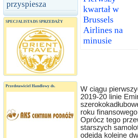
przyspiesza
kwartał w
Brussels
SPECJALISTA DS SPRZEDAŻY
Airlines na
minusie
Przedstawiciel Handlowy ds.
W ciągu pierwszy
2019-20 linie Emi
szerokokadłubowe
roku finansowego 
Oprócz tego przew
starszych samolot
odejdą kolejne dw