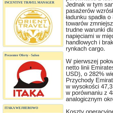
INCENTIVE TRAVEL MANAGER
Jednak w tym sa
pasażerów wzrósł
ładunku spadła o
towarów zmniejszy
trudne warunki d
napięciami w mi
handlowych i brak
rynkach cargo.
Prezenter Oferty - Salon
W pierwszej poło
netto linii Emira
USD), o 282% wię
Przychody Emirat
w wysokości 47,3
w porównaniu z 4
analogicznym okr
ITAKA WEJHEROWO
Koszty operacyjne