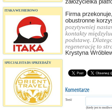
założycielka platf
ITAKA WEJHEROWO
Firma przekonuje
obustronne korzy
pozytywniej nasta
kontakty międzylu
podstawę. Dlateg
regenerację to str
Krystyna Wróble
SPECJALISTA DS SPRZEDAŻY
Treść
(kiedy jest to możliw