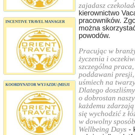
zajadasz czekoladę
kierownictwo Vac
pracowników. Zgod
INCENTIVE TRAVEL MANAGER
można skorzystać
powodów.
Pracując w branży
życzenia i oczeki
szczególna praca, 
poddawani presji
uśmiech na twarzy
KOORDYNATOR WYJAZDU (MISJI
Dlatego doszliśmy
o dobrostan nasz
każdemu zdarzają s
się wychodzić z ł
w dowolny sposób
Wellbeing Days
- 