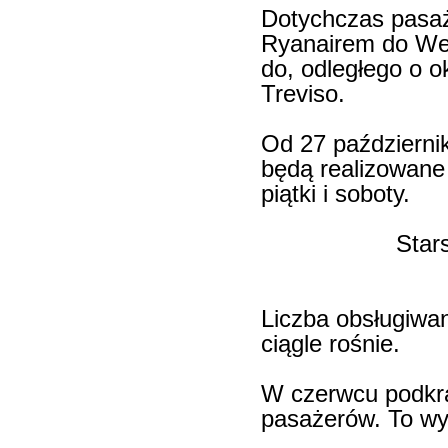
Dotychczas pasaż
Ryanairem do Wene
do, odległego o o
Treviso.
Od 27 październik
będą realizowane 
piątki i soboty.
Star
Liczba obsługiwa
ciągle rośnie.
W czerwcu podkra
pasażerów. To wy