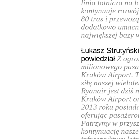
linia lotnicza na
kontynuuje rozwój
80 tras i przewoż
dodatkowo umacni
największej bazy 
Łukasz Strutyński
Z ogro
powiedział
milionowego pasaż
Kraków Airport. T
siłę naszej wielol
Ryanair jest dzi
Kraków Airport o
2013 roku posiada
oferując pasażero
Patrzymy w przys
kontynuację nasze