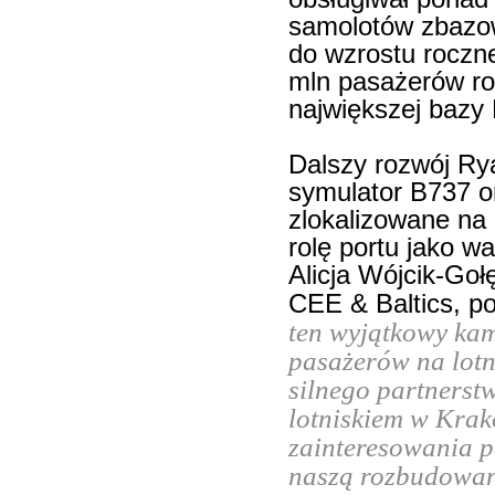
samolotów zbazow
do wzrostu roczn
mln pasażerów ro
największej bazy 
Dalszy rozwój Ry
symulator B737 o
zlokalizowane na 
rolę portu jako w
Alicja Wójcik-Go
CEE & Baltics, p
ten wyjątkowy kam
pasażerów na lotn
silnego partnerstw
lotniskiem w Krak
zainteresowania p
naszą rozbudowaną