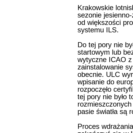
Krakowskie lotnisk
sezonie jesienno
od większości pr
systemu ILS.
Do tej pory nie b
startowym lub be
wytyczne ICAO z 
zainstalowanie sy
obecnie. ULC wyra
wpisanie do euro
rozpoczęło certyf
tej pory nie było 
rozmieszczonych 
pasie światła są
Proces wdrażania 