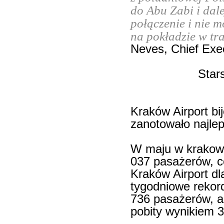
do Abu Zabi i dale
połączenie i nie 
na pokładzie w tra
Neves, Chief Exec
Star
Kraków Airport bi
zanotowało najlep
W maju w krakows
037 pasażerów, co
Kraków Airport d
tygodniowe rekor
736 pasażerów, a j
pobity wynikiem 