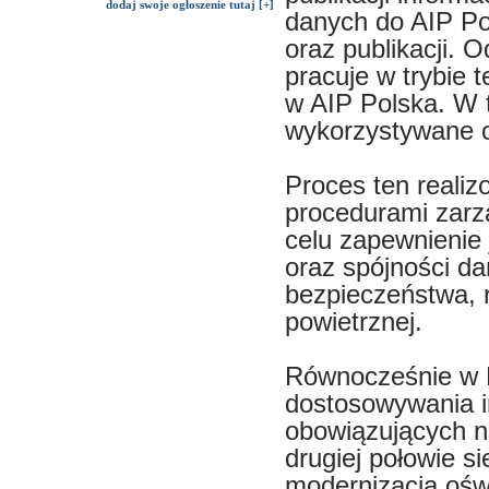
dodaj swoje ogłoszenie tutaj [+]
danych do AIP Pols
oraz publikacji.
pracuje w trybie 
w AIP Polska. W 
wykorzystywane o
Proces ten realiz
procedurami zarzą
celu zapewnienie 
oraz spójności d
bezpieczeństwa, r
powietrznej.
Równocześnie w K
dostosowywania in
obowiązujących n
drugiej połowie s
modernizacją ośw