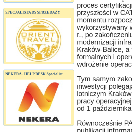
proces certyfikac
przyszłości w CAT 
SPECJALISTA DS SPRZEDAŻY
momentu rozpoczę
wykorzystywany w
r., po zakończeni
modernizacji infr
Kraków-Balice, a
formalnych i oper
wdrożenie operac
NEKERA - HELP DESK Specialist
Tym samym zakońc
inwestycji poleg
lotniczym Kraków
pracy operacyjne
od 1 października
Równocześnie PA
publikacji informa