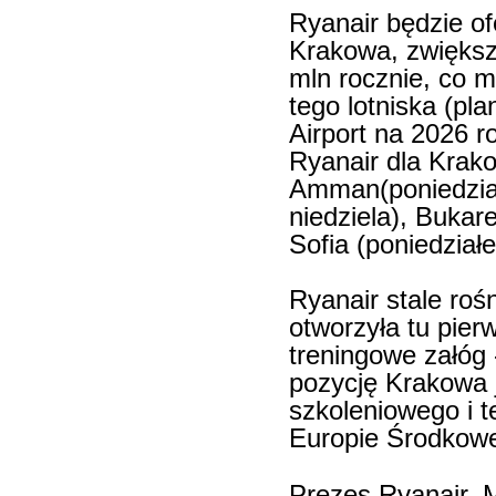
Ryanair będzie of
Krakowa, zwiększ
mln rocznie, co 
tego lotniska (p
Airport na 2026 r
Ryanair dla Krak
Amman(poniedział
niedziela), Bukare
Sofia (poniedziałe
Ryanair stale roś
otworzyła tu pie
treningowe załóg
pozycję Krakowa 
szkoleniowego i t
Europie Środkowe
Prezes Ryanair, M