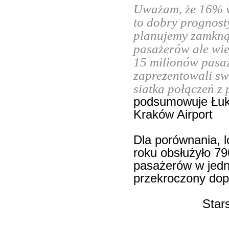
Uważam, że 16% w
to dobry prognosty
planujemy zamkną
pasażerów ale wie
15 milionów pasaż
zaprezentowali sw
siatka połączeń z 
podsumowuje Łuka
Kraków Airport
Dla porównania, l
roku obsłużyło 7
pasażerów w jedn
przekroczony dop
Star