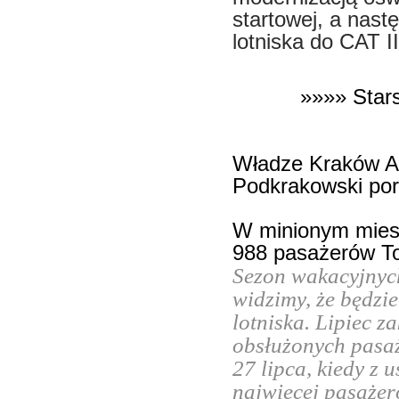
startowej, a nast
lotniska do CAT II
»»»» Star
Władze Kraków Air
Podkrakowski port
W minionym miesi
988 pasażerów To
Sezon wakacyjnych
widzimy, że będzi
lotniska. Lipiec 
obsłużonych pasaż
27 lipca, kiedy z 
najwięcej pasażeró