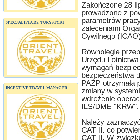
Zakończone 28 li
prowadzone z pow
parametrów pracy
SPECJALISTA DS. TURYSTYKI
zaleceniami Orga
Cywilnego (ICAO)
Równolegle prze
Urzędu Lotnictwa
wymagań bezpiec
bezpieczeństwa dl
PAŻP otrzymała 
INCENTIVE TRAVEL MANAGER
zmiany w systemi
wdrożenie operac
ILS/DME "KRW".
Należy zaznaczyć
CAT II, co potwie
CAT II. W związk