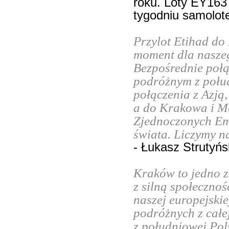
roku. Loty EY163
tygodniu samolot
Przylot Etihad do
moment dla naszeg
Bezpośrednie poł
podróżnym z połu
połączenia z Azją,
a do Krakowa i Ma
Zjednoczonych Em
świata. Liczymy n
- Łukasz Strutyńs
Kraków to jedno z
z silną społeczno
naszej europejskie
podróżnych z całe
z południowej Pol