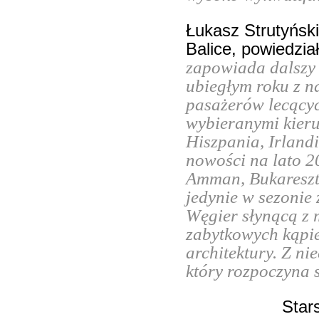
Łukasz Strutyńsk
Balice, powiedzia
zapowiada dalszy 
ubiegłym roku z n
pasażerów lecącyc
wybieranymi kieru
Hiszpania, Irlandi
nowości na lato 
Amman, Bukareszt 
jedynie w sezonie 
Węgier słynącą z
zabytkowych kąpie
architektury. Z ni
który rozpoczyna s
Star