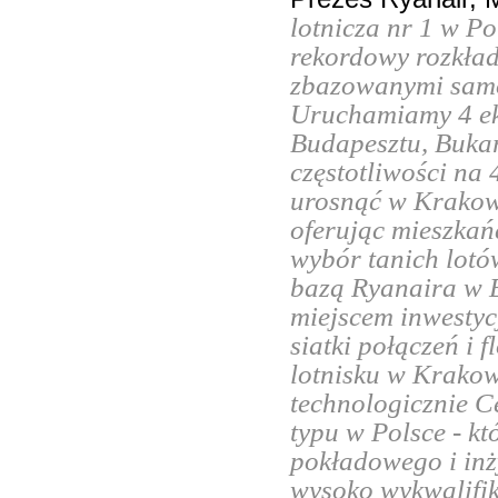
lotnicza nr 1 w Po
rekordowy rozkład
zbazowanymi samo
Uruchamiamy 4 ek
Budapesztu, Bukare
częstotliwości na
urosnąć w Krakow
oferując mieszka
wybór tanich lotów
bazą Ryanaira w 
miejscem inwestyc
siatki połączeń i 
lotnisku w Krako
technologicznie C
typu w Polsce - któ
pokładowego i inż
wysoko wykwalifi