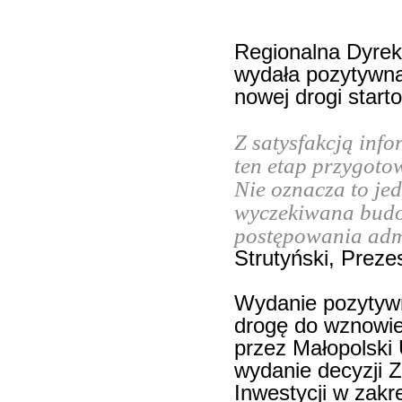
Regionalna Dyrek
wydała pozytywną
nowej drogi start
Z satysfakcją inf
ten etap przygoto
Nie oznacza to jed
wyczekiwana budo
postępowania adm
Strutyński, Preze
Wydanie pozytywn
drogę do wznowi
przez Małopolski
wydanie decyzji Z
Inwestycji w zakr