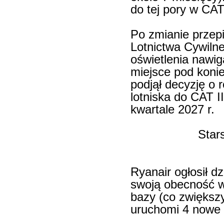
do tej pory w CAT
Po zmianie przep
Lotnictwa Cywil
oświetlenia nawig
miejsce pod koni
podjął decyzję o 
lotniska do CAT I
kwartale 2027 r.
Star
Ryanair ogłosił d
swoją obecność w
bazy (co zwiększ
uruchomi 4 nowe 