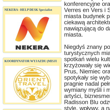
konferencyjne ora
Verres en Vers i
NEKERA - HELP DESK Specialist
miasta budynek p
ciekawą architekt
nawiązującą do d
miasta.
Niegdyś znany por
turystycznych mi
spotkań wielu kul
KOORDYNATOR WYJAZDU (MISJI
krzyżowały się wi
Prus, Niemiec ora
spotykały się wyb
pragnie nadal peł
wymiany myśli i m
artyści, biznesmen
Radisson Blu odzw
style, wpływy, a 