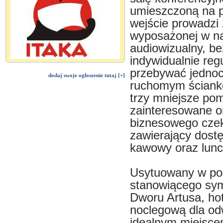
umieszczoną na p
wejście prowadzi 
wyposażonej w na
audiowizualny, b
indywidualnie reg
przebywać jednoc
dodaj swoje ogłoszenie tutaj [+]
ruchomym ścianko
trzy mniejsze po
zainteresowane or
biznesowego czeka
zawierający dostę
kawowy oraz lunc
Usytuowany w pob
stanowiącego sym
Dworu Artusa, hot
noclegową dla od
idealnym miejsce