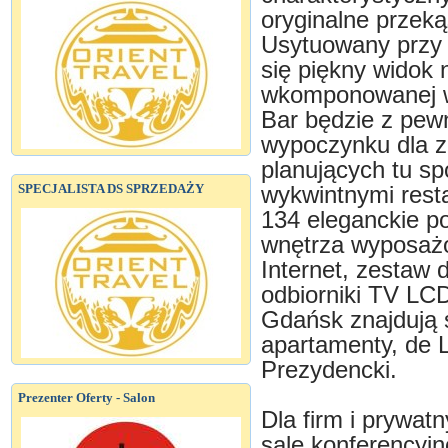
oryginalne przeką
Usytuowany przy 
się piękny widok 
wkomponowanej w
Bar będzie z pew
wypoczynku dla z
planujących tu s
SPECJALISTA DS SPRZEDAŻY
wykwintnymi resta
134 eleganckie p
wnętrza wyposaż
Internet, zestaw d
odbiorniki TV LCD
Gdańsk znajdują 
apartamenty, de 
Prezydencki.
Prezenter Oferty - Salon
Dla firm i prywa
salę konferencyj