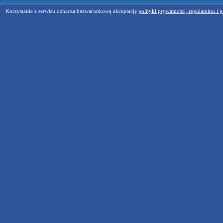
Korzystanie z serwisu oznacza bezwarunkową akceptację
polityki prywatności, regulaminu i p