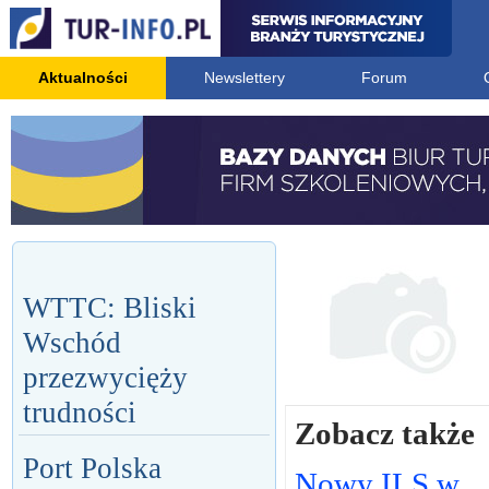
Aktualności
Newslettery
Forum
WTTC: Bliski
Wschód
przezwycięży
trudności
Zobacz także
Port Polska
Nowy ILS w