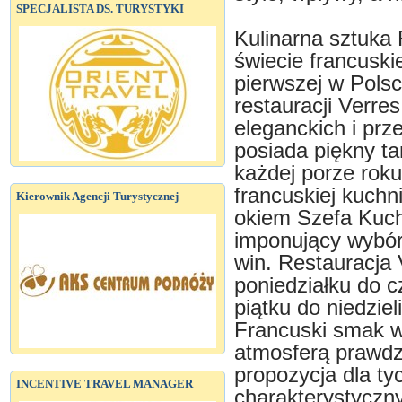
SPECJALISTA DS. TURYSTYKI
Kulinarna sztuka 
świecie francuskie
pierwszej w Polsc
restauracji Verr
eleganckich i prz
posiada piękny t
każdej porze roku
francuskiej kuch
Kierownik Agencji Turystycznej
okiem Szefa Kuch
imponujący wybór
win. Restauracja 
poniedziałku do c
piątku do niedzie
Francuski smak w
atmosferą prawdz
propozycja dla ty
INCENTIVE TRAVEL MANAGER
charakterystyczn