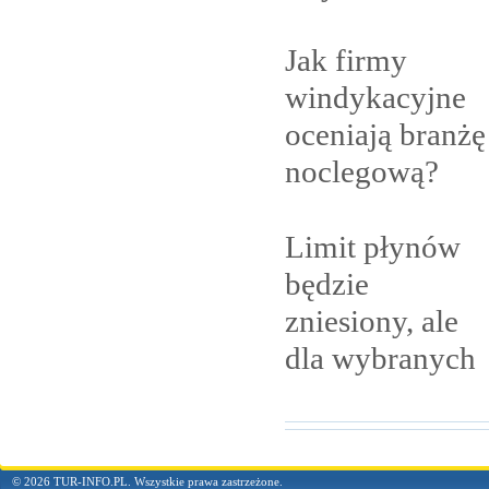
Jak firmy
windykacyjne
oceniają branżę
noclegową?
Limit płynów
będzie
zniesiony, ale
dla
wybranych
© 2026 TUR-INFO.PL. Wszystkie prawa zastrzeżone.