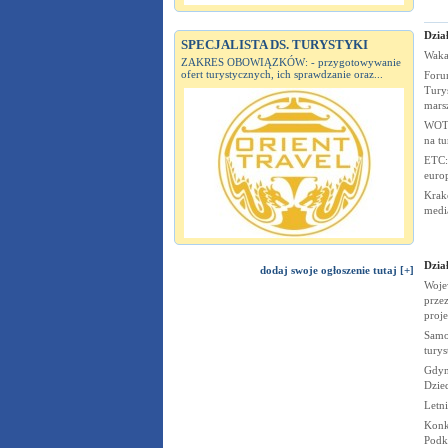
Dział
SPECJALISTA DS. TURYSTYKI
Waka
ZAKRES OBOWIĄZKÓW: - przygotowywanie
ofert turystycznych, ich sprawdzanie oraz...
Foru
Tury
mars
WOT 
na t
ETC:
euro
Krak
medi
Dział
dodaj swoje ogłoszenie tutaj [+]
Woje
przez
proj
Samo
tury
Gdyn
Dzie
Letn
Konk
Podk