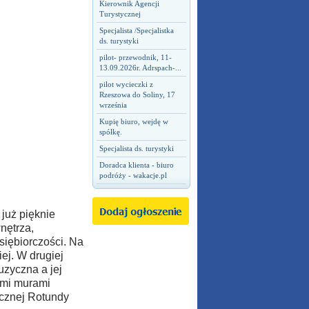
Kierownik Agencji
Turystycznej
Specjalista /Specjalistka
ds. turystyki
pilot- przewodnik, 11-
13.09.2026r. Adrspach-...
pilot wycieczki z
Rzeszowa do Soliny, 17
września
Kupię biuro, wejdę w
spółkę.
Specjalista ds. turystyki
Doradca klienta - biuro
podróży - wakacje.pl
już pięknie
nętrza,
siębiorczości. Na
ej. W drugiej
zyczna a jej
ymi murami
ecznej Rotundy