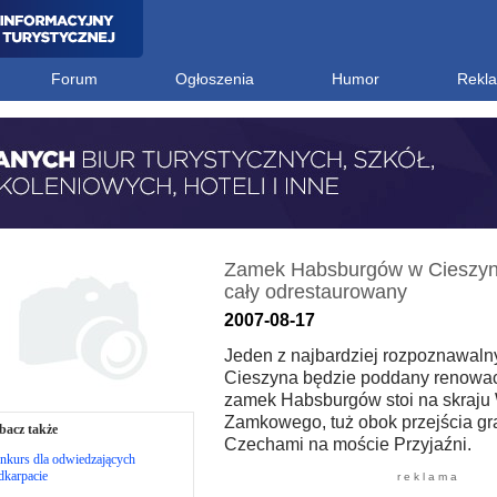
Forum
Ogłoszenia
Humor
Rekl
Zamek Habsburgów w Cieszyni
cały odrestaurowany
2007-08-17
Jeden z najbardziej rozpoznawal
Cieszyna będzie poddany renowac
zamek Habsburgów stoi na skraju
Zamkowego, tuż obok przejścia gr
bacz także
Czechami na moście Przyjaźni.
nkurs dla odwiedzających
dkarpacie
r e k l a m a