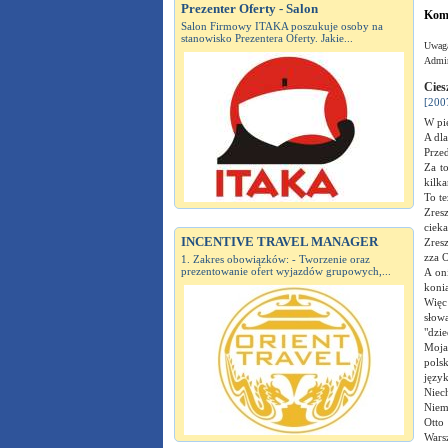
Prezenter Oferty - Salon
Kome
Salon Firmowy ITAKA poszukuje osoby na
stanowisko Prezentera Oferty. Jakie...
Uwaga
Admin
Cies
[200
W pie
A dla
Przed
Za t
kilka
To te
Zresz
cieka
INCENTIVE TRAVEL MANAGER
Zresz
zza O
1. Zakres obowiązków: - Tworzenie oraz
prezentowanie ofert wyjazdów grupowych,...
A on
konia
Więc
słow
"dzie
Moja 
pols
język
Niec
Niemc
Otto
Warsz