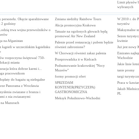
Limit płynów bę
wybranych
k personelu. Okęcie sparaliżowane
Zmiana siedziby Rainbow Tours
W 2010 r. do P
z 2 godziny
turystów
Akcja promocyjna Krakowa
Łodzią trwa wojna przewoźników o
Maksymalne st
Tatuaże na ogolonych głowach będą
żerów
promować Air New Zealand
Sezon turystyc
a na Afganistan
kwitnie
Palenie przed restauracją i pubem będzie
 kąpieli w szczecińskim kąpielisku
również zabronione?
Już jest nowy 
e
W Chorwacji również zakaz palenia
Emirates najle
ów rozpoczyna świętować 750-
Wschodzie
Przeprowadzka it w Kielcach
 lokacji miasta
Jakie linie lotn
Podsumowanie krakowskiej "Nocy
uracja która dobrze karmi i...
Muzeów"
tanie promy
ga pracownikom
formy promocji ofert
targi turystycz
opłaty do bagażu są nielegalne
SPRZEDAM
Praca w kawiar
urze Panorama z Wrocławia
KONTENER(PRZYCZEPA)
Jakub Mielnicz
yslenia zwiazane z branza i
GASTRONOMICZNA
PL
ami z nia zwiazanymi
Meksyk Południowo-Wschodni
e na Mazurach