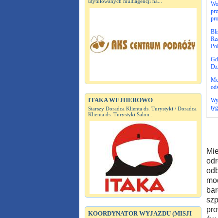
utytułowanych multiagencji na...
Wo
prz
pro
Bl
Rz
Pol
Gd
Dz
Me
ods
ITAKA WEJHEROWO
Wyj
ty
Starszy Doradca Klienta ds. Turystyki / Doradca
Klienta ds. Turystyki Salon...
Mie
odr
odb
mod
bar
szp
pro
KOORDYNATOR WYJAZDU (MISJI