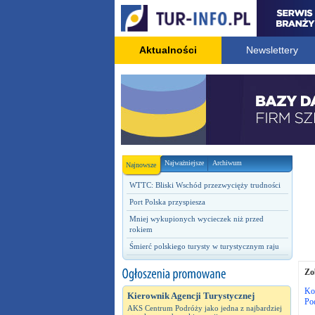
Aktualności
Newslettery
Najważniejsze
Archiwum
Najnowsze
WTTC: Bliski Wschód przezwycięży trudności
Port Polska przyspiesza
Mniej wykupionych wycieczek niż przed
rokiem
Śmierć polskiego turysty w turystycznym raju
Zo
Ko
Kierownik Agencji Turystycznej
Po
AKS Centrum Podróży jako jedna z najbardziej