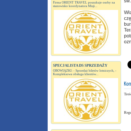
św.
Firma ORIENT TRAVEL poszukuje osoby na
stanowisko koordynatora Misji...
Wła
czę
bur
Ter
pot
ozn
SPECJALISTA DS SPRZEDAŻY
OBOWIĄZKI: - Sprzedaż biletów lotniczych, -
Kompleksowa obsługa klientów...
Treś
Reg