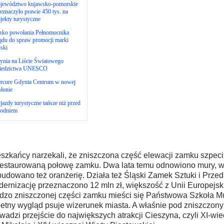
jewództwo kujawsko-pomorskie
eznaczyło prawie 450 tys. na
jekty turystyczne
isko powołania Pełnomocnika
ądu do spraw promocji marki
ski
ynia na Liście Światowego
iedzictwa UNESCO
rcure Gdynia Centrum w nowej
łonie
azdy turystyczne tańsze niż przed
godniem
szkańcy narzekali, że zniszczona część elewacji zamku szpeci 
estaurowaną połowę zamku. Dwa lata temu odnowiono mury, w
udowano też oranżerię. Działa też Śląski Zamek Sztuki i Przed
ernizację przeznaczono 12 mln zł, większość z Unii Europejski
dzo zniszczonej części zamku mieści się Państwowa Szkoła Mu
etny wygląd psuje wizerunek miasta. A właśnie pod zniszczon
wadzi przejście do największych atrakcji Cieszyna, czyli XI-wi