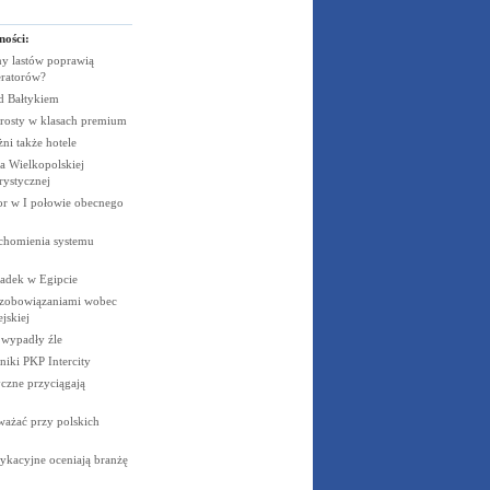
ności:
y lastów poprawią
eratorów?
ad
Bałtykiem
rosty w klasach
premium
żni także
hotele
 Wielkopolskiej
rystycznej
cor w I połowie obecnego
uchomienia systemu
padek w
Egipcie
 zobowiązaniami wobec
jskiej
e wypadły
źle
niki PKP
Intercity
czne przyciągają
ważać przy polskich
ykacyjne oceniają branżę