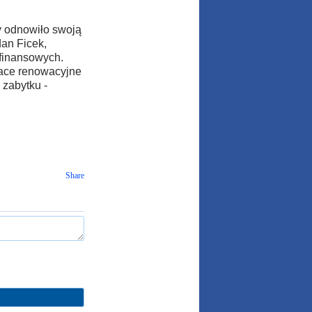
y odnowiło swoją
an Ficek,
 finansowych.
Prace renowacyjne
 zabytku -
Share