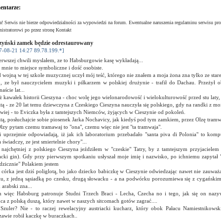
ntarze:
! Serwis nie bierze odpowiedzialności za wypowiedzi na forum. Ewentualne naruszenia regulaminu serwisu pro
istratorowi po przez stronę Kontakt
zyński zamek będzie odrestaurowany
7-08-21 14:27 89.78.199.*]
rwszej chwili myslałem, ze to Habsburgowie kasę wykładają...
 mnie to miejsce symboliczne i dość osobiste.
 wojną w tej szkole muzycznej uczył mój teść, którego nie znałem a moja żona zna tylko ze stare
o, ze był nauczycielem muzyki i piłkarzem w polskiej drużynie - trafił do Dachau. Przeżył 
naście lat...
ż kawałek historii Cieszyna - choc wolę jego wielonarodowość i wielokulturowość przed stu laty, 
tą - ze 20 lat temu dziewczyna z Czeskiego Cieszyna nauczyła się polskiego, gdy na randki z m
wiej - to Eviczka była z tamtejszych Niemców, żyjących w Cieszynie od pokoleń.
tą, posłuchajcie sobie piosenek Jarka Nochavicy, jak kiedyś pod tym zamkiem, przez Olzę tramwa
lzy pytam czemu tramawaj to "ona", czemu więc nie jest "ta tramwaja".
i uprzejmie odpowiadają, iż jak ich laboratorium przebadało "santa piva di Polonia" to komp
 świadczy, ze jest smiertelnie chory"...
 najchętniej z polskiego Cieszyna jeździłem w "czeskie" Tatry, by z tamtejszym przyjacielem 
acki gin). Gdy przy pierwszym spotkaniu usłyszał moje imię i nazwisko, po ichniemu zapytał "
dzicznie" Polakiem jestem
córka jest dziś poliglotą, bo jako dziecko babiczkę w Cieszynie odwiedzając nawet nie zauważa
ku, z jedną sąsiadką po czesku, drugą słowacku - a na podwórku porozumiewa się z cygańskim
 arabski zna...
h więc Habsburg patronuje Studni Trzech Braci - Lecha, Czecha no i tego, jak się on na
a z polską duszą, który nawet w naszych sitcomach gotów zagrać....
 Szuler? Nie - to raczej rewelacyjny austriacki kucharz, który obok Pałacu Namiestnikows
awie robił kaczkę w buraczkach..