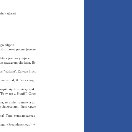
simy zgłaszać
go zdjęcia.
obóz, nawet potem jeszcze
która jest fascynujaca.
oim szwagrem chodziła. By
j "jeździła". Zawsze braci
uter uznał, iż "mocz tego
napić się borovicky (taki
To ty też z Pragi?". Choć
ła, ze u niej rozmawia po
i dzieciakami. Dzis nawet
zywa? Tego sympatycznego
kiego (Prezydenckiego) w