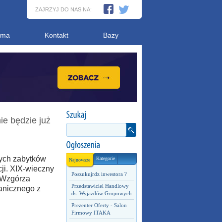
ZAJRZYJ DO NAS NA:
ama
Kontakt
Bazy
e będzie już
nych zabytków
Kategorie
Najnowsze
ji. XIX-wieczny
Poszukujrdz inwestora ?
 Wzgórza
Przedstawiciel Handlowy
anicznego z
ds. Wyjazdów Grupowych
Prezenter Oferty - Salon
Firmowy ITAKA