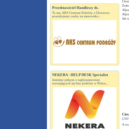
Ciesz
Żede
Przedstawiciel Handlowy ds.
Aljos
To my, AKS Centrum Podróży z Chorzowa
Aljos
poszukujemy osoby na stanowisko...
Jak t
NEKERA - HELP DESK Specialist
Jesteśmy jednym z najdynamiczniej
rozwijających się biur podróży w Polsce,...
Cies
[200
A wy