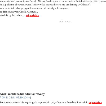
yn powinien "zaadoptować" prof. Aljoszę Awdiejewa z Uniwersytetu Jagiellońskiego, który przeds
m, z polskim obywatelstwem, który tylko przypadkowo nie urodził się w Odessie"
za - no to też tylko przypadkiem nie urodziłeś się w Cieszynie...
za Habsburg von Czeski Cieszyn....
o ładnie by brzmiało...
odpowiedz »
r e k l a m a
zyński zamek będzie odrestaurowany
7-08-21 22:41 85.19.204.*]
konawcom znowu nie zapłacą jak poprzednio przy Centrum Przedsiębiorczości
odpowiedz »