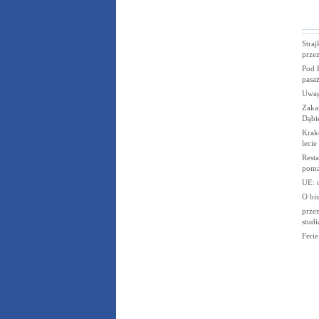
Straj
prze
Pod 
pasa
Uwag
Zakaz
Dąbi
Krak
lecie
Resta
poma
UE: d
O bi
przem
studi
Feri