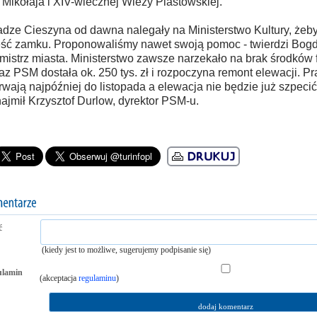
 Mikołaja i XIV-wiecznej Wieży Piastowskiej.
dze Cieszyna od dawna nalegały na Ministerstwo Kultury, żeb
ść zamku. Proponowaliśmy nawet swoją pomoc - twierdzi Bogd
mistrz miasta. Ministerstwo zawsze narzekało na brak środków
az PSM dostała ok. 250 tys. zł i rozpoczyna remont elewacji. 
rwają najpóźniej do listopada a elewacja nie będzie już szpecić
ajmił Krzysztof Durlow, dyrektor PSM-u.
ć
(kiedy jest to możliwe, sugerujemy podpisanie się)
ulamin
(akceptacja
regulaminu
)