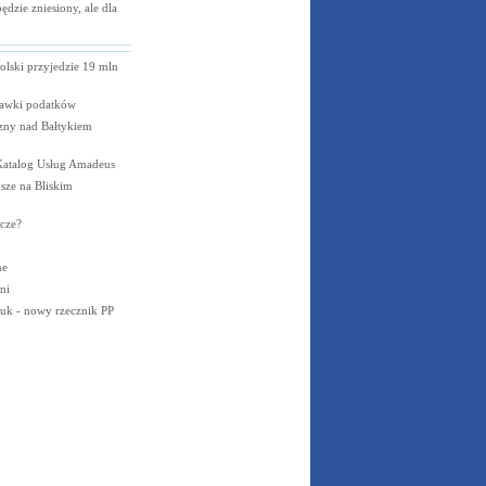
dzie zniesiony, ale dla
olski przyjedzie 19 mln
awki podatków
zny nad Bałtykiem
Katalog Usług Amadeus
psze na Bliskim
icze?
ne
ni
uk - nowy rzecznik PP