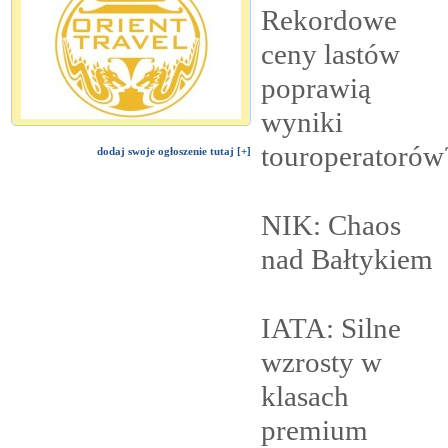
Rekordowe
ceny lastów
poprawią
wyniki
touroperatorów
dodaj swoje ogłoszenie tutaj [+]
NIK: Chaos
nad
Bałtykiem
IATA: Silne
wzrosty w
klasach
premium