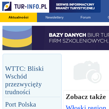
Aktualności
Newslettery
Forum
WTTC: Bliski
Wschód
przezwycięży
trudności
Zobacz także
Port Polska
Włoski region