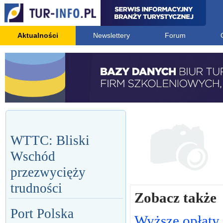
Aktualności
Newslettery
Forum
WTTC: Bliski
Wschód
przezwycięży
trudności
Zobacz także
Port Polska
Wyższe opłaty