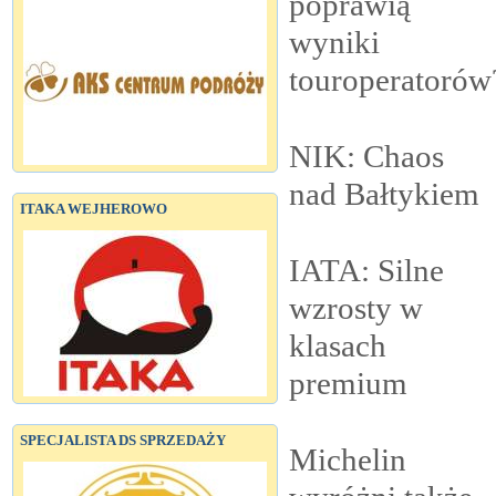
poprawią
wyniki
touroperatorów
NIK: Chaos
nad
Bałtykiem
ITAKA WEJHEROWO
IATA: Silne
wzrosty w
klasach
premium
SPECJALISTA DS SPRZEDAŻY
Michelin