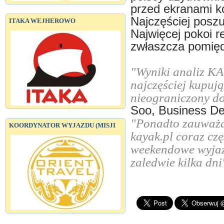
przed ekranami k
Najczęściej posz
ITAKA WEJHEROWO
Najwięcej pokoi r
zwłaszcza pomięd
"Wyniki analiz KA
najczęściej kupują
nieograniczony d
Soo, Business De
"Ponadto zauważam
KOORDYNATOR WYJAZDU (MISJI
kayak.pl coraz czę
weekendowe wyjaz
zaledwie kilka dni