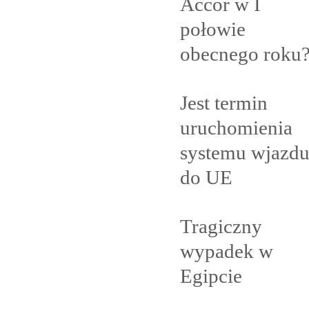
Accor w I
połowie
obecnego
roku
Jest termin
uruchomienia
systemu wjazd
do
UE
Tragiczny
wypadek w
Egipcie