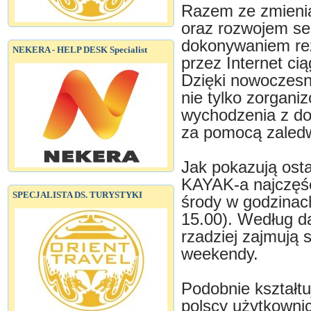
Razem ze zmieni
oraz rozwojem sek
dokonywaniem reze
NEKERA - HELP DESK Specialist
przez Internet ci
Dzięki nowoczesn
nie tylko zorgani
wychodzenia z dom
za pomocą zaledwi
Jak pokazują osta
KAYAK-a najczęści
SPECJALISTA DS. TURYSTYKI
środy w godzinac
15.00). Według d
rzadziej zajmują 
weekendy.
Podobnie kształtu
polscy użytkownic