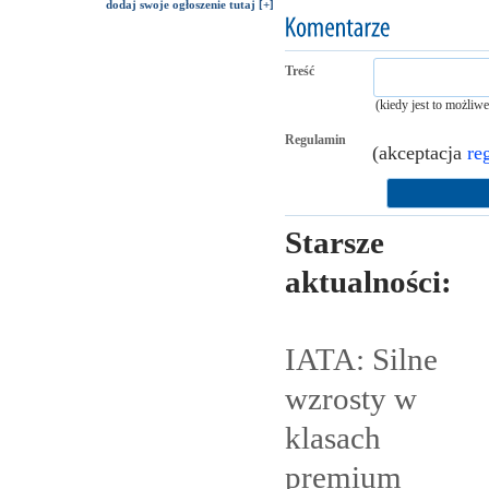
dodaj swoje ogłoszenie tutaj [+]
Treść
(kiedy jest to możliw
Regulamin
(akceptacja
re
Starsze
aktualności:
IATA: Silne
wzrosty w
klasach
premium