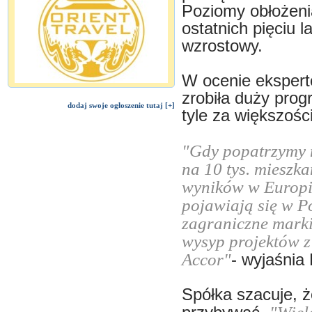
Poziomy obłożeni
ostatnich pięciu l
wzrostowy.
W ocenie ekspert
zrobiła duży progr
dodaj swoje ogłoszenie tutaj [+]
tyle za większośc
"Gdy popatrzymy n
na 10 tys. mieszk
wyników w Europie
pojawiają się w P
zagraniczne marki
wysyp projektów z 
Accor"
- wyjaśnia
Spółka szacuje, 