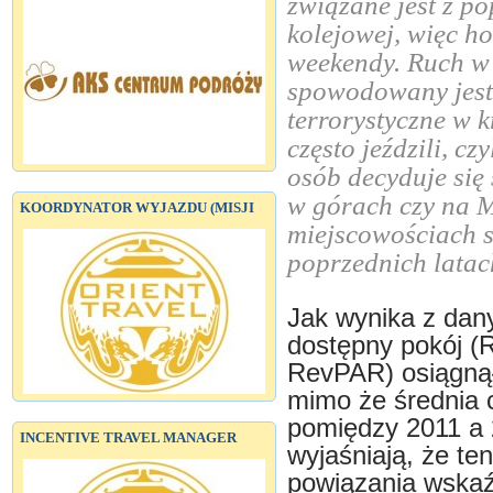
związane jest z p
kolejowej, więc ho
weekendy. Ruch w
spowodowany jest 
terrorystyczne w k
często jeździli, cz
osób decyduje się
w górach czy na M
KOORDYNATOR WYJAZDU (MISJI
miejscowościach s
poprzednich latac
Jak wynika z dan
dostępny pokój (
RevPAR) osiągnął
mimo że średnia c
pomiędzy 2011 a 2
INCENTIVE TRAVEL MANAGER
wyjaśniają, że te
powiązania wskaź