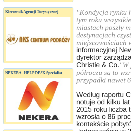
"Kondycja rynku 
Kierownik Agencji Turystycznej
tym roku wszystki
miastach poszły mo
destynacjach czys
miejscowościach
informacyjnej Ne
dyrektor zarządza
"W 
Christie & Co.
półroczu są to wzr
NEKERA - HELP DESK Specialist
przypadki nawet 6
Według raportu Ch
notuje od kilku l
2015 roku liczba 
wzrosła o 86 pro
kontekście pobyt