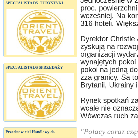
Jednocześnie w 2
SPECJALISTA DS. TURYSTYKI
proc. powierzchni
wcześniej. Na kon
316 hoteli. Więks
Dyrektor Christie
zyskują na rozwoj
organizacji wyda
wynajętych pokoi
SPECJALISTA DS SPRZEDAŻY
pokoi na jedną d
zza granicy. Są t
Brytanii, Ukrainy
Rynek spotkań za
wcale nie oznacz
Wówczas ruch zap
"Polacy coraz czę
Przedstawiciel Handlowy ds.