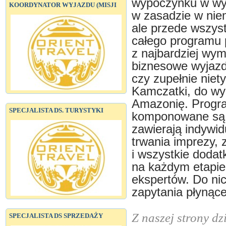
wypoczynku w wyj
KOORDYNATOR WYJAZDU (MISJI
w zasadzie w nie
ale przede wszyst
całego programu 
z najbardziej wym
biznesowe wyjazd
czy zupełnie nie
Kamczatki, do wy
Amazonię. Progr
SPECJALISTA DS. TURYSTYKI
komponowane są z
zawierają indywid
trwania imprezy,
i wszystkie dodat
na każdym etapie
ekspertów. Do ni
zapytania płynące
Z naszej strony dz
SPECJALISTA DS SPRZEDAŻY