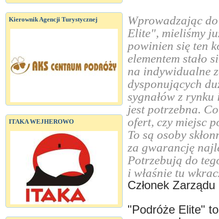
Wprowadzając do s
Kierownik Agencji Turystycznej
Elite", mieliśmy j
powinien się ten 
elementem stało s
na indywidualne z
dysponujących du
sygnałów z rynku i
jest potrzebna. C
ofert, czy miejsc 
ITAKA WEJHEROWO
To są osoby skłon
za gwarancję najl
Potrzebują do te
i właśnie tu wkra
Członek Zarządu
"Podróże Elite" t