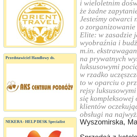
i wieloletnim doś
że żadne zapytani
Jesteśmy otwarci 
o zorganizowanie
Elite: w zasadzie
wyobraźnia i budż
m.in. ekstrawagan
na prywatnych wy
Przedstawiciel Handlowy ds.
luksusowymi poci
w rzadko uczęszcz
to w oparciu o prz
rejsy luksusowymi
się kompleksowej 
klientów oczekują
obsługi na najwy
Wyszomirska, Ma
NEKERA - HELP DESK Specialist