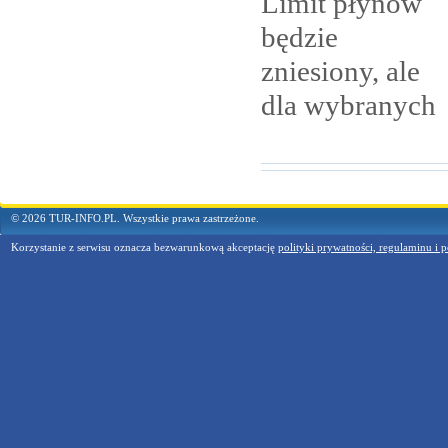
Limit płynów
będzie
zniesiony, ale
dla
wybranych
© 2026 TUR-INFO.PL. Wszystkie prawa zastrzeżone.
Korzystanie z serwisu oznacza bezwarunkową akceptację
polityki prywatności, regulaminu i p