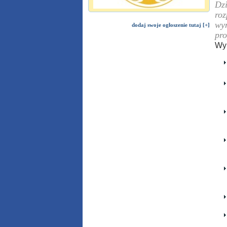
Dzi
roz
wym
dodaj swoje ogłoszenie tutaj [+]
pro
Wym