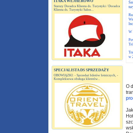
ITAKA WEJHEROWO
Śmi
Starszy Doradca Klienta ds. Turystyki / Doradca
tur
Klienta ds. Turystyki Salon...
Ru
Wsp
Inc
W 
Po
Tró
Tra
w 
SPECJALISTA DS SPRZEDAŻY
OBOWIĄZKI: - Sprzedaż biletów lotniczych, -
Kompleksowa obsługa klientów...
O d
tra
pro
Jak
Hot
szc
wsk