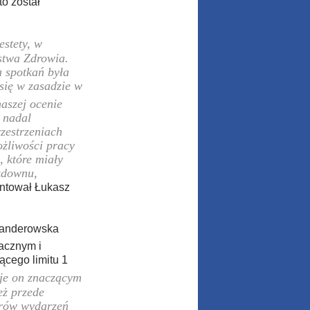
to został
estety, w
stwa Zdrowia.
a spotkań była
się w zasadzie w
naszej ocenie
 nadal
zestrzeniach
ożliwości pracy
, które miały
ckdownu,
tował Łukasz
Fanderowska
acznym i
cego limitu 1
aje on znaczącym
eż przede
orów wydarzeń