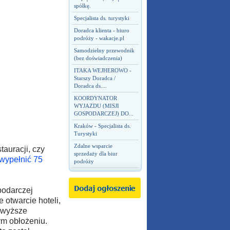
spółkę.
Specjalista ds. turystyki
Doradca klienta - biuro
podróży - wakacje.pl
Samodzielny przewodnik
(bez doświadczenia)
ITAKA WEJHEROWO -
Starszy Doradca /
Doradca ds....
KOORDYNATOR
WYJAZDU (MISJI
GOSPODARCZEJ) DO...
Kraków - Specjalista ds.
Turystyki
Zdalne wsparcie
tauracji, czy
sprzedaży dla biur
wypełnić 75
podróży
podarczej
 otwarcie hoteli,
y wyższe
ym obłożeniu.