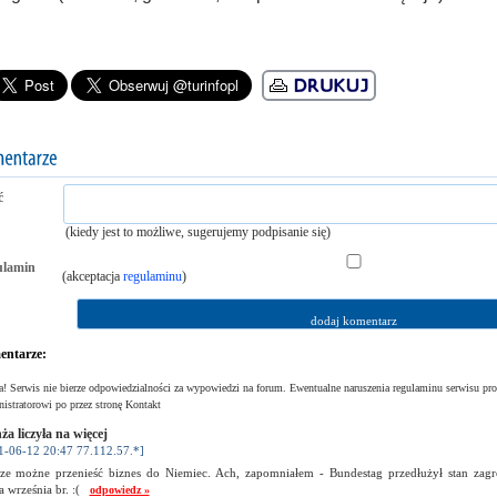
ć
(kiedy jest to możliwe, sugerujemy podpisanie się)
ulamin
(akceptacja
regulaminu
)
ntarze:
! Serwis nie bierze odpowiedzialności za wypowiedzi na forum. Ewentualne naruszenia regulaminu serwisu pro
istratorowi po przez stronę Kontakt
ża liczyła na więcej
1-06-12 20:47 77.112.57.*]
ze możne przenieść biznes do Niemiec. Ach, zapomniałem - Bundestag przedłużył stan zag
a września br. :(
odpowiedz »