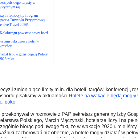
erć polskiego turysty w
ystycznym raju
szył Promocyjny Program
arcia Turystyki Przyjazdowej i
entive Travel 2026!
Kołobrzegu powstaje nowy hotel
wstanie luksusowy hotel w
jmieście
velist typuje gdzie pojadą Polacy
2026 roku
ecyzji zmieniające limity m.in. dla hoteli, targów, konferencji, res
nsportu pisaliśmy w aktualności
Hotele na wakacje będą mogły 
c. pokoi
 przekonywał w rozmowie z PAP sekretarz generalny Izby Gos
elarstwa Polskiego, Marcin Mączyński, hotelarze liczyli na pełne
zególnie biorąc pod uwagę fakt, że w wakacje 2020 r. mieliśm
aźniki zachorowań niż obecnie, a hotele mogły działać w pełn