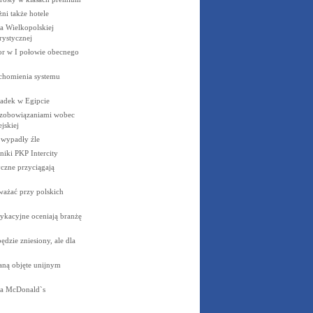
żni także
hotele
 Wielkopolskiej
rystycznej
cor w I połowie obecnego
uchomienia systemu
padek w
Egipcie
 zobowiązaniami wobec
jskiej
e wypadły
źle
niki PKP
Intercity
czne przyciągają
ważać przy polskich
ykacyjne oceniają branżę
dzie zniesiony, ale dla
aną objęte unijnym
la
McDonald`s