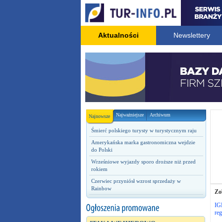
Aktualności
Newslettery
Najważniejsze
Archiwum
Najnowsze
Śmierć polskiego turysty w turystycznym raju
Amerykańska marka gastronomiczna wejdzie
do Polski
Wrześniowe wyjazdy sporo droższe niż przed
rokiem
Czerwiec przyniósł wzrost sprzedaży w
Rainbow
Zo
IG
re