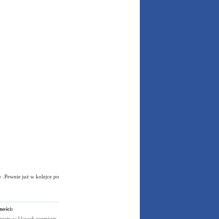
 .Pewnie już w kolejce po
ności:
rosty w klasach
premium