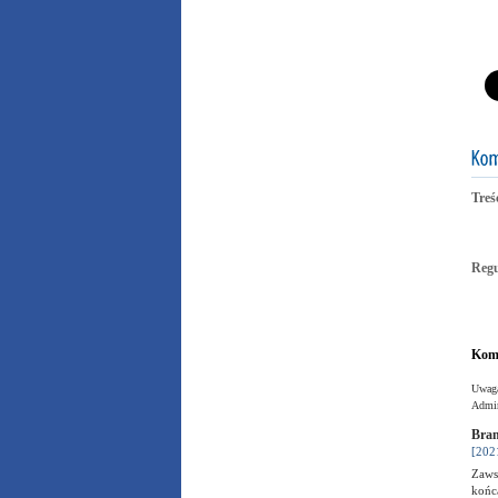
Treś
Reg
Kome
Uwaga
Admin
Bran
[202
Zaws
końc