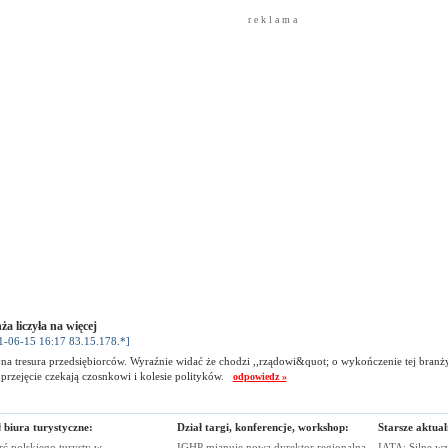
r e k l a m a
ża liczyła na więcej
1-06-15 16:17 83.15.178.*]
na tresura przedsiębiorców. Wyraźnie widać że chodzi ,,rządowi&quot; o wykończenie tej branży
 przejęcie czekają czosnkowi i kolesie polityków.
odpowiedz »
 biura turystyczne:
Dział targi, konferencje, workshop:
Starsze aktual
ć polskiego turysty w
IGHP mianuje nową dyrektor regionalną
IATA: Silne wz