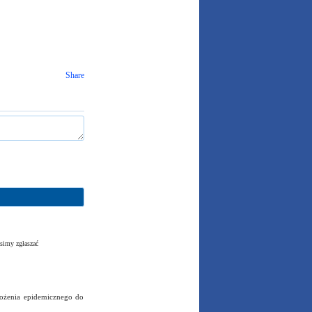
Share
simy zgłaszać
rożenia epidemicznego do