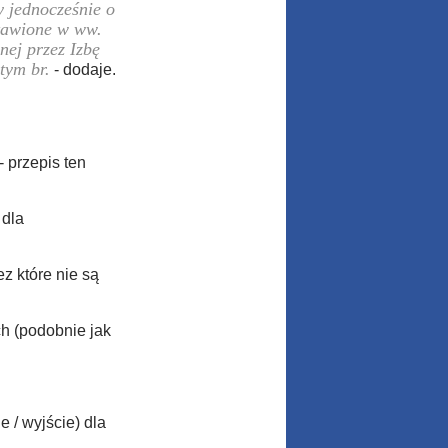
 jednocześnie o
stawione w ww.
nej przez Izbę
tym br.
- dodaje.
 przepis ten
 dla
z które nie są
h (podobnie jak
 / wyjście) dla