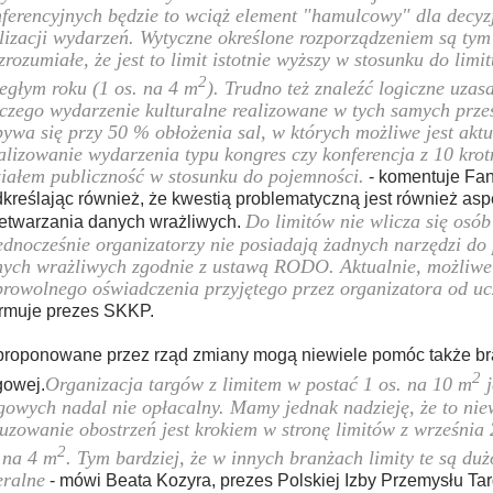
ferencyjnych będzie to wciąż element "hamulcowy" dla decyz
lizacji wydarzeń. Wytyczne określone rozporządzeniem są tym
zrozumiałe, że jest to limit istotnie wyższy w stosunku do limi
2
egłym roku (1 os. na 4 m
). Trudno też znaleźć logiczne uzas
czego wydarzenie kulturalne realizowane w tych samych prze
ywa się przy 50 % obłożenia sal, w których możliwe jest aktu
alizowanie wydarzenia typu kongres czy konferencja z 10 krot
iałem publiczność w stosunku do pojemności.
- komentuje Fa
kreślając również, że kwestią problematyczną jest również asp
Do limitów nie wlicza się osób
etwarzania danych wrażliwych.
ednocześnie organizatorzy nie posiadają żadnych narzędzi do
ych wrażliwych zgodnie z ustawą RODO. Aktualnie, możliwe j
rowolnego oświadczenia przyjętego przez organizatora od uc
rmuje prezes SKKP.
roponowane przez rząd zmiany mogą niewiele pomóc także br
2
Organizacja targów z limitem w postać 1 os. na 10 m
j
gowej.
gowych nadal nie opłacalny. Mamy jednak nadzieję, że to nie
uzowanie obostrzeń jest krokiem w stronę limitów z września 2
2
 na 4 m
. Tym bardziej, że w innych branżach limity te są duż
eralne
- mówi Beata Kozyra, prezes Polskiej Izby Przemysłu Ta