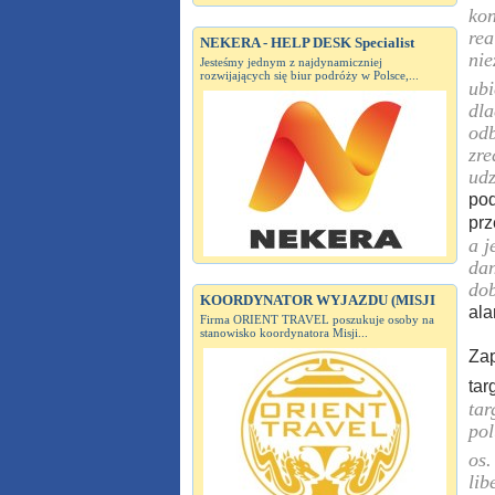
kon
rea
NEKERA - HELP DESK Specialist
nie
Jesteśmy jednym z najdynamiczniej
rozwijających się biur podróży w Polsce,...
ubi
dla
odb
zre
udz
pod
prz
a j
dan
dob
KOORDYNATOR WYJAZDU (MISJI
ala
Firma ORIENT TRAVEL poszukuje osoby na
stanowisko koordynatora Misji...
Zap
tar
tar
pol
os.
lib