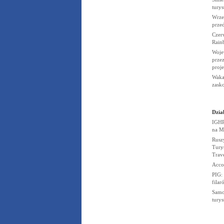
tury
Wrze
prze
Czerw
Rain
Woje
przez
proj
Wakac
zask
Dział
IGHP
na
M
Rusz
Turys
Trav
Acco
PIG:
fila
Samo
tury