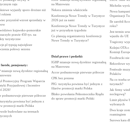
stycznym
raju
na
Mazowszu
Michelin wyró
śniowe wyjazdy sporo droższe niż
Nekera zmienia
właściciela
Nowa kampania
d
rokiem
Konferencja Nowe Trendy w Turystyce
Organizacji
Tu
iec przyniósł wzrost sprzedaży w
2026 już za
nami
Ile zarobił Ac
bow
Konferencja Nowe Trendy w Turystyce
roku?
wództwo kujawsko-pomorskie
już w przyszłym
tygodniu
Jest termin ur
naczyło prawie 450 tys. na
Co planują organizatorzy konferencji
wjazdu do
UE
ekty
turystyczne
Nowe Trendy w
Turystyce?
Tragiczny wy
je.pl typują największe
Kolejni OTA z
oczenia połowy
sezonu
Komisji
Europe
Dział prawo i podatki:
Foodtrucki ni
IGHP mianuje nową dyrektor regionalną
Rekordowe wy
 hotele, pensjonaty:
na
Mazowszu
Festiwale muzy
 mianuje nową dyrektor regionalną
Accor podsumowuje pierwsze
półrocze
Polaków
azowszu
CPK bez
prezesa
Na co trzeba u
ył Promocyjny Program Wsparcia
PIG: turystyka powinna być jednym z
turystach?
tyki Przyjazdowej i Incentive
filarów promocji marki
Polska
el
2026!
Jak firmy wind
Blisko powołania Pełnomocnika Rządu
noclegową?
r podsumowuje pierwsze
półrocze
do spraw promocji marki
Polski
Limit płynów bę
 turystyka powinna być jednym z
wybranych
rów promocji marki
Polska
Dwa kraje zost
wole budowlane na terenach
roamingiem
stycznych
Surowa kara d