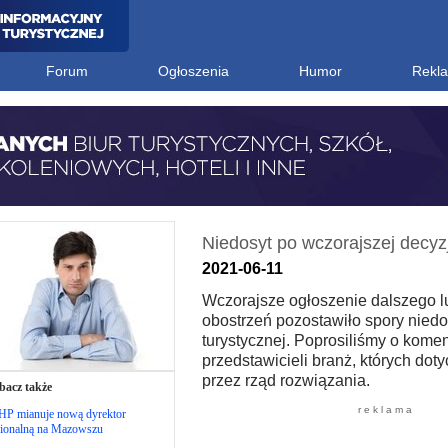
Forum
Ogłoszenia
Humor
Rekl
Niedosyt po wczorajszej decyzj
2021-06-11
Wczorajsze ogłoszenie dalszego 
obostrzeń pozostawiło spory niedo
turystycznej. Poprosiliśmy o komen
przedstawicieli branż, których dot
przez rząd rozwiązania.
bacz także
r e k l a m a
HP mianuje nową dyrektor
gionalną na Mazowszu