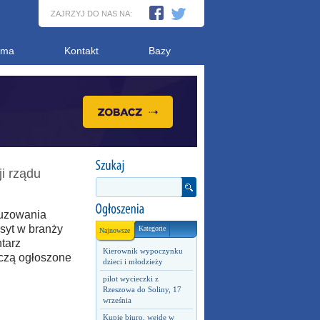
ZAJRZYJ DO NAS NA:
ama
Kontakt
Bazy
i rządu
luzowania
syt w branży
Kategorie
Najnowsze
tarz
Kierownik wypoczynku
yczą ogłoszone
dzieci i młodzieży
pilot wycieczki z
Rzeszowa do Soliny, 17
września
Kupię biuro, wejdę w