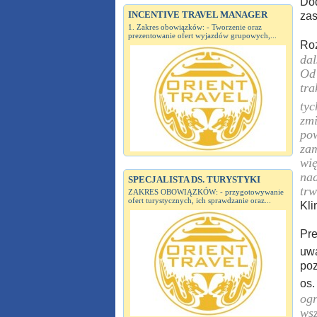
Dod
INCENTIVE TRAVEL MANAGER
zas
1. Zakres obowiązków: - Tworzenie oraz
prezentowanie ofert wyjazdów grupowych,...
Roz
dal
Od 
tra
tyc
zmi
pow
zam
wię
nad
SPECJALISTA DS. TURYSTYKI
trw
ZAKRES OBOWIĄZKÓW: - przygotowywanie
ofert turystycznych, ich sprawdzanie oraz...
Kli
Pre
uwa
poz
os.
ogr
wsz