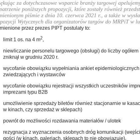
ękując za dotychczasowe wsparcie branży targowej apelujemy
patrzenie poniższych propozycji, które zostały również przed
ienionym piśmie z dnia 10. czerwca 2021 r., a także w wysła
pozycji Wytycznych dla organizatorów targów do MRPiT w lu
ienione przez prezes PIPT postulaty to:
2
limit 1 os. na 4 m
,
niewliczanie personelu targowego (obsługi) do liczby ogółem -
zniknął w grudniu 2020 r.
wycofanie obowiązku wypełniania ankiet epidemiologicznych
zwiedzających i wystawców
wycofanie obowiązku rejestracji wszystkich uczestników impre
imprezami typu B2B
umożliwienie sprzedaży biletów również stacjonarnie w kasac
w kinach, czy sprzedaż w sklepach)
powrót do możliwości rozdawania materiałów / ulotek
rezygnacja z wyznaczenia osobnych dróg komunikacji (wejście
gości (w kinach, galeriach, sklepach to nie obowiązuje).