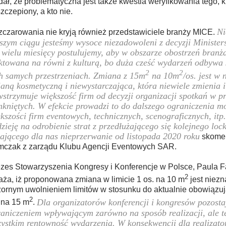
ał, że problematyczna jest także kwestia weryfikowania tego, k
zczepiony, a kto nie.
Ni
czarowania nie kryją również przedstawiciele branży MICE.
szym ciągu jesteśmy wysoce niezadowoleni z decyzji Minister
wielu miesięcy postulujemy, aby w obszarze obostrzeń branż
ktowana na równi z kulturą, bo duża cześć wydarzeń odbywa 
2
2
h samych przestrzeniach. Zmiana z 15m
na 10m
/os. jest w 
aną kosmetyczną i niewystarczająca, która niewiele zmienia i
strzymuje większość firm od decyzji organizacji spotkań w pr
kniętych. W efekcie prowadzi to do dalszego ograniczenia m
kszości firm eventowych, technicznych, scenograficznych, itp.
zieję na odrobienie strat z przedłużającego się kolejnego lo
ającego dla nas nieprzerwanie od listopada 2020 roku
skomen
mczak z zarządu Klubu Agencji Eventowych SAR.
zes Stowarzyszenia Kongresy i Konferencje w Polsce, Paula 
2
ża, iż proponowana zmiana w limicie 1 os. na 10 m
jest niezn
ornym uwolnieniem limitów w stosunku do aktualnie obowiązują
2
Dla organizatorów konferencji i kongresów pozost
 na 15 m
.
aniczeniem wpływającym zarówno na sposób realizacji, ale t
ystkim rentowność wydarzenia. W konsekwencji dla realizat