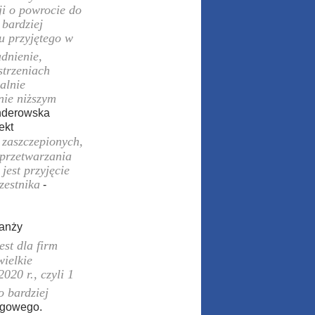
ji o powrocie do
 bardziej
tu przyjętego w
adnienie,
strzeniach
alnie
nie niższym
nderowska
ekt
 zaszczepionych,
 przetwarzania
est przyjęcie
zestnika
-
anży
est dla firm
wielkie
020 r., czyli 1
o bardziej
rgowego.