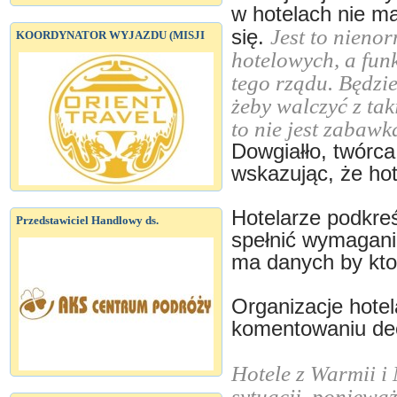
w hotelach nie ma 
Jest to nieno
się.
KOORDYNATOR WYJAZDU (MISJI
hotelowych, a fun
tego rządu. Będzi
żeby walczyć z ta
to nie jest zabawk
Dowgiałło, twórca
wskazując, że hot
Hotelarze podkreś
Przedstawiciel Handlowy ds.
spełnić wymagania
ma danych by ktoś
Organizacje hote
komentowaniu dec
Hotele z Warmii i 
sytuacji, poniewa