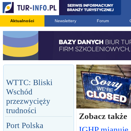
Aktualności
Newslettery
Forum
WTTC: Bliski
Wschód
przezwycięży
trudności
Zobacz także
Port Polska
IGHP mianuje