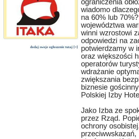
ograniczenia obło
wiadomo dlaczego
na 60% lub 70%?
województwa warm
winni wzrostowi 
odpowiedzi na z
potwierdzamy w im
dodaj swoje ogłoszenie tutaj [+]
oraz większości h
operatorów turys
wdrażanie optyma
zwiększania bez
biznesie gościnn
Polskiej Izby Hote
Jako Izba ze spo
przez Rząd. Popi
ochrony osobistej
przeciwwskazań, b