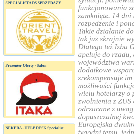
SPECJALISTA DS SPRZEDAŻY
funkcjonowania z
zamknięte. 14 dni 
rozpędzenie i pon
Takie działanie d
tak już skrajnie 
Dlatego też Izba 
apeluje do rządu, 
województwa warm
Prezenter Oferty - Salon
dodatkowe wsparci
zrekompensuje im 
możliwości funkcj
wielu hotelarzy o
zwolnienia z ZUS
odrzucane z uwagi
dopuszczalnej kwo
Europejska dwukro
NEKERA - HELP DESK Specialist
tygodni temu, jed