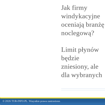
Jak firmy
windykacyjne
oceniają branżę
noclegową?
Limit płynów
będzie
zniesiony, ale
dla
wybranych
© 2026 TUR-INFO.PL. Wszystkie prawa zastrzeżone.