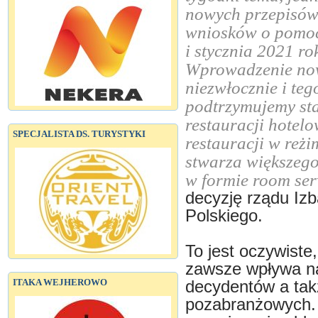
nowych przepisów
wniosków o pomoc,
i stycznia 2021 rok
Wprowadzenie now
niezwłocznie i te
podtrzymujemy st
restauracji hotelo
SPECJALISTA DS. TURYSTYKI
restauracji w reżi
stwarza większego
w formie room ser
decyzję rządu Iz
Polskiego.
To jest oczywiste,
zawsze wpływa na
ITAKA WEJHEROWO
decydentów a tak
pozabranżowych.