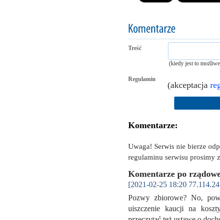
Treść
(kiedy jest to możliw
Regulamin
(akceptacja
re
Komentarze:
Uwaga! Serwis nie bierze od
regulaminu serwisu prosimy z
Komentarze po rządowej
[2021-02-25 18:20 77.114.24
Pozwy zbiorowe? No, powod
uiszczenie kaucji na kosz
przeczytać też ustawę o do